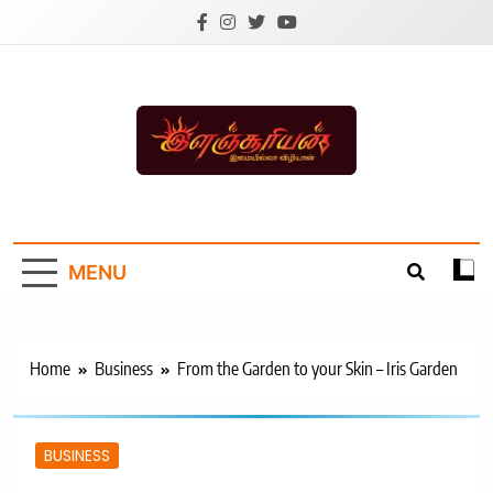
Skip
to
content
Ilanchoorian.com –
Tamil News |
MENU
Health | Tamil
Cinema |
Technology |
Home
Business
From the Garden to your Skin – Iris Garden
Sports News
BUSINESS