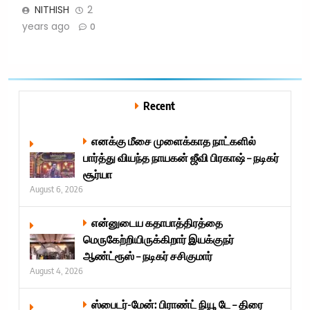
NITHISH
2
years ago
0
Recent
எனக்கு மீசை முளைக்காத நாட்களில்
பார்த்து வியந்த நாயகன் ஜீவி பிரகாஷ் – நடிகர்
சூர்யா
August 6, 2026
என்னுடைய கதாபாத்திரத்தை
மெருகேற்றியிருக்கிறார் இயக்குநர்
ஆண்ட்ரூஸ் – நடிகர் சசிகுமார்
August 4, 2026
ஸ்பைடர்-மேன்: பிராண்ட் நியூ டே – திரை