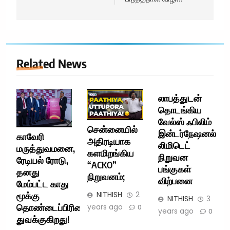
Related News
லாபத்துடன்
தொடங்கிய
வேல்ஸ் ஃபிலிம்
சென்னையில்
இன்டர்நேஷனல்
காவேரி
அதிரடியாக
லிமிடெட்
மருத்துவமனை,
களமிறங்கிய
நிறுவன
ரேடியல் ரோடு,
“ACKO”
பங்குகள்
தனது
நிறுவனம்;
விற்பனை
மேம்பட்ட காது
NITHISH
2
மூக்கு
NITHISH
3
years ago
தொண்டைப்பிரிவை
0
years ago
0
துவக்குகிறது!