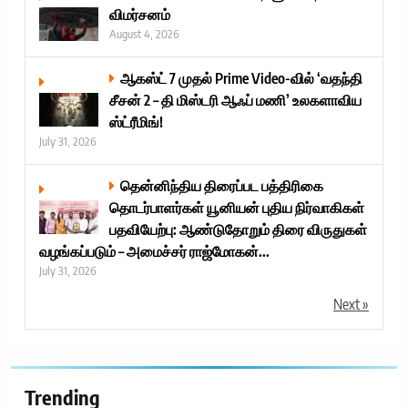
விமர்சனம்
August 4, 2026
ஆகஸ்ட் 7 முதல் Prime Video-வில் ‘வதந்தி
சீசன் 2 – தி மிஸ்டரி ஆஃப் மணி’ உலகளாவிய
ஸ்ட்ரீமிங்!
July 31, 2026
தென்னிந்திய திரைப்பட பத்திரிகை
தொடர்பாளர்கள் யூனியன் புதிய நிர்வாகிகள்
பதவியேற்பு: ஆண்டுதோறும் திரை விருதுகள்
வழங்கப்படும் – அமைச்சர் ராஜ்மோகன்...
July 31, 2026
Next »
Trending