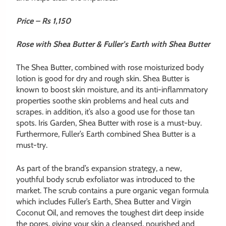
Price – Rs 1,150
Rose with Shea Butter
& Fuller’s Earth with Shea Butter
The Shea Butter, combined with rose moisturized body
lotion is good for dry and rough skin. Shea Butter is
known to boost skin moisture, and its anti-inflammatory
properties soothe skin problems and heal cuts and
scrapes. in addition, it’s also a good use for those tan
spots. Iris Garden, Shea Butter with rose is a must-buy.
Furthermore, Fuller’s Earth combined Shea Butter is a
must-try.
As part of the brand’s expansion strategy, a new,
youthful body scrub exfoliator was introduced to the
market. The scrub contains a
pure organic vegan formula
which includes Fuller’s Earth, Shea Butter and Virgin
Coconut Oil, and
removes the toughest dirt deep inside
the pores, giving your skin a cleansed, nourished and