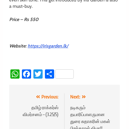
a must-buy.
Price – Rs 550
Website:
https://irisgarden.lk/
WhatsApp
Facebook
Twitter
Share
Post
Previous:
Next:
navigation
தமிழ் ராக்கர்ஸ்
நடிகரும்
விமர்சனம் – (3.25/5)
தயாரிப்பாளருமான
துரை சுதாகரின் மகள்
பிறந்தநாள் விழா!!