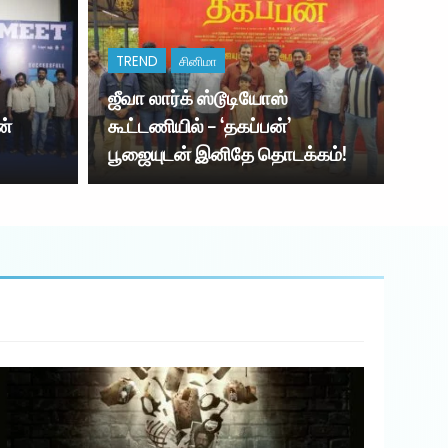
ன திரு.ராஜ்மோகன் சிறப்பு விருந்தினராக கலந்து
பத்திரி
TREND
சினிமா
ஜீவா லார்க் ஸ்டூடியோஸ்
ன்
கூட்டணியில் – ‘தகப்பன்’
பூஜையுடன் இனிதே தொடக்கம்!