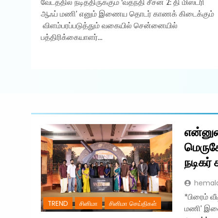
வேடத்தில் நடித்திருக்கும் ‘வதந்தி சீசன் 2: தி மிஸ்டரி
ஆஃப் மணி’ எனும் இணைய தொடர் காணக் கிடைக்கும்
விளம்பரப்படுத்தும் வகையில் சென்னையில்
பத்திரிக்கையாளர்…
என்னு
மெருகே
நடிகர் 
hemal
*பிரைம் வீ
TREND
சினிமா
சினிமா செய்திகள்
மணி’ இணைய