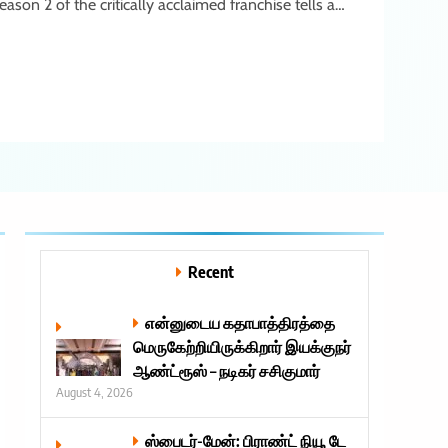
eason 2 of the critically acclaimed franchise tells a…
Recent
என்னுடைய கதாபாத்திரத்தை
மெருகேற்றியிருக்கிறார் இயக்குநர்
ஆண்ட்ரூஸ் – நடிகர் சசிகுமார்
August 4, 2026
ஸ்பைடர்-மேன்: பிராண்ட் நியூ டே