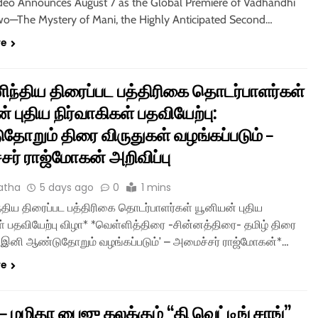
deo Announces August 7 as the Global Premiere of Vadhandhi
o—The Mystery of Mani, the Highly Anticipated Second…
re
ந்திய திரைப்பட பத்திரிகை தொடர்பாளர்கள்
் புதிய நிர்வாகிகள் பதவியேற்பு:
ோறும் திரை விருதுகள் வழங்கப்படும் –
ர் ராஜ்மோகன் அறிவிப்பு
atha
5 days ago
0
1 mins
திய திரைப்பட பத்திரிகை தொடர்பாளர்கள் யூனியன் புதிய
ள் பதவியேற்பு விழா* *வெள்ளித்திரை -சின்னத்திரை- தமிழ் திரை
் இனி ஆண்டுதோறும் வழங்கப்படும்’ – அமைச்சர் ராஜ்மோகன்*…
re
 – மமிதா பைஜு கலக்கும் “தி வெட்டிங் சாங்”