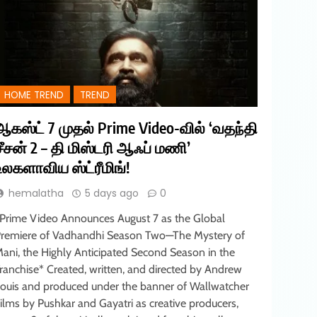
HOME TREND
TREND
ஆகஸ்ட் 7 முதல் Prime Video-வில் ‘வதந்தி
சீசன் 2 – தி மிஸ்டரி ஆஃப் மணி’
உலகளாவிய ஸ்ட்ரீமிங்!
hemalatha
5 days ago
0
Prime Video Announces August 7 as the Global
remiere of Vadhandhi Season Two—The Mystery of
ani, the Highly Anticipated Second Season in the
ranchise* Created, written, and directed by Andrew
ouis and produced under the banner of Wallwatcher
ilms by Pushkar and Gayatri as creative producers,