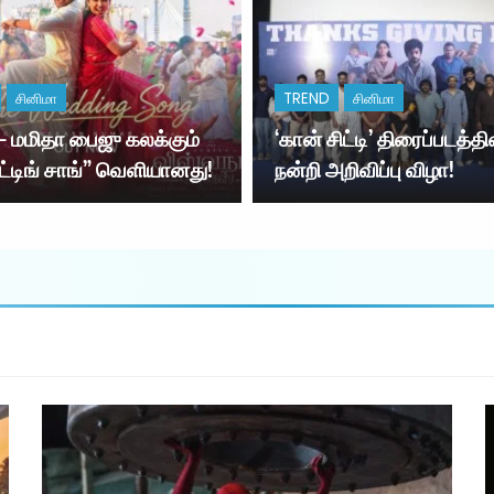
மற்றும் செய்தி துறை அமைச்சரா
கொண்டார்….
சினிமா
TREND
சினிமா
 – மமிதா பைஜு கலக்கும்
‘கான் சிட்டி’ திரைப்படத்தி
ட்டிங் சாங்” வெளியானது!
நன்றி அறிவிப்பு விழா!