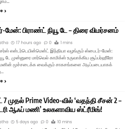
ழாம்…
re
்-மேன்: பிராண்ட் நியூ டே – திரை விமர்சனம்
atha
17 hours ago
0
1 mins
சர்ஸ் என்டர்டெயின்மென்ட் இந்தியா வழங்கும் ஸ்பைடர்-மேன்:
நியூ டே முன்னுரை மார்வெல் காமிக்ஸ் உருவாக்கிய சூப்பர்ஹீரோ
மேனின் மூச்சடைக்க வைக்கும் சாகசங்களை அடிப்படையாகக்
ு…
re
 7 முதல் Prime Video-வில் ‘வதந்தி சீசன் 2 –
்டரி ஆஃப் மணி’ உலகளாவிய ஸ்ட்ரீமிங்!
atha
5 days ago
0
10 mins