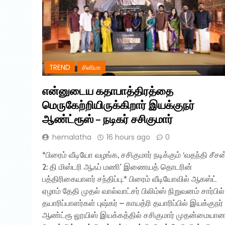
TREND
சினிமா
என்னுடைய கதாபாத்திரத்தை
மெருகேற்றியிருக்கிறார் இயக்குநர்
ஆண்ட்ரூஸ் – நடிகர் சசிகுமார்
hemalatha
16 hours ago
0
*பிரைம் வீடியோ வழங்க, சசிகுமார் நடிக்கும் ‘வதந்தி சீசன
2: தி மிஸ்டரி ஆஃப் மணி’ இணையத் தொடரின்
பத்திரிகையாளர் சந்திப்பு.* பிரைம் வீடியோவில் ஆகஸ்ட்
ஏழாம் தேதி முதல் வால்வாட்சர் பிலிம்ஸ் நிறுவனம் சார்பில்
தயாரிப்பாளர்கள் புஷ்கர் – காயத்ரி தயாரிப்பில் இயக்குநர்
ஆண்ட்ரூ லூயிஸ் இயக்கத்தில் சசிகுமார் முதன்மையா