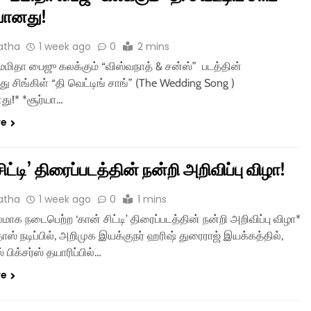
ானது!
atha
1 week ago
0
2 mins
 மமிதா பைஜு கலக்கும் “விஸ்வநாத் & சன்ஸ்” படத்தின்
 சிங்கிள் “தி வெட்டிங் சாங்” (The Wedding Song )
ு!* *சூர்யா…
re
ிட்டி’ திரைப்படத்தின் நன்றி அறிவிப்பு விழா!
atha
1 week ago
0
1 mins
க நடைபெற்ற ‘கான் சிட்டி’ திரைப்படத்தின் நன்றி அறிவிப்பு விழா*
ாஸ் நடிப்பில், அறிமுக இயக்குநர் ஹரிஷ் துரைராஜ் இயக்கத்தில்,
 பிக்சர்ஸ் தயாரிப்பில்…
re