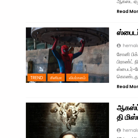
ஆகஸ்ட் ஏ
Read Mo
ஸ்பைடர
hemal
சோனி பிக்
பிராண்ட் 
ஸ்பைடர்-
கொண்டத
TREND
சினிமா
விமர்சனம்
Read Mo
ஆகஸ்ட்
தி மிஸ
hemal