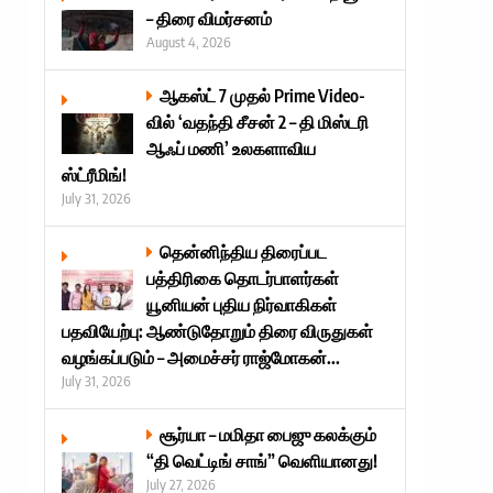
– திரை விமர்சனம்
August 4, 2026
ஆகஸ்ட் 7 முதல் Prime Video-
வில் ‘வதந்தி சீசன் 2 – தி மிஸ்டரி
ஆஃப் மணி’ உலகளாவிய
ஸ்ட்ரீமிங்!
July 31, 2026
தென்னிந்திய திரைப்பட
பத்திரிகை தொடர்பாளர்கள்
யூனியன் புதிய நிர்வாகிகள்
பதவியேற்பு: ஆண்டுதோறும் திரை விருதுகள்
வழங்கப்படும் – அமைச்சர் ராஜ்மோகன்...
July 31, 2026
சூர்யா – மமிதா பைஜு கலக்கும்
“தி வெட்டிங் சாங்” வெளியானது!
July 27, 2026