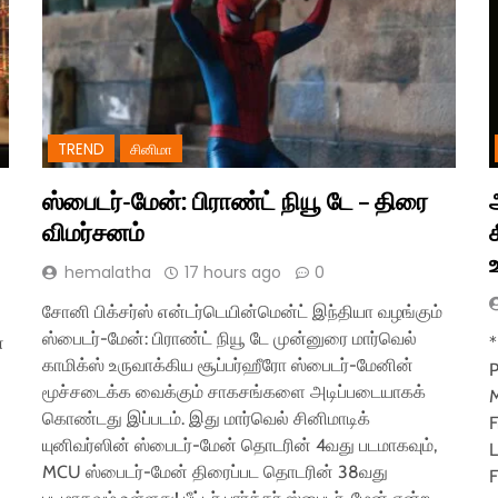
TREND
சினிமா
ஸ்பைடர்-மேன்: பிராண்ட் நியூ டே – திரை
விமர்சனம்
hemalatha
17 hours ago
0
சோனி பிக்சர்ஸ் என்டர்டெயின்மென்ட் இந்தியா வழங்கும்
ஸ்பைடர்-மேன்: பிராண்ட் நியூ டே முன்னுரை மார்வெல்
்
*
காமிக்ஸ் உருவாக்கிய சூப்பர்ஹீரோ ஸ்பைடர்-மேனின்
P
மூச்சடைக்க வைக்கும் சாகசங்களை அடிப்படையாகக்
M
கொண்டது இப்படம். இது மார்வெல் சினிமாடிக்
F
யுனிவர்ஸின் ஸ்பைடர்-மேன் தொடரின் 4வது படமாகவும்,
L
MCU ஸ்பைடர்-மேன் திரைப்பட தொடரின் 38வது
ன
F