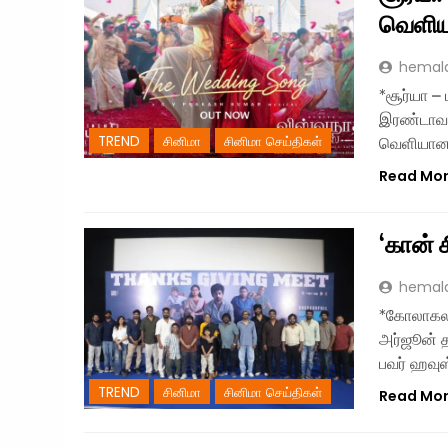
வெளிய
hemal
*சூர்யா –
இரண்டாவது
TREND
சினிமா
சினிமா செய்திகள்
வெளியானத
Read Mo
‘கான் ச
hemal
*கோலாகலமா
அர்ஜூன் த
பவர் ஹவுஸ்
TREND
சினிமா
சினிமா செய்திகள்
Read Mo