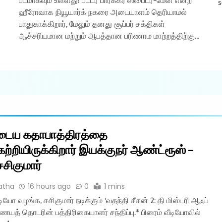
படமாகவும் உள்ளது! பீட்டர் பார்க்கர் ஸ்பைடர்-மேன் என்ற
s
ஹீரோவாக நியூயார்க் நகரை அடையாளம் தெரியாமல்
பாதுகாக்கிறார், மேலும் தனது சூப்பர் சக்திகள்
ஆச்சரியமான மற்றும் ஆபத்தான பரிணாம மாற்றத்திற்கு…
டைய கதாபாத்திரத்தை
ற்றியிருக்கிறார் இயக்குநர் ஆண்ட்ரூஸ் –
சசிகுமார்
atha
16 hours ago
0
1 mins
டியோ வழங்க, சசிகுமார் நடிக்கும் ‘வதந்தி சீசன் 2: தி மிஸ்டரி ஆஃப்
த் தொடரின் பத்திரிகையாளர் சந்திப்பு.* பிரைம் வீடியோவில்