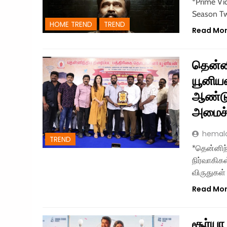
*Prime Vi
Season Tw
HOME TREND
TREND
Read Mo
தென்னி
யூனியன
ஆண்டுத
அமைச்ச
hemal
TREND
*தென்னிந்
நிர்வாகிக
விருதுகள
Read Mo
சூர்யா