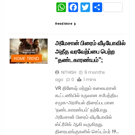
WhatsApp
Facebook
Twitter
Share
Read More
அமேசான் பிரைம் வீடியோவில்
அதீத வரவேற்ப்பை பெற்ற
“தண்டகாரண்யம்”;
HOME TREND
NITHISH
9 months
ago
0
1 mins
VR தினேஷ் மற்றும் கலையரசன்
கூட்டணியில் உருவான சமீபத்திய
சமூக-அரசியல் திரைப்படமான
‘தண்டகாரண்யம்’ தற்போது
அமேசான் பிரைம் வீடியோவில்
ஸ்ட்ரீமிங் ஆகி வருகிறது.
திரையரங்குகளில் செப்டம்பர் 19…