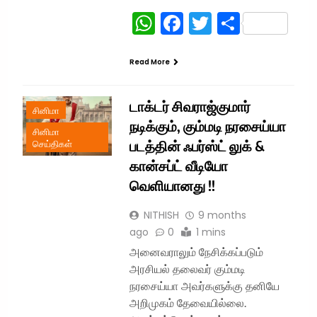
WhatsApp
Facebook
Twitter
Share
Read More
டாக்டர் சிவராஜ்குமார்
சினிமா
நடிக்கும், கும்மடி நரசைய்யா
சினிமா
படத்தின் ஃபர்ஸ்ட் லுக் &
செய்திகள்
கான்சப்ட் வீடியோ
வெளியானது !!
NITHISH
9 months
ago
0
1 mins
அனைவராலும் நேசிக்கப்படும்
அரசியல் தலைவர் கும்மடி
நரசைய்யா அவர்களுக்கு தனியே
அறிமுகம் தேவையில்லை.