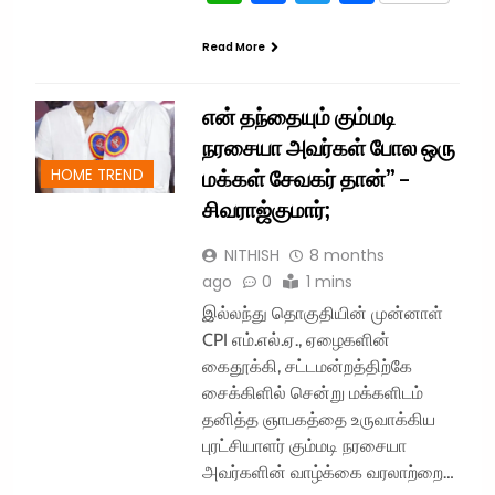
Read More
என் தந்தையும் கும்மடி
நரசையா அவர்கள் போல ஒரு
மக்கள் சேவகர் தான்” –
HOME TREND
சிவராஜ்குமார்;
NITHISH
8 months
ago
0
1 mins
இல்லந்து தொகுதியின் முன்னாள்
CPI எம்.எல்.ஏ., ஏழைகளின்
கைதூக்கி, சட்டமன்றத்திற்கே
சைக்கிளில் சென்று மக்களிடம்
தனித்த ஞாபகத்தை உருவாக்கிய
புரட்சியாளர் கும்மடி நரசையா
அவர்களின் வாழ்க்கை வரலாற்றை…