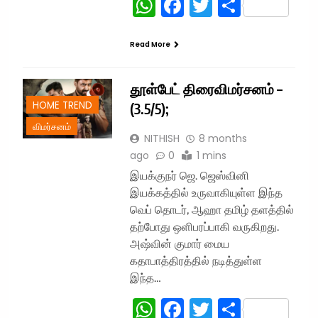
WhatsApp
Facebook
Twitter
Share
Read More
தூள்பேட் திரைவிமர்சனம் –
HOME TREND
(3.5/5);
விமர்சனம்
NITHISH
8 months
ago
0
1 mins
இயக்குநர் ஜெ. ஜெஸ்வினி
இயக்கத்தில் உருவாகியுள்ள இந்த
வெப் தொடர், ஆஹா தமிழ் தளத்தில்
தற்போது ஒளிபரப்பாகி வருகிறது.
அஷ்வின் குமார் மைய
கதாபாத்திரத்தில் நடித்துள்ள
இந்த…
WhatsApp
Facebook
Twitter
Share