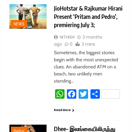
JioHotstar & Rajkumar Hirani
Present ‘Pritam and Pedro’,
premiering July 3;
NEWS
NITHISH
3 months
ago
0
3 mins
Sometimes, the biggest stories
begin with the most unexpected
clues. An abandoned ATM on a
beach, two unlikely men
standing…
WhatsApp
Facebook
Twitter
Share
Read More
Dhee– இலங்கையிலிருந்து
சினிமா