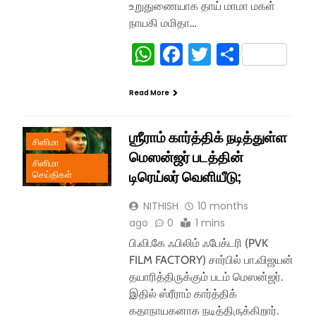
உறுதுணையாக தாய் மாமா மகள்
நாயகி மமிதா…
WhatsApp
Facebook
Twitter
Share
Read More
ஶ்ரீராம் கார்த்திக் நடித்துள்ள
சினிமா
மெஸன்ஜர் படத்தின்
சினிமா
டிரெய்லர் வெளியீடு;
செய்திகள்
NITHISH
10 months
ago
0
1 mins
பி.வி.கே ஃபிலிம் ஃபேக்டரி (PVK
FILM FACTORY) சார்பில் பா.விஜயன்
தயாரித்திருக்கும் படம் மெஸன்ஜர்.
இதில் ஸ்ரீராம் கார்த்திக்
கதாநாயகனாக நடித்திருக்கிறார்.