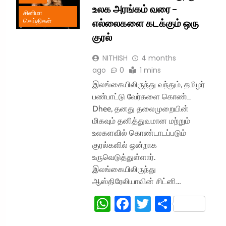
உலக அரங்கம் வரை –
சினிமா
எல்லைகளை கடக்கும் ஒரு
செய்திகள்
குரல்
NITHISH
4 months
ago
0
1 mins
இலங்கையிலிருந்து வந்தும், தமிழர்
பண்பாட்டு வேர்களை கொண்ட
Dhee, தனது தலைமுறையின்
மிகவும் தனித்துவமான மற்றும்
உலகளவில் கொண்டாடப்படும்
குரல்களில் ஒன்றாக
உருவெடுத்துள்ளார்.
இலங்கையிலிருந்து
ஆஸ்திரேலியாவின் சிட்னி…
WhatsApp
Facebook
Twitter
Share