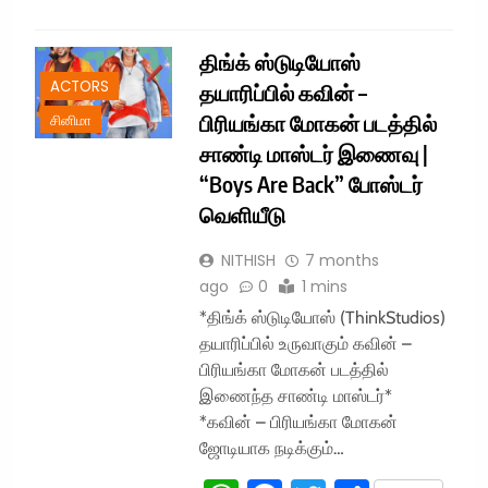
திங்க் ஸ்டுடியோஸ்
ACTORS
தயாரிப்பில் கவின் –
பிரியங்கா மோகன் படத்தில்
சினிமா
சாண்டி மாஸ்டர் இணைவு |
“Boys Are Back” போஸ்டர்
வெளியீடு
NITHISH
7 months
ago
0
1 mins
*திங்க் ஸ்டுடியோஸ் (ThinkStudios)
தயாரிப்பில் உருவாகும் கவின் –
பிரியங்கா மோகன் படத்தில்
இணைந்த சாண்டி மாஸ்டர்*
*கவின் – பிரியங்கா மோகன்
ஜோடியாக நடிக்கும்…