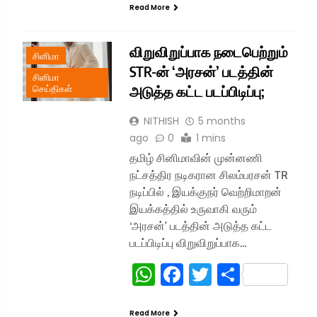
Read More
விறுவிறுப்பாக நடைபெற்றும்
சினிமா
STR-ன் ‘அரசன்’ படத்தின்
சினிமா
அடுத்த கட்ட படப்பிடிப்பு;
செய்திகள்
NITHISH
5 months
ago
0
1 mins
தமிழ் சினிமாவின் முன்னணி
நட்சத்திர நடிகரான சிலம்பரசன் TR
நடிப்பில் , இயக்குநர் வெற்றிமாறன்
இயக்கத்தில் உருவாகி வரும்
‘அரசன்’ படத்தின் அடுத்த கட்ட
படப்பிடிப்பு விறுவிறுப்பாக…
WhatsApp
Facebook
Twitter
Share
Read More