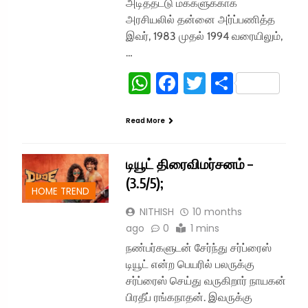
அடித்தட்டு மக்களுக்காக
அரசியலில் தன்னை அர்ப்பணித்த
இவர், 1983 முதல் 1994 வரையிலும்,
…
WhatsApp
Facebook
Twitter
Share
Read More
டியூட் திரைவிமர்சனம் –
(3.5/5);
HOME TREND
NITHISH
10 months
ago
0
1 mins
நண்பர்களுடன் சேர்ந்து சர்ப்ரைஸ்
டியூட் என்ற பெயரில் பலருக்கு
சர்ப்ரைஸ் செய்து வருகிறார் நாயகன்
பிரதீப் ரங்கநாதன். இவருக்கு