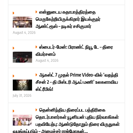
என்னுடைய கதாபாத்திரத்தை
மெருகேற்றியிருக்கிறார் இயக்குநர்
ஆண்ட்ரூஸ் – நடிகர் சசிகுமார்
August 4, 2026
ஸ்பைடர்-மேன்: பிராண்ட் நியூ டே – திரை
விமர்சனம்
August 4, 2026
ஆகஸ்ட் 7 முதல் Prime Video-வில் ‘வதந்தி
சீசன் 2 – தி மிஸ்டரி ஆஃப் மணி’ உலகளாவிய
ஸ்ட்ரீமிங்!
July 31, 2026
தென்னிந்திய திரைப்பட பத்திரிகை
தொடர்பாளர்கள் யூனியன் புதிய நிர்வாகிகள்
பதவியேற்பு: ஆண்டுதோறும் திரை விருதுகள்
வழங்கப்படும் – அமைச்சர் ராஜ்மோகன்...