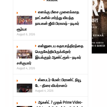
எனக்கு மீசை முளைக்காத
நாட்களில் பார்த்து வியந்த
நாயகன் ஜீவி பிரகாஷ் – நடிகர்
சூர்யா
August 6, 2026
என்னுடைய கதாபாத்திரத்தை
மெருகேற்றியிருக்கிறார்
இயக்குநர் ஆண்ட்ரூஸ் – நடிகர்
சசிகுமார்
August 4, 2026
ஸ்பைடர்-மேன்: பிராண்ட் நியூ
டே – திரை விமர்சனம்
August 4, 2026
ஆகஸ்ட் 7 முதல் Prime Video-