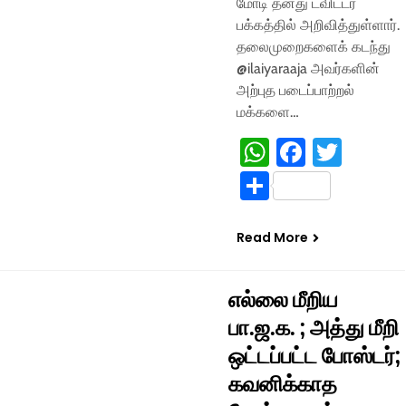
மோடி தனது ட்விட்டர்
பக்கத்தில் அறிவித்துள்ளார்.
தலைமுறைகளைக் கடந்து
@ilaiyaraaja அவர்களின்
அற்புத படைப்பாற்றல்
மக்களை…
WhatsApp
Facebo
Twitt
Share
Read More
எல்லை மீறிய
பா.ஜ.க. ; அத்து மீறி
ஒட்டப்பட்ட போஸ்டர்;
கவனிக்காத