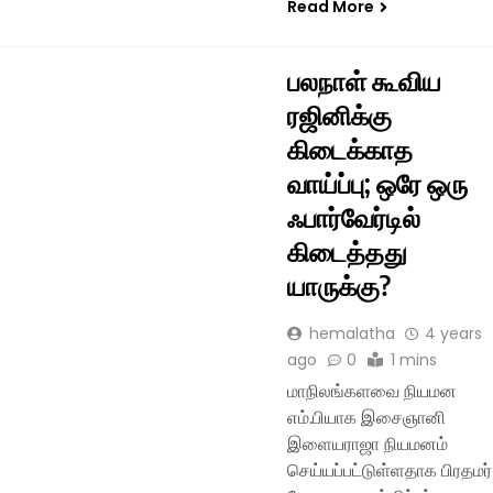
Read More
பலநாள் கூவிய
ரஜினிக்கு
கிடைக்காத
வாய்ப்பு; ஒரே ஒரு
ஃபார்வேர்டில்
கிடைத்தது
யாருக்கு?
hemalatha
4 years
ago
0
1 mins
மாநிலங்களவை நியமன
எம்.பியாக இசைஞானி
இளையராஜா நியமனம்
செய்யப்பட்டுள்ளதாக பிரதமர்