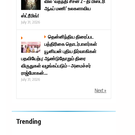
வில் ‘வதந்தி சீசன் 2 – தி மிஸ்டரி
ok
er
ஆஃப் மணி’ உலகளாவிய
ஸ்ட்ரீமிங்!
July 31, 2026
தென்னிந்திய திரைப்பட
பத்திரிகை தொடர்பாளர்கள்
யூனியன் புதிய நிர்வாகிகள்
பதவியேற்பு: ஆண்டுதோறும் திரை
விருதுகள் வழங்கப்படும் – அமைச்சர்
ராஜ்மோகன்...
July 31, 2026
Next »
Trending