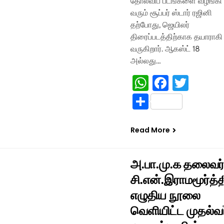
தோல்விப் படங்களை வழங்கி
வரும் சூப்பர் ஸ்டார் ரஜினி
தற்போது, ஜெயிலர்
திரைப்படத்திற்காக தயாராகி
வருகிறார். ஆகஸ்ட் 18
அல்லது…
WhatsApp
Facebo
Twitt
Share
Read More
அ.பா.மு.க தலைவர
சி.என்.இராமமூர்த்த
எழுதிய நூலை
வெளியிட்ட முதல்வர