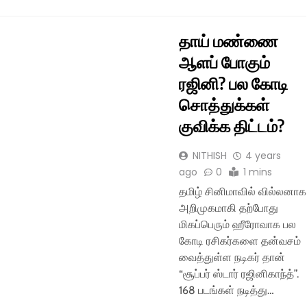
தாய் மண்ணை
ஆளப் போகும்
ரஜினி? பல கோடி
சொத்துக்கள்
குவிக்க திட்டம்?
NITHISH
4 years
ago
0
1 mins
தமிழ் சினிமாவில் வில்லனாக
அறிமுகமாகி தற்போது
மிகப்பெரும் ஹீரோவாக பல
கோடி ரசிகர்களை தன்வசம்
வைத்துள்ள நடிகர் தான்
“சூப்பர் ஸ்டார் ரஜினிகாந்த்”.
168 படங்கள் நடித்து…