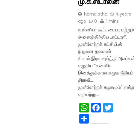
மு.க.ஸ்டாலின்
hemalatha
4 years
ago
0
1 mins
வன்னியர் கூட்டமைப்பு மற்றும்
அனைத்திந்திய பாட்டாளி
முன்னேற்றக் கட்சியின்
நிறுவன தலைவர்
சி.என்.இராமமூர்த்தி அவர்கள
எழுதிய “வன்னிய
இனத்துக்கான சமூக நீதியும்
திராவிட
முன்னேற்றக் கழகமும்” என்ற
வரலாற்று…
WhatsApp
Facebo
Twitt
Share