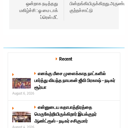
ஒன்றாக நடித்தது
பின்தங்கியிருக்கிறது.அருண்ப
மகிழ்ச்சி : ஓ மை டாக்
குற்றச்சாட்டு
ப்ரெஸ் மீட்
Recent
எனக்கு மீசை முளைக்காத நாட்களில்
பார்த்து வியந்த நாயகன் ஜீவி பிரகாஷ் – நடிகர்
சூர்யா
August 6, 2026
என்னுடைய கதாபாத்திரத்தை
மெருகேற்றியிருக்கிறார் இயக்குநர்
ஆண்ட்ரூஸ் – நடிகர் சசிகுமார்
August 4, 2026