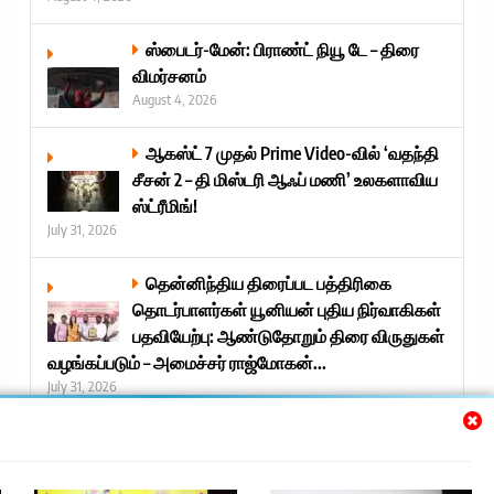
ஸ்பைடர்-மேன்: பிராண்ட் நியூ டே – திரை
விமர்சனம்
August 4, 2026
ஆகஸ்ட் 7 முதல் Prime Video-வில் ‘வதந்தி
சீசன் 2 – தி மிஸ்டரி ஆஃப் மணி’ உலகளாவிய
ஸ்ட்ரீமிங்!
July 31, 2026
தென்னிந்திய திரைப்பட பத்திரிகை
தொடர்பாளர்கள் யூனியன் புதிய நிர்வாகிகள்
பதவியேற்பு: ஆண்டுதோறும் திரை விருதுகள்
வழங்கப்படும் – அமைச்சர் ராஜ்மோகன்...
July 31, 2026
Next »