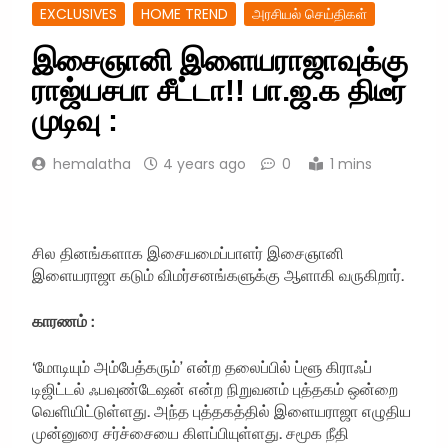
EXCLUSIVES
HOME TREND
அரசியல் செய்திகள்
இசைஞானி இளையராஜாவுக்கு
ராஜ்யசபா சீட்டா!! பா.ஜ.க திடீர்
முடிவு :
hemalatha
4 years ago
0
1 mins
சில தினங்களாக இசையமைப்பாளர் இசைஞானி
இளையராஜா கடும் விமர்சனங்களுக்கு ஆளாகி வருகிறார்.
காரணம் :
‘மோடியும் அம்பேத்கரும்’ என்ற தலைப்பில் ப்ளூ கிராஃப்
டிஜிட்டல் ஃபவுண்டேஷன் என்ற நிறுவனம் புத்தகம் ஒன்றை
வெளியிட்டுள்ளது. அந்த புத்தகத்தில் இளையராஜா எழுதிய
முன்னுரை சர்ச்சையை கிளப்பியுள்ளது. சமூக நீதி