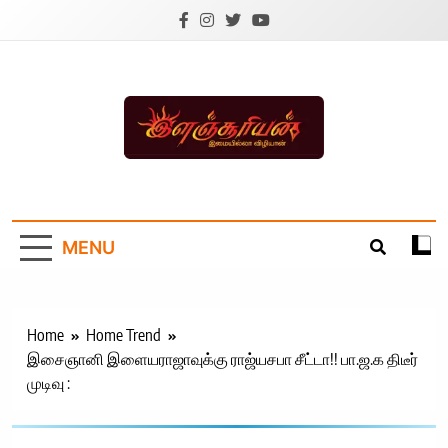
Skip
to
content
Ilanchoorian.com –
Tamil News |
MENU
Health | Tamil
Cinema |
Technology |
Home
Home Trend
இசைஞானி இளையராஜாவுக்கு ராஜ்யசபா சீட்டா!! பா.ஜ.க திடீர்
Sports News
முடிவு :