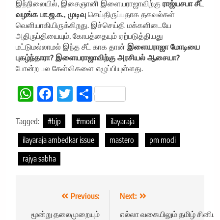
இந்நிலையில், இசைஞானி இளையராஜாவிற்கு
ராஜ்யசபா சீட்
வழங்க பா.ஜ.க., முடிவு
செய்திருப்பதாக தகவல்கள்
வெளியாகியிருக்கிறது. இச்செய்தி மக்களிடையே
அதிருப்தியையும், கோபத்தையும் ஏற்படுத்தியது
மட்டுமல்லாமல் இந்த சீட் காக தான்
இளையராஜா
மோடியை
புகழ்ந்தாரா?
இளையராஜாவிற்கு அரசியல் ஆசையா?
போன்ற பல கேள்விகளை எழுப்பியுள்ளது.
WhatsApp
Facebook
Twitter
Share
Tagged:
#bjp
#modi
ilayaraja
ilayaraja ambedkar issue
mastero
pm modi
rajya sabha
Post
Previous:
Next:
navigation
மூன்று தலைமுறையும்
எல்லா வகையிலும் தமிழ் சினிம