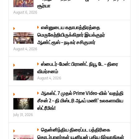
சூர்யா
August 6, 2026
என்னுடைய கதாபாத்திரத்தை
மெருகேற்றியிருக்கிறார் இயக்குநர்
ஆண்ட்ரூஸ் – நடிகர் சசிகுமார்
August 4, 2026
ஸ்பைடர்-மேன்: பிராண்ட் நியூ டே – திரை
விமர்சனம்
August 4, 2026
ஆகஸ்ட் 7 முதல் Prime Video-வில் ‘வதந்தி
சீசன் 2 – தி மிஸ்டரி ஆஃப் மணி’ உலகளாவிய
ஸ்ட்ரீமிங்!
July 31, 2026
தென்னிந்திய திரைப்பட பத்திரிகை
தொடர்பாளர்கள் யூனியன் புதிய நிர்வாகிகள்