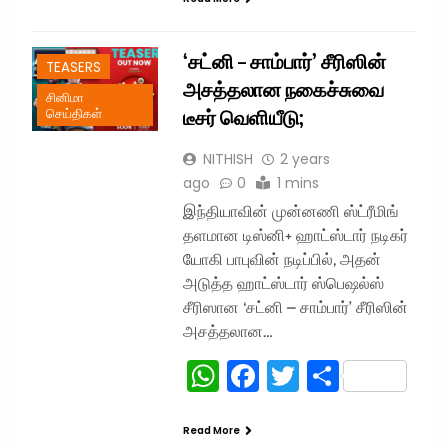
‘சட்னி – சாம்பார்’ சீரிஸின்
TEASERS
அசத்தலான நகைச்சுவை
சினிமா
டீசர் வெளியீடு;
செய்திகள்
NITHISH
2 years
ago
0
1 mins
இந்தியாவின் முன்னணி ஸ்ட்ரீமிங்
தளமான டிஸ்னி+ ஹாட்ஸ்டார் நடிகர்
யோகி பாபுவின் நடிப்பில், அதன்
அடுத்த ஹாட்ஸ்டார் ஸ்பெஷல்ஸ்
சீரிஸான ‘சட்னி – சாம்பார்’ சீரிஸின்
அசத்தலான…
WhatsApp
Facebook
Twitter
Share
Read More