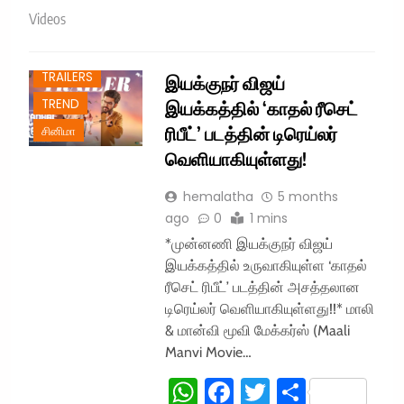
Videos
TRAILERS
இயக்குநர் விஜய்
TREND
இயக்கத்தில் ‘காதல் ரீசெட்
ரிபீட்’ படத்தின் டிரெய்லர்
சினிமா
வெளியாகியுள்ளது!
hemalatha
5 months
ago
0
1 mins
*முன்னணி இயக்குநர் விஜய்
இயக்கத்தில் உருவாகியுள்ள ‘காதல்
ரீசெட் ரிபீட்’ படத்தின் அசத்தலான
டிரெய்லர் வெளியாகியுள்ளது!!* மாலி
& மான்வி மூவி மேக்கர்ஸ் (Maali
Manvi Movie…
WhatsApp
Facebook
Twitter
Share