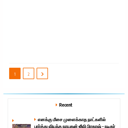
‘
R
1
2
Recent
எனக்கு மீசை முளைக்காத நாட்களில்
பார்த்து வியந்த நாயகன் ஜீவி பிரகாஷ் – நடிகர்