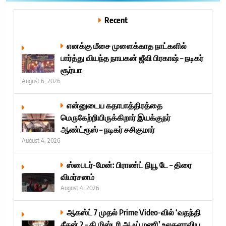
Recent
எனக்கு மீசை முளைக்காத நாட்களில்
பார்த்து வியந்த நாயகன் ஜீவி பிரகாஷ் – நடிகர்
சூர்யா
August 6, 2026
என்னுடைய கதாபாத்திரத்தை
மெருகேற்றியிருக்கிறார் இயக்குநர்
ஆண்ட்ரூஸ் – நடிகர் சசிகுமார்
August 4, 2026
ஸ்பைடர்-மேன்: பிராண்ட் நியூ டே – திரை
விமர்சனம்
August 4, 2026
ஆகஸ்ட் 7 முதல் Prime Video-வில் ‘வதந்தி
சீசன் 2 – தி மிஸ்டரி ஆஃப் மணி’ உலகளாவிய