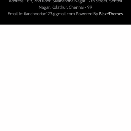
Address - 69, 2nd floor, Sivanandha Nagar, 17th Street, Senthil
Nagar, Kolathur, Chennai - 99
Email Id: ilanchoorian123@gmail.com Powered By
.
BlazeThemes