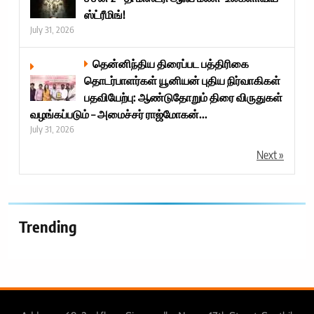
ஸ்ட்ரீமிங்!
July 31, 2026
தென்னிந்திய திரைப்பட பத்திரிகை
தொடர்பாளர்கள் யூனியன் புதிய நிர்வாகிகள்
பதவியேற்பு: ஆண்டுதோறும் திரை விருதுகள்
வழங்கப்படும் – அமைச்சர் ராஜ்மோகன்...
July 31, 2026
Next »
Trending