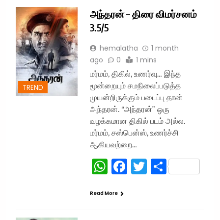
அந்தரன் – திரை விமர்சனம்
3.5/5
hemalatha
1 month
ago
0
1 mins
மர்மம், திகில், உணர்வு… இந்த
மூன்றையும் சமநிலைப்படுத்த
TREND
முயன்றிருக்கும் படைப்பு தான்
அந்தரன். “அந்தரன்” ஒரு
வழக்கமான திகில் படம் அல்ல.
மர்மம், சஸ்பென்ஸ், உணர்ச்சி
ஆகியவற்றை…
WhatsApp
Facebook
Twitter
Share
Read More