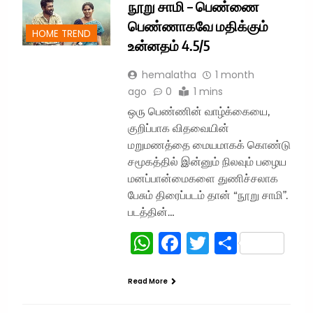
நூறு சாமி – பெண்ணை
பெண்ணாகவே மதிக்கும்
HOME TREND
உன்னதம் 4.5/5
hemalatha
1 month
ago
0
1 mins
ஒரு பெண்ணின் வாழ்க்கையை,
குறிப்பாக விதவையின்
மறுமணத்தை மையமாகக் கொண்டு
சமூகத்தில் இன்னும் நிலவும் பழைய
மனப்பான்மைகளை துணிச்சலாக
பேசும் திரைப்படம் தான் “நூறு சாமி”.
படத்தின்…
WhatsApp
Facebook
Twitter
Share
Read More
விமர்சனம்