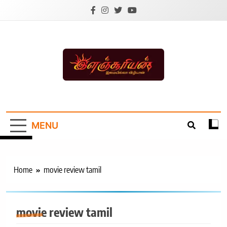
Skip
to
content
Ilanchoorian.com –
Tamil News |
MENU
Health | Tamil
Cinema |
Technology |
Home
movie review tamil
Sports News
movie review tamil