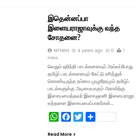
இதென்னப்பா
இளையராஜாவுக்கு வந்த
சோதனை?
NITHISH
4 years ago
0
1
mins
வெறும் ஹிந்தி பாடல்களையும் அவ்வப்போது
தமிழ்ப் பாடல்களையும் கேட்டு ரசித்துக்
கொண்டிருந்த நம்மை முழுநேரமும் தமிழ்ப்
பாடல்களுக்கு அடிமையாகும் அளவிற்கு
இசையமைத்தவர் இசைஞானி இளையராஜா.
எத்தனை இசையமைப்பாளர்கள்…
WhatsApp
Facebook
Twitter
Share
Read More