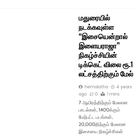
ிகள்
மதுரையில்
நடக்கவுள்ள
“இசையென்றால்
இளையராஜா”
நிகழ்ச்சியின்
டிக்கெட் விலை ரூ.1
லட்சத்திற்கும் மேல்
hemalatha
4 years
ago
0
1 mins
7 ஆயிரத்திற்கும் மேலான
பாடல்கள், 1400க்கும்
மேற்பட்ட படங்கள்,
20,000திற்கும் மேலான
இசையை நிகழ்ச்சிகள்