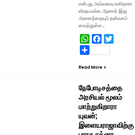
என்பது அவ்வளவு எளிதான
விஷயமல்ல. ஆனால் இது
அனைத்தையும் தன்வசம்
வைத்துள்ள…
WhatsApp
Facebo
Twitt
Share
Read More
சிரு செய்திகள்
நேபோடிசத்தை
அரசியல் மூலம்
மாற்றுகிறாரா
யுவன்;
இளையராஜாவிற்கு
பாரத ரத்னா