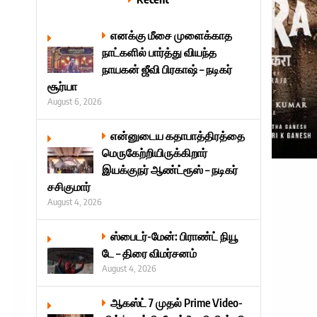
எனக்கு மீசை முளைக்காத
நாட்களில் பார்த்து வியந்த
நாயகன் ஜீவி பிரகாஷ் – நடிகர்
சூர்யா
August 6, 2026
என்னுடைய கதாபாத்திரத்தை
மெருகேற்றியிருக்கிறார்
இயக்குநர் ஆண்ட்ரூஸ் – நடிகர்
சசிகுமார்
August 4, 2026
ஸ்பைடர்-மேன்: பிராண்ட் நியூ
டே – திரை விமர்சனம்
August 4, 2026
ஆகஸ்ட் 7 முதல் Prime Video-