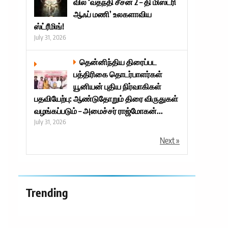
வில் ‘வதந்தி சீசன் 2 – தி மிஸ்டரி
ஆஃப் மணி’ உலகளாவிய
ஸ்ட்ரீமிங்!
July 31, 2026
தென்னிந்திய திரைப்பட
பத்திரிகை தொடர்பாளர்கள்
யூனியன் புதிய நிர்வாகிகள்
பதவியேற்பு: ஆண்டுதோறும் திரை விருதுகள்
வழங்கப்படும் – அமைச்சர் ராஜ்மோகன்...
July 31, 2026
Next »
Trending