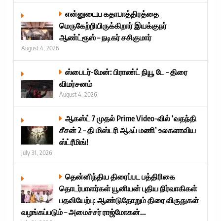
என்னுடைய கதாபாத்திரத்தை
மெருகேற்றியிருக்கிறார் இயக்குநர்
ஆண்ட்ரூஸ் – நடிகர் சசிகுமார்
August 4, 2026
ஸ்பைடர்-மேன்: பிராண்ட் நியூ டே – திரை
விமர்சனம்
August 4, 2026
ஆகஸ்ட் 7 முதல் Prime Video-வில் ‘வதந்தி
சீசன் 2 – தி மிஸ்டரி ஆஃப் மணி’ உலகளாவிய
ஸ்ட்ரீமிங்!
July 31, 2026
தென்னிந்திய திரைப்பட பத்திரிகை
தொடர்பாளர்கள் யூனியன் புதிய நிர்வாகிகள்
பதவியேற்பு: ஆண்டுதோறும் திரை விருதுகள்
வழங்கப்படும் – அமைச்சர் ராஜ்மோகன்...