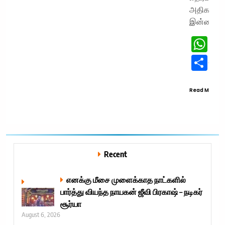
அதிகரித்தி
இன்றைய
W
Sh
Read More
Recent
எனக்கு மீசை முளைக்காத நாட்களில்
பார்த்து வியந்த நாயகன் ஜீவி பிரகாஷ் – நடிகர்
சூர்யா
August 6, 2026