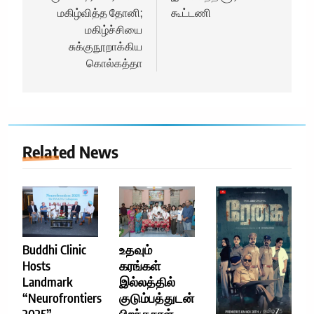
மகிழ்வித்த தோனி;
கூட்டணி
மகிழ்ச்சியை
சுக்குநூறாக்கிய
கொல்கத்தா
Related News
Buddhi Clinic
உதவும்
Hosts
கரங்கள்
Landmark
இல்லத்தில்
“Neurofrontiers
குடும்பத்துடன்
2025”
பிறந்தநாள்