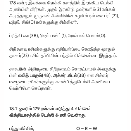
178 என்ற இலக்கை நோக்கி களத்தில் இறங்கிய டெல்லி
அணியின் வீரர்கள். முதல் இரண்டு ஓவர்களில் 21 ரன்கள்
அடித்தாலும். முருகன் அஸ்வினின் சுழலில் டிம் ஸைபர்ட்(21),
மந்தீப் சிங்(0) ரன்களுக்கு சிக்கினர்.
ப்ரித்வி ஷா(38), ரிஷப் பண்ட்(1), ரோவ்மன் பௌல்(0).
சிறிதளவு ரசிகர்களுக்கு எதிர்பார்ப்பை கொடுத்த ஷரதுல்
தாகூர்(22) பசில் தம்பியின். பந்தில் விக்கெக்டை இழந்தார்.
தாகூரின் அதிரடியை சிறிதளவும் சொதப்பாமல் அவருக்கு
பின்
லலித் யாதவ்(48), அக்சர் படேல்(38)
என சிக்ஸர்
மழையை ரசிகர்களுக்கு காண்பித்துடெல்லி அணியை
வெற்றிபெற செய்தனர்.
18.2 ஓவரில் 179 ரன்கள் எடுத்து 4 விக்கெட்
வித்தியாசத்தில் டெல்லி அணி வென்றது.
பந்து வீச்சில், O – R – W