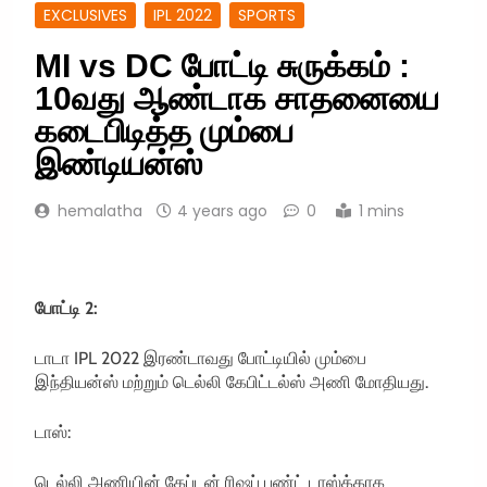
EXCLUSIVES
IPL 2022
SPORTS
MI vs DC போட்டி சுருக்கம் :
10வது ஆண்டாக சாதனையை
கடைபிடித்த மும்பை
இண்டியன்ஸ்
hemalatha
4 years ago
0
1 mins
போட்டி 2:
டாடா IPL 2022 இரண்டாவது போட்டியில் மும்பை
இந்தியன்ஸ் மற்றும் டெல்லி கேபிட்டல்ஸ் அணி மோதியது.
டாஸ்:
டெல்லி அணியின் கேப்டன் ரிஷப் பண்ட் டாஸ்க்காக