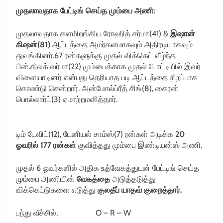
முதலாவதாக பேட்டிங் செய்த மும்பை அணி:
முதலாவதாக களமிறங்கிய ரோஹித் சர்மா(41) &
இஷான்
கிஷன்(81)
ஆட்டத்தை அமர்களமாகவும் அதிரடியாகவும்
துவங்கினர்.67 ரன்களுக்கு முதல் விக்கெட் வீழ்ந்த
பின்.திலக் வர்மா(22) மும்பைக்காக முதல் போட்டியில் இவர்
விளையாடினர் என்பது தெரியாத படி ஆட்டத்தை சிறப்பாக
கொண்டு சென்றார். அன்மோல்ப்ரீத் சிங்(8), கைரன்
பொல்லார்ட்(3) ஏமாற்றமளித்தார்.
டிம் டேவிட்(12), டேனியல் சாம்ஸ்(7) ரன்கள் அடிக்க
20
ஓவரில் 177 ரன்கள்
குவித்தது மும்பை இண்டியன்ஸ் அணி.
முதல் 6 ஓவர்களில் அதிக உத்வேகத்துடன் பேட்டிங் செய்த
மும்பை அணியின்
வேகத்தை
அடுத்தடுத்து
விக்கெட்டுகளை எடுத்து
குலதீப் யாதவ் குறைத்தார்.
பந்து வீச்சில், O – R – W