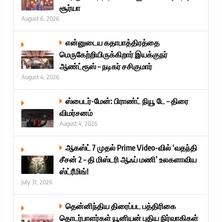
சூர்யா
August 6, 2026
என்னுடைய கதாபாத்திரத்தை
மெருகேற்றியிருக்கிறார் இயக்குநர்
ஆண்ட்ரூஸ் – நடிகர் சசிகுமார்
August 4, 2026
ஸ்பைடர்-மேன்: பிராண்ட் நியூ டே – திரை
விமர்சனம்
August 4, 2026
ஆகஸ்ட் 7 முதல் Prime Video-வில் ‘வதந்தி
சீசன் 2 – தி மிஸ்டரி ஆஃப் மணி’ உலகளாவிய
ஸ்ட்ரீமிங்!
July 31, 2026
தென்னிந்திய திரைப்பட பத்திரிகை
தொடர்பாளர்கள் யூனியன் புதிய நிர்வாகிகள்