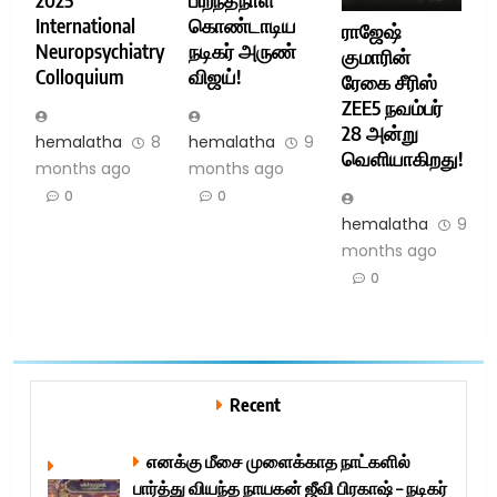
International
கொண்டாடிய
ராஜேஷ்
Neuropsychiatry
நடிகர் அருண்
குமாரின்
Colloquium
விஜய்!
ரேகை சீரிஸ்
ZEE5 நவம்பர்
28 அன்று
hemalatha
8
hemalatha
9
வெளியாகிறது!
months ago
months ago
0
0
hemalatha
9
months ago
0
Recent
எனக்கு மீசை முளைக்காத நாட்களில்
பார்த்து வியந்த நாயகன் ஜீவி பிரகாஷ் – நடிகர்