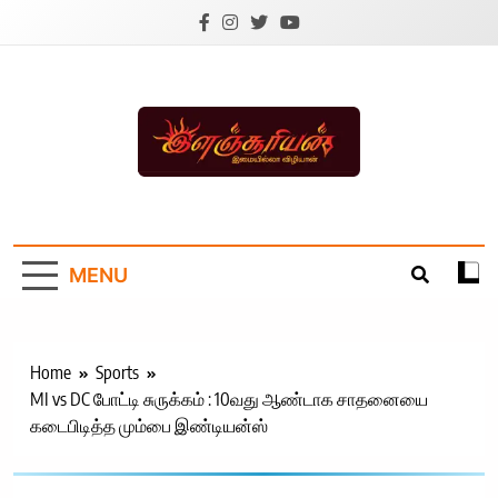
Skip
to
content
Ilanchoorian.com –
Tamil News |
MENU
Health | Tamil
Cinema |
Technology |
Home
Sports
MI vs DC போட்டி சுருக்கம் : 10வது ஆண்டாக சாதனையை
Sports News
கடைபிடித்த மும்பை இண்டியன்ஸ்