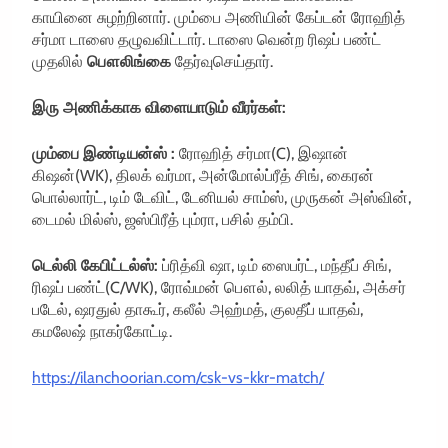
காயினை சுழற்றினார். மும்பை அணியின் கேப்டன் ரோஹித்
சர்மா டாஸை தழுவவிட்டார். டாஸை வென்ற ரிஷப் பண்ட்
முதலில்
பௌலிங்கை
தேர்வுசெய்தார்.
இரு அணிக்காக விளையாடும் வீரர்கள்:
மும்பை இண்டியன்ஸ் :
ரோஹித் சர்மா(C), இஷான்
கிஷன்(WK), திலக் வர்மா, அன்மோல்ப்ரீத் சிங், கைரன்
பொல்லார்ட், டிம் டேவிட், டேனியல் சாம்ஸ், முருகன் அஸ்வின்,
டைமல் மில்ஸ், ஜஸ்பிரீத் பும்ரா, பசில் தம்பி.
டெல்லி கேபிட்டல்ஸ்:
ப்ரித்வி ஷா, டிம் ஸைபர்ட், மந்தீப் சிங்,
ரிஷப் பண்ட்(C/WK), ரோவ்மன் பௌல், லலித் யாதவ், அக்சர்
படேல், ஷரதுல் தாகூர், கலீல் அஹ்மத், குலதீப் யாதவ்,
கமலேஷ் நாகர்கோட்டி.
https://ilanchoorian.com/csk-vs-kkr-match/