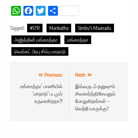
WhatsApp
Facebook
Twitter
Share
Tagged:
#STR
Mankatha
Simbu's Maanadu
அஜித்தின் மங்காத்தா
மங்காத்தா
வெங்கட் பிரபு சிம்பு மாநாடு
Post
Previous:
Next:
navigation
மங்காத்தா’ பாணியில்
இவ்வருடம் தனுஷும்
‘மாநாடு’ படமும்
சிவகார்த்திகேயனும்
உருவாகிறதா?!
மோதுகிறார்கள் –
வெற்றி யாருக்கு?