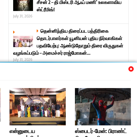
சீசன் 2 – தி மிஸ்டரி ஆஃப் மணி’ உலகளாவிய
ஸ்ட்ரீமிங்!
July 31, 2026
தென்னிந்திய திரைப்பட பத்திரிகை
தொடர்பாளர்கள் யூனியன் புதிய நிர்வாகிகள்
பதவியேற்பு: ஆண்டுதோறும் திரை விருதுகள்
வழங்கப்படும் – அமைச்சர் ராஜ்மோகன்...
July 31, 2026
Next »
Trending
என்னுடைய
ஸ்பைடர்-மேன்: பிராண்ட்