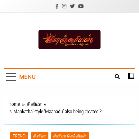
Skip
to
content
Ilanchoorian.com –
Tamil News |
MENU
Health | Tamil
Cinema |
Technology |
Home
சினிமா
Is ‘Mankatha’ style ‘Maanadu’ also being created ?!
Sports News
TREND
சினிமா
சினிமா செய்திகள்