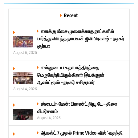
Recent
எனக்கு மீசை முளைக்காத நாட்களில்
பார்த்து வியந்த நாயகன் ஜீவி பிரகாஷ் – நடிகர்
சூர்யா
August 6, 2026
என்னுடைய கதாபாத்திரத்தை
மெருகேற்றியிருக்கிறார் இயக்குநர்
ஆண்ட்ரூஸ் – நடிகர் சசிகுமார்
August 4, 2026
ஸ்பைடர்-மேன்: பிராண்ட் நியூ டே – திரை
விமர்சனம்
August 4, 2026
ஆகஸ்ட் 7 முதல் Prime Video-வில் ‘வதந்தி