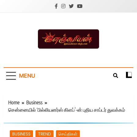
Skip
to
content
Ilanchoorian.com –
Tamil News |
MENU
Health | Tamil
Cinema |
Technology |
Home
Business
சென்னையில் ‘பில்லியனர்ஸ் கிளப்’-ன் புதிய சாப்டர் துவக்கம்
Sports News
BUSINESS
TREND
செய்திகள்