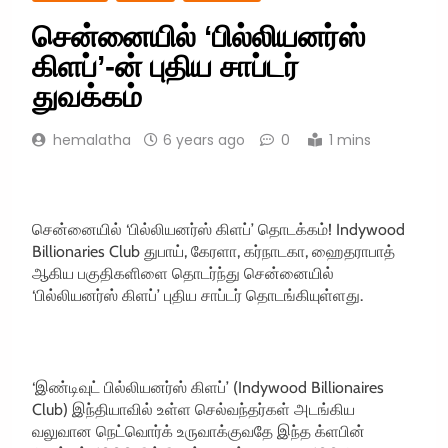
சென்னையில் ‘பில்லியனர்ஸ்
கிளப்’-ன் புதிய சாப்டர்
துவக்கம்
hemalatha
6 years ago
0
1 mins
சென்னையில் ‘பில்லியனர்ஸ் கிளப்’ தொடக்கம்! Indywood
Billionaries Club துபாய், கேரளா, கர்நாடகா, ஹைதராபாத்
ஆகிய பகுதிகளிளை தொடர்ந்து சென்னையில்
‘பில்லியனர்ஸ் கிளப்’ புதிய சாப்டர் தொடங்கியுள்ளது.
‘இண்டிவுட் பில்லியனர்ஸ் கிளப்’ (Indywood Billionaires
Club) இந்தியாவில் உள்ள செல்வந்தர்கள் அடங்கிய
வலுவான நெட்வொர்க் உருவாக்குவதே இந்த க்ளபின்