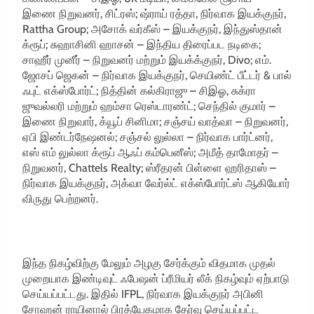
இணை நிறுவனர், சிட்ரஸ்; ஷ்ராய் ரத்தா, நிர்வாக இயக்குநர்,
Rattha Group; அசோக் வர்கீஸ் – இயக்குநர், இந்துஸ்தான்
க்ரூப்; சுஹாசினி ஹாசன் – இந்திய திரைப்பட நடிகை;
சாஹீர் முனீர் – நிறுவனர் மற்றும் இயக்க்குநர், Divo; எம்.
ஜோசப் ஜெகன் – நிர்வாக இயக்குநர், செயிண்ட் பீட்டர் & பால்
ஃபுட் எக்ஸ்போர்ட்; நித்தின் கல்கிராஜு – சிஇஓ, சுக்ரா
ஜுவல்லரி மற்றும் ஹம்சா ரெஸ்டாரண்ட்; செந்தில் குமார் –
இணை நிறுவார், க்யூப் சினிமா; சஞ்சய் வாத்வா – நிறுவனர்,
ஏபி இண்டர்நேஷனல்; சஞ்சல் லுல்லா – நிர்வாக பார்ட்னர்,
எஸ் எம் லுல்லா க்ரூப் ஆஃப் கம்பெனீஸ்; அமீத் தாமோதர் –
நிறுவனர், Chattels Realty; ஸ்ரீதரன் பிள்ளை ஹரிதாஸ் –
நிர்வாக இயக்குநர், அக்வா வேர்ல்ட் எக்ஸ்போர்ட்ஸ் ஆகியோர்
விருது பெற்றனர்.
இந்த நிகழ்விற்கு மேலும் அழகு சேர்க்கும் விதமாக முதல்
முறையாக இண்டிவுட் ஃபேஷன் ப்ரீமியர் லீக் நிகழ்வும் ஏற்பாடு
செய்யப்பட்டது. இதில் IFPL, நிர்வாக இயக்குநர் அபினி
சோஹன் ராயினால் பிரத்யேகமாக தேர்வு செய்யப்பட்ட