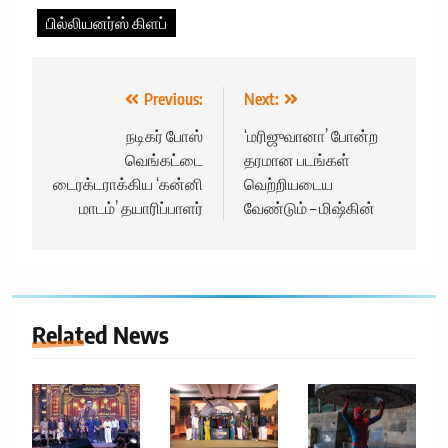
பில்லியனர்ஸ் கிளப்
Post
Previous:
Next:
navigation
நடிகர் போஸ்
‘மரிஜுவானா’ போன்ற
வெங்கட்டை
தரமான படங்கள்
டைரக்டராக்கிய ‘கன்னி
வெற்றியடைய
மாடம்’ தயாரிப்பாளர்
வேண்டும் – மிஷ்கின்
Related News