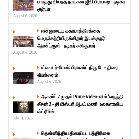
பார்த்து வியந்த நாயகன் ஜீவி பிரகாஷ் – நடிகர்
சூர்யா
August 6, 2026
என்னுடைய கதாபாத்திரத்தை
மெருகேற்றியிருக்கிறார் இயக்குநர்
ஆண்ட்ரூஸ் – நடிகர் சசிகுமார்
August 4, 2026
ஸ்பைடர்-மேன்: பிராண்ட் நியூ டே – திரை
விமர்சனம்
August 4, 2026
ஆகஸ்ட் 7 முதல் Prime Video-வில் ‘வதந்தி
சீசன் 2 – தி மிஸ்டரி ஆஃப் மணி’ உலகளாவிய
ஸ்ட்ரீமிங்!
July 31, 2026
தென்னிந்திய திரைப்பட பத்திரிகை