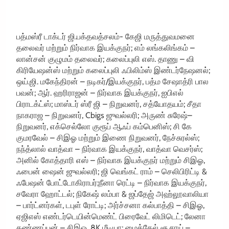
பத்மஸ்ரீ டாக்டர் ஜி.பக்தவத்சலம்- கேஜி மருத்துவமனை
தலைவர் மற்றும் நிர்வாக இயக்குநர்; எம் லங்கலிங்கம் –
லான்சன் குழுமம் தலைவர்; கலைப்புலி எஸ். தாணு – வி
கிரியேஷன்ஸ் மற்றும் கலைப்புலி ஃபிலிம்ஸ் இண்டர்நேஷனல்;
ஒய்.ஜி. மகேந்திரன் – நடிகர்/இயக்குநர், பத்ம சேஷாத்ரி பால
பவன்; ஆர். ஹரிராஜன் – நிர்வாக இயக்குநர், ஐபிஎல்
பிராடக்ட்ஸ்; மாஸ்டர் ஸ்ரீ ஜி – நிறுவனர், சத்யோதயம்; சீதா
நாகராஜ – நிறுவனர், Cbigs ஜுவல்லரி; அருண் சுரேஷ்–
நிறுவனர், எக்செல்லோ குரூப் ஆஃப் கம்பெனிஸ்; சி கே
குமரவேல் – சிஇஓ மற்றும் இணை நிறுவனர், நேச்சுரல்ஸ்;
நந்த்லால் வாத்வா – நிர்வாக இயக்குநர், வாத்வா வெசர்ஸ்;
அனில் கோத்தாரி எஸ் – நிர்வாக இயக்குநர் மற்றும் சிஇஓ,
ஃபைன் ஷைன் ஜுவல்லரி; ஜி வெங்கட் ராம் – செலிபிரிட்டி &
ஃபேஷன் போட்டோகிராபர்;நீனா ரெட்டி – நிர்வாக இயக்குநர்,
சவேரா ஹோட்டல்; நிகேஷ் லம்பா & ஜப்தேஜ் அஹ்லூவாலியா
– பார்ட்னர்கள், டபுள் ரோட்டி; அர்ச்சனா கல்பாத்தி – சிஇஓ,
ஏஜிஎஸ் எண்டர்டெயின்மெண்ட் பிரைவேட் லிமிடெட்; லேனா
கண்ணப்பன் – சிஇஓ, 8K மீடியா; மைக்கேல் சூசாய் –