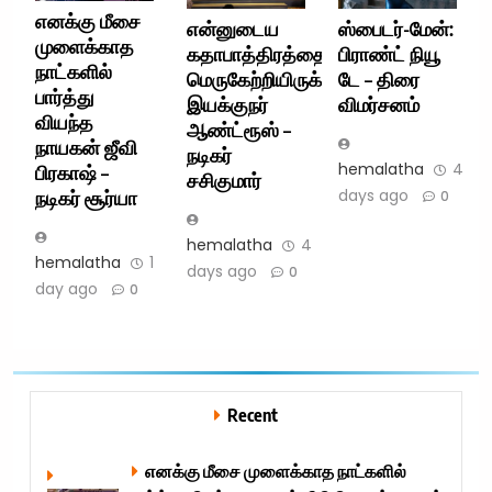
எனக்கு மீசை
என்னுடைய
ஸ்பைடர்-மேன்:
முளைக்காத
கதாபாத்திரத்தை
பிராண்ட் நியூ
நாட்களில்
மெருகேற்றியிருக்கிறார்
டே – திரை
பார்த்து
இயக்குநர்
விமர்சனம்
வியந்த
ஆண்ட்ரூஸ் –
நாயகன் ஜீவி
நடிகர்
hemalatha
4
பிரகாஷ் –
சசிகுமார்
days ago
நடிகர் சூர்யா
0
hemalatha
4
hemalatha
1
days ago
0
day ago
0
Recent
எனக்கு மீசை முளைக்காத நாட்களில்