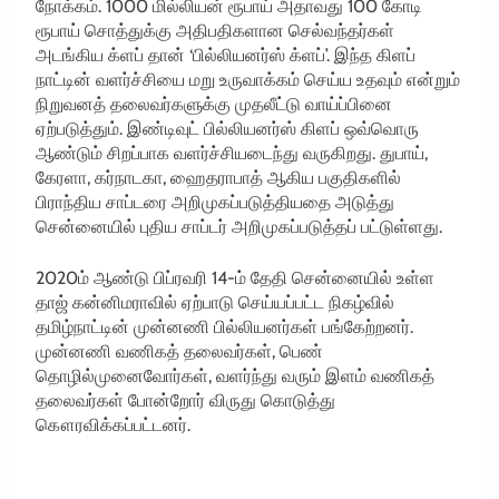
நோக்கம். 1000 மில்லியன் ரூபாய் அதாவது 100 கோடி
ரூபாய் சொத்துக்கு அதிபதிகளான செல்வந்தர்கள்
அடங்கிய க்ளப் தான் ‘பில்லியனர்ஸ் க்ளப்’. இந்த கிளப்
நாட்டின் வளர்ச்சியை மறு உருவாக்கம் செய்ய உதவும் என்றும்
நிறுவனத் தலைவர்களுக்கு முதலீட்டு வாய்ப்பினை
ஏற்படுத்தும். இண்டிவுட் பில்லியனர்ஸ் கிளப் ஒவ்வொரு
ஆண்டும் சிறப்பாக வளர்ச்சியடைந்து வருகிறது. துபாய்,
கேரளா, கர்நாடகா, ஹைதராபாத் ஆகிய பகுதிகளில்
பிராந்திய சாப்டரை அறிமுகப்படுத்தியதை அடுத்து
சென்னையில் புதிய சாப்டர் அறிமுகப்படுத்தப் பட்டுள்ளது.
2020ம் ஆண்டு பிப்ரவரி 14-ம் தேதி சென்னையில் உள்ள
தாஜ் கன்னிமராவில் ஏற்பாடு செய்யப்பட்ட நிகழ்வில்
தமிழ்நாட்டின் முன்னணி பில்லியனர்கள் பங்கேற்றனர்.
முன்னணி வணிகத் தலைவர்கள், பெண்
தொழில்முனைவோர்கள், வளர்ந்து வரும் இளம் வணிகத்
தலைவர்கள் போன்றோர் விருது கொடுத்து
கௌரவிக்கப்பட்டனர்.