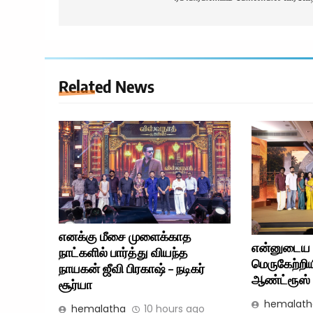
Related News
எனக்கு மீசை முளைக்காத
என்னுடைய 
நாட்களில் பார்த்து வியந்த
மெருகேற்றிய
நாயகன் ஜீவி பிரகாஷ் – நடிகர்
ஆண்ட்ரூஸ் –
சூர்யா
hemalath
hemalatha
10 hours ago