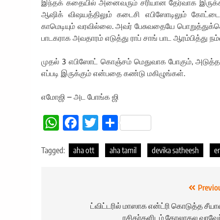
இந்தக் கதையில் அனைவரும் சரியான தேர்வாக இருக்க
ஆஷிக் விஷயத்திலும் கடைசி எபிஸோடிலும் கோட்டை விட
காமெடியும் வரவில்லை. அவர் பேசுவதையே பொறுத்துக்கொ
பாடகராக அவதாரம் எடுத்து ராப் சாங் பாட ஆரம்பித்து நம
முதல் 3 எபிஸோட் கொஞ்சம் மெதுவாக போகும், அடுத்த 
எப்படி இருக்கும் என்பதை கண்டு மகிழுங்கள்.
எமோஜி – அட போங்க ஜி
WhatsApp
Facebook
Twitter
Share
Tagged:
aha ott
aha tamil
devika satheesh
e
Post
Previo
navigation
ட்விட்டரில் மாஸாக என்ட்ரி கொடுத்த சீயா
ரசிகர்களிடம் கோலாகல வரவேற்