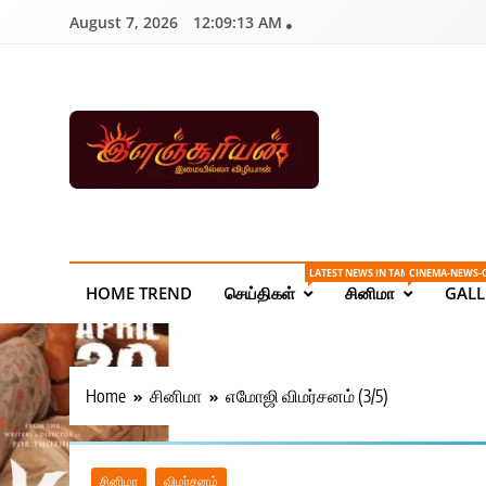
Skip
August 7, 2026
12:09:13 AM
to
content
Ilanchoorian.com – 
| Sports News
LATEST NEWS IN TAMIL ONLINE
CINEMA-NEWS-
HOME TREND
செய்திகள்
சினிமா
GALL
Home
சினிமா
எமோஜி விமர்சனம் (3/5)
சினிமா
விமர்சனம்