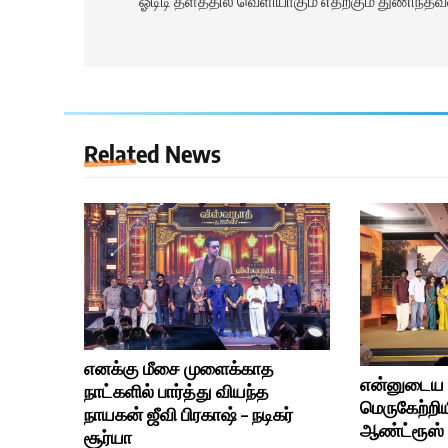
navigation
ஓடிடி தளத்தில் வெளியாகும் எதற்கும் துணிந்தவ
Related News
எனக்கு மீசை முளைக்காத
என்னுடைய 
நாட்களில் பார்த்து வியந்த
மெருகேற்றிய
நாயகன் ஜீவி பிரகாஷ் – நடிகர்
ஆண்ட்ரூஸ் –
சூர்யா