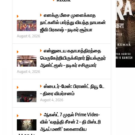
எனக்கு மீசை முளைக்காத
நாட்களில் பார்த்து வியந்த நாயகன்
ஜீவி பிரகாஷ் – நடிகர் சூர்யா
August 6, 2026
என்னுடைய கதாபாத்திரத்தை
மெருகேற்றியிருக்கிறார் இயக்குநர்
ஆண்ட்ரூஸ் – நடிகர் சசிகுமார்
August 4, 2026
ஸ்பைடர்-மேன்: பிராண்ட் நியூ டே
– திரை விமர்சனம்
August 4, 2026
ஆகஸ்ட் 7 முதல் Prime Video-
வில் ‘வதந்தி சீசன் 2 – தி மிஸ்டரி
ஆஃப் மணி’ உலகளாவிய