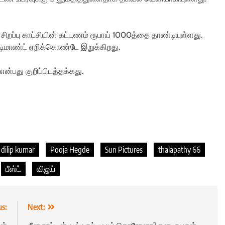
றப்பு காட்சியின் கட்டணம் ரூபாய் 1000த்தை தாண்டியுள்ளது.
ு டிமாண்ட் ஏறிக்கொண்டே இறுக்கிறது.
ன்பது குறிப்பிடத்தக்கது.
 dilip kumar
Pooja Hegde
Sun Pictures
thalapathy 66
பீஸ்ட்
விஜய்
us:
Next: