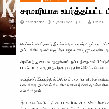
சரமாரியாக உயர்த்தப்பட்ட 
hemalatha
4 years ago
0
1 mins
நெல்சன் திலீப்குமார் இயக்கத்தில், நடிகர் விஜய் நடிப்பில்
இப்படத்தில் நடிகர் விஜய்க்கு ஜோடியாக பூஜா ஹெக்டே நடி
அனிருத் இசையமைத்துள்ளார். இப்படத்தை சன் பிக்சர்ஸ் 
பட்டிதொட்டி எங்கும் ஒலித்து யூடியூபில் 250 மில்லியன
சமீபத்தில் இப்படத்தின் ட்ரெய்லர் வெளியாகி ரசிகர்
படைத்தது. இன்னும் சில தினங்களே ரிலீசுக்கு உள்ள நிலை
வருகின்றனர்.
இந்நிலையில், பீஸ்ட் திரைப்படத்திற்கான டிக்கெட் விலைய
திரையரங்க உரிமையாளர்களின் கோரிக்கையை ஏற்று கட்