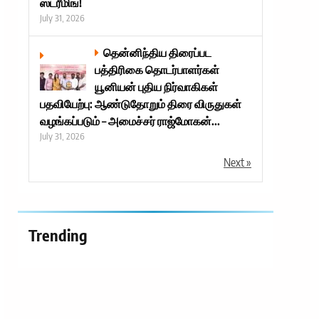
ஸ்ட்ரீமிங்!
July 31, 2026
தென்னிந்திய திரைப்பட
பத்திரிகை தொடர்பாளர்கள்
யூனியன் புதிய நிர்வாகிகள்
பதவியேற்பு: ஆண்டுதோறும் திரை விருதுகள்
வழங்கப்படும் – அமைச்சர் ராஜ்மோகன்...
July 31, 2026
Next »
Trending