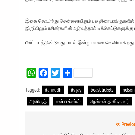
இதை தொடர்ந்து சென்னையிலும் பல திரையரங்குகளில் சி
இருப்பினும் ரசிகர்களின் ஆர்வத்தால் டிக்கெட்டுகளுக்க
பீஸ்ட் படத்தின் 3வது பாடல் இன்று மாலை வெளியாகிறது எ
WhatsApp
Facebook
Twitter
Share
Tagged:
#anirudh
#vijay
beast tickets
nelson
அனிருத்
சன் பிக்சர்ஸ்
நெல்சன் திலீப்குமார்
Post
Previo