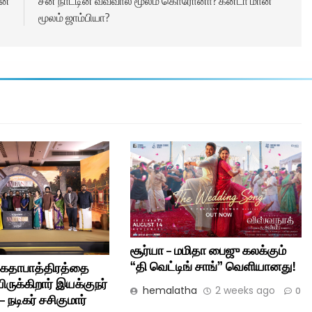
ன்
சீன நாட்டின் வவ்வால் மூலம் கொரோனா? கனடா மான்
மூலம் ஜாம்பியா?
சூர்யா – மமிதா பைஜு கலக்கும்
“தி வெட்டிங் சாங்” வெளியானது!
கதாபாத்திரத்தை
ிருக்கிறார் இயக்குநர்
hemalatha
2 weeks ago
0
 நடிகர் சசிகுமார்