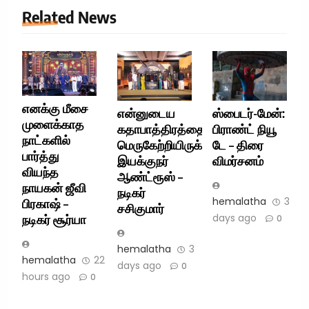
Related News
எனக்கு மீசை
என்னுடைய
ஸ்பைடர்-மேன்:
முளைக்காத
கதாபாத்திரத்தை
பிராண்ட் நியூ
நாட்களில்
மெருகேற்றியிருக்கிறார்
டே – திரை
பார்த்து
இயக்குநர்
விமர்சனம்
வியந்த
ஆண்ட்ரூஸ் –
நாயகன் ஜீவி
நடிகர்
hemalatha
3
பிரகாஷ் –
சசிகுமார்
days ago
நடிகர் சூர்யா
0
hemalatha
3
hemalatha
22
days ago
0
hours ago
0