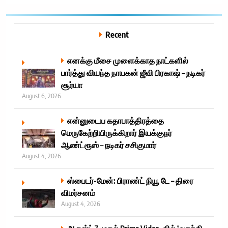
Recent
எனக்கு மீசை முளைக்காத நாட்களில்
பார்த்து வியந்த நாயகன் ஜீவி பிரகாஷ் – நடிகர்
சூர்யா
August 6, 2026
என்னுடைய கதாபாத்திரத்தை
மெருகேற்றியிருக்கிறார் இயக்குநர்
ஆண்ட்ரூஸ் – நடிகர் சசிகுமார்
August 4, 2026
ஸ்பைடர்-மேன்: பிராண்ட் நியூ டே – திரை
விமர்சனம்
August 4, 2026