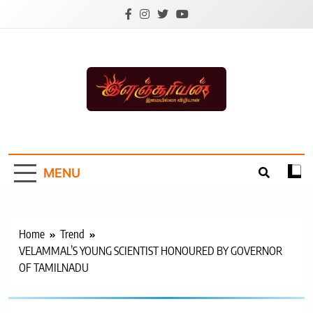
Skip
to
content
Ilanchoorian.com –
Tamil News |
MENU
Health | Tamil
Cinema |
Technology |
Home
Trend
VELAMMAL’S YOUNG SCIENTIST HONOURED BY GOVERNOR
Sports News
OF TAMILNADU