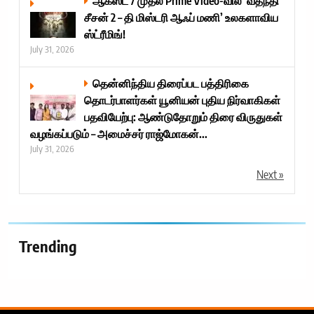
ஆகஸ்ட் 7 முதல் Prime Video-வில் ‘வதந்தி
சீசன் 2 – தி மிஸ்டரி ஆஃப் மணி’ உலகளாவிய
ஸ்ட்ரீமிங்!
July 31, 2026
தென்னிந்திய திரைப்பட பத்திரிகை
தொடர்பாளர்கள் யூனியன் புதிய நிர்வாகிகள்
பதவியேற்பு: ஆண்டுதோறும் திரை விருதுகள்
வழங்கப்படும் – அமைச்சர் ராஜ்மோகன்...
July 31, 2026
Next »
Trending