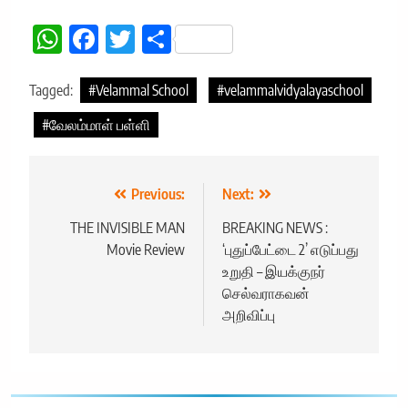
WhatsApp
Facebook
Twitter
Share
Tagged:
#Velammal School
#velammalvidyalayaschool
#வேலம்மாள் பள்ளி
Post
Previous:
Next:
navigation
THE INVISIBLE MAN
BREAKING NEWS :
Movie Review
‘புதுப்பேட்டை 2’ எடுப்பது
உறுதி – இயக்குநர்
செல்வராகவன்
அறிவிப்பு