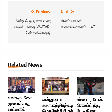
Post
Previous:
Next:
navigation
மீண்டும் ஒரு சாதனை;
சினம் கொள்
வெளியானது ‘AVATAR-
திரைவிமர்சனம் – (4/5)
2’ன் ரிலீஸ் தேதி
Related News
எனக்கு மீசை
என்னுடைய
ஸ்பைடர்-மேன்:
முளைக்காத
கதாபாத்திரத்தை
பிராண்ட் நியூ
நாட்களில்
மெருகேற்றியிருக்கிறார்
டே – திரை