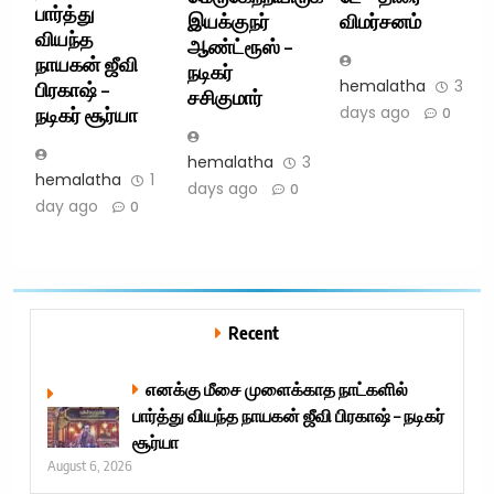
பார்த்து
இயக்குநர்
விமர்சனம்
வியந்த
ஆண்ட்ரூஸ் –
நாயகன் ஜீவி
நடிகர்
hemalatha
3
பிரகாஷ் –
சசிகுமார்
days ago
நடிகர் சூர்யா
0
hemalatha
3
hemalatha
1
days ago
0
day ago
0
Recent
எனக்கு மீசை முளைக்காத நாட்களில்
பார்த்து வியந்த நாயகன் ஜீவி பிரகாஷ் – நடிகர்
சூர்யா
August 6, 2026