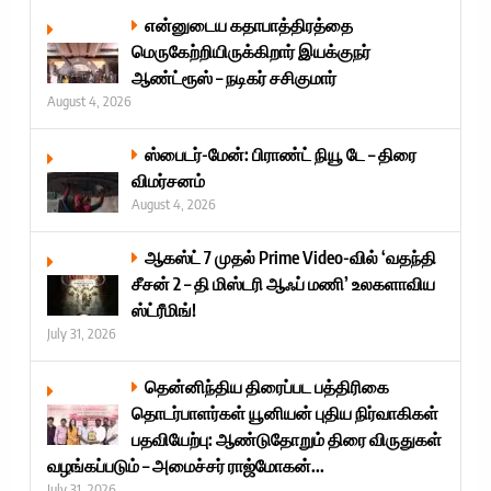
என்னுடைய கதாபாத்திரத்தை
மெருகேற்றியிருக்கிறார் இயக்குநர்
ஆண்ட்ரூஸ் – நடிகர் சசிகுமார்
August 4, 2026
ஸ்பைடர்-மேன்: பிராண்ட் நியூ டே – திரை
விமர்சனம்
August 4, 2026
ஆகஸ்ட் 7 முதல் Prime Video-வில் ‘வதந்தி
சீசன் 2 – தி மிஸ்டரி ஆஃப் மணி’ உலகளாவிய
ஸ்ட்ரீமிங்!
July 31, 2026
தென்னிந்திய திரைப்பட பத்திரிகை
தொடர்பாளர்கள் யூனியன் புதிய நிர்வாகிகள்
பதவியேற்பு: ஆண்டுதோறும் திரை விருதுகள்
வழங்கப்படும் – அமைச்சர் ராஜ்மோகன்...
July 31, 2026