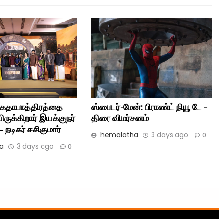
கதாபாத்திரத்தை
ஸ்பைடர்-மேன்: பிராண்ட் நியூ டே –
ிருக்கிறார் இயக்குநர்
திரை விமர்சனம்
 நடிகர் சசிகுமார்
hemalatha
3 days ago
0
a
3 days ago
0