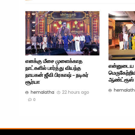
எனக்கு மீசை முளைக்காத
என்னுடைய 
நாட்களில் பார்த்து வியந்த
மெருகேற்றிய
நாயகன் ஜீவி பிரகாஷ் – நடிகர்
ஆண்ட்ரூஸ் –
சூர்யா
hemalath
hemalatha
22 hours ago
0