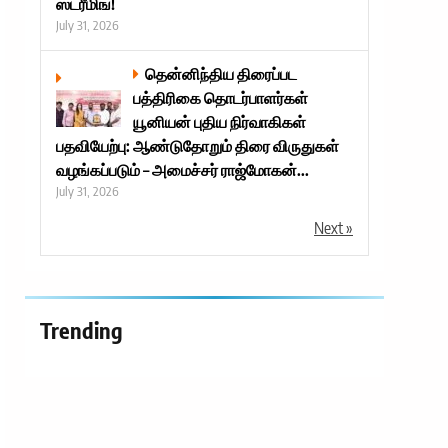
ஸ்ட்ரீமிங்!
July 31, 2026
தென்னிந்திய திரைப்பட
பத்திரிகை தொடர்பாளர்கள்
யூனியன் புதிய நிர்வாகிகள்
பதவியேற்பு: ஆண்டுதோறும் திரை விருதுகள்
வழங்கப்படும் – அமைச்சர் ராஜ்மோகன்...
July 31, 2026
Next »
Trending