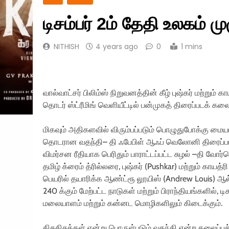
டிசம்பர் 2ம் தேதி உலகம் 
NITHISH
4 years ago
0
1 mins
வால்வாட்சர் பிலிம்ஸ் நிறுவனத்தின் கீழ் புஷ்கர் மற்றும
தொடர் ஸ்ட்ரீமிங் வெளியீட்டில் பன்முகத் திரைப்படக் 
மிகவும் அதிகளவில் விரும்பப்படும் பொழுதுபோக்கு மைய
தொடரான வதந்தி– தி ஃபேபிள் ஆஃப் வெலோனி திரைப்படத
விமர்சன ரீதியாக பெரிதும் பாராட்டப்பட்ட சுழல் –தி வோர
தமிழ் க்ரைம் த்ரில்லரை, புஷ்கர் (Pushkar) மற்றும் காயத
பெயரில் தயாரிக்க ஆண்ட்ரூ லூயிஸ் (Andrew Louis) ஆல்
240 க்கும் மேற்பட்ட நாடுகள் மற்றும் பிராந்தியங்களில், ட
மலையாளம் மற்றும் கன்னட மொழிகளிலும் கிடைக்கும்.
கிசுகிசுக்கள் என்று பொருள்படும் வதந்தி என்ற தலைப