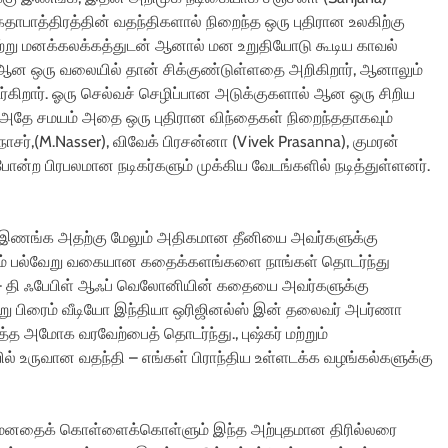
தாபாத்திரத்தின் வதந்திகளால் நிறைந்த ஒரு புதிரான உலகிற்கு
ற்று மனக்கலக்கத்துடன் ஆனால் மன உறுதியோடு கூடிய காவல்
் ஆன ஒரு வலையில் தான் சிக்குண்டுள்ளதை அறிகிறார், ஆனாலும்
ிறார். ஓரு செல்வச் செழிப்பான அடுக்குகளால் ஆன ஒரு சிறிய
தே சமயம் அதை ஒரு புதிரான விந்தைகள் நிறைந்ததாகவும்
 நாசர்,(M.Nasser), விவேக் பிரசன்னா (Vivek Prasanna), குமரன்
) போன்ற பிரபலமான நடிகர்களும் முக்கிய வேடங்களில் நடித்துள்ளனர்.
கு இணங்க அதற்கு மேலும் அதிகமான தீனியை அவர்களுக்கு
றும் பல்வேறு வகையான கதைக்களங்களை நாங்கள் தொடர்ந்து
 – தி ஃபேபிள் ஆஃப் வெலோனியின் கதையை அவர்களுக்கு
்று பிரைம் வீடியோ இந்தியா ஒரிஜினல்ஸ் இன் தலைவர் அபர்ணா
ைத்த அமோக வரவேற்பைத் தொடர்ந்து., புஷ்கர் மற்றும்
ல் உருவான வதந்தி – எங்கள் பிராந்திய உள்ளடக்க வழங்கல்களுக்கு
ு மனதைக் கொள்ளைக்கொள்ளும் இந்த அற்புதமான திரில்லரை