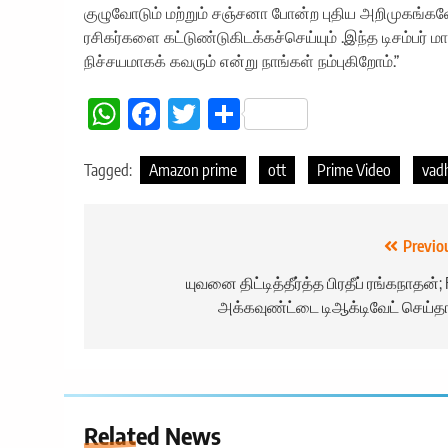
குழுவோடும் மற்றும் சஞ்சனா போன்ற புதிய அறிமுகங்கள
ரசிகர்களை கட்டுண்டுகிடக்கச்செய்யும் .இந்த டிசம்பர் 
நிச்சயமாகக் கவரும் என்று நாங்கள் நம்புகிறோம்.”
WhatsApp
Facebook
Twitter
Share
Tagged:
Amazon prime
ott
Prime Video
vad
Post
Previo
navigation
யுவனை திட்டித்தீர்த்த பிரதீப் ரங்கநாதன்;
அக்கவுண்ட்டை டிஆக்டிவேட் செய்தார
Related News