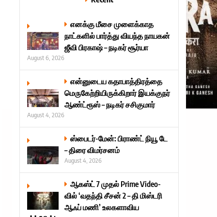
எனக்கு மீசை முளைக்காத
நாட்களில் பார்த்து வியந்த நாயகன்
ஜீவி பிரகாஷ் – நடிகர் சூர்யா
August 6, 2026
என்னுடைய கதாபாத்திரத்தை
மெருகேற்றியிருக்கிறார் இயக்குநர்
ஆண்ட்ரூஸ் – நடிகர் சசிகுமார்
August 4, 2026
ஸ்பைடர்-மேன்: பிராண்ட் நியூ டே
– திரை விமர்சனம்
August 4, 2026
ஆகஸ்ட் 7 முதல் Prime Video-
வில் ‘வதந்தி சீசன் 2 – தி மிஸ்டரி
ஆஃப் மணி’ உலகளாவிய