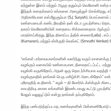
ஏற்றுள்ள இளம் மற்றும் அழகு ததும்பும் வெலோனி என்ற க
இந்தக் கதைக்களம் உங்களை அழைத்துச் செல்கிறது. ச
அதிகாரியான எஸ்.ஜே.சூர்யா (S.J. Suryah), பொய்களால
உண்மையைக் கண்டறிவதில் தன் விடா முயற்சியை தொடர்க
நகரம் வெலோனியின் கதையை சிக்கலானதாக ஆக்கும் அ
மாறசெய்கிறது. இந்த திரைப்படத்தில் லைலா(Laila) , எம்.
(Kumaran), மற்றும் ஸ்மிருதி வெங்கட் (Smruthi Venkat
“எங்கள் பார்வையாளர்களின் வளர்ந்து வரும் ரசனைக்
வழங்கும் வகையில் உண்மையான, நிலைநாட்டப்பட்ட மற்
வழங்கி வருகிறோம், அதன் ஒரு தொடர்ச்சியாக வதந்தி
வழங்குவதில் நாங்கள் பெரு மகிழ்ச்சி அடைகிறோம்” என
புரோஹித் கூறினார். ” சுழல் – தி வோர்டெக்ஸ்க்குக் கிட
காயத்ரியுடனான எங்களின் இரண்டாவது கூட்டு முயற்சியி
மேலும் வலுவூட்டும் என்று நாங்கள் நம்புகிறோம்.
இந்த பண்படுத்தப்படாத, உணர்வுகளின் பின்னணியோட