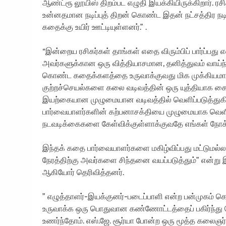
ஆண்ட்ரூ லூயிஸ் திறம்பட எழுதி இயக்கியிருக்கிறார். ர
உன்னதமான நடிப்புத் திறன் கொண்ட இதன் நட்சத்திர நடிகர்
கதைக்கு உயிர் ஊட்டியுள்ளனர்.” .
“இன்றைய ரசிகர்கள் தாங்கள் எதை விரும்பிப் பார்ப்ப
அவர்களுக்கான ஒரு வித்தியாசமான, தனித்துவம் வாய்ந்
கொண்ட கதைக்களத்தை உருவாக்குவது மிக முக்கியமான 
குற்றச்செயல்களை கலை வடிவத்தின் ஒரு யுத்தியாக 
இயற்கையான முழுமையான வடிவத்தில் வெளிப்படுத்துகிற
பார்வையாளர்களின் கற்பனாசக்தியை முழுமையாக வெளி
நடவடிக்கைகளை கேள்விக்குள்ளாக்குவதே எங்கள் நோக்
இந்தக் கதை பார்வையாளர்களை மகிழ்விப்பது மட்டுமல்லாமல
நேரத்திற்கு அவர்களை சிந்தனை வயப்படுத்தும்” என்று இ
ஆகியோர் தெரிவித்தனர்.
” எழுத்தாளர்-இயக்குனர்-படைப்பாளி என்ற பன்முகம் க
உருவாக்க ஒரு பொதுவான கண்ணோட்டத்தைப் பகிர்ந்த
உணர்ந்தோம். எஸ்.ஜே. சூர்யா போன்ற ஒரு மூத்த கலை