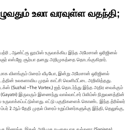
முழுவதும் உலா வரவுள்ள வதந்தி;
் காயத்ரி , ஆண்ட்ரூ லூயிஸ் உருவாக்கிய இந்த அமேசான் ஒரிஜினல்
கலைஞர் எஸ்.ஜே. சூர்யா தனது அறிமுகத்தை தொடங்குகிறார்.
மாக விளங்கும் பிரைம் வீடியோ, இன்று அமேசான் ஒரிஜினல்
்தின் உலகளாவிய முதல் காட்சி வெளியீட்டை அறிவித்தது.
்டெக்ஸ் (Suzhal –The Vortex,) ஐத் தொடர்ந்து இந்த அதிர வைக்கும்
்ரி (Gayatri) இருவரும் இணைந்து வால்வாட்சர் பிலிம்ஸ் நிறுவனத்தின்
 உருவாக்கப்பட்டுள்ளது. எட்டு பகுதிகளைக் கொண்ட இந்த த்ரில்லர்
ிசம்பர் 2 ஆம் தேதி முதல் பிரைம் உறுப்பினர்களுக்கு இந்தி, தெலுங்கு,
்புக்கு இணங்க, இதன் அறிமுக நடிகையாக சஞ்சனா (Sanjana)