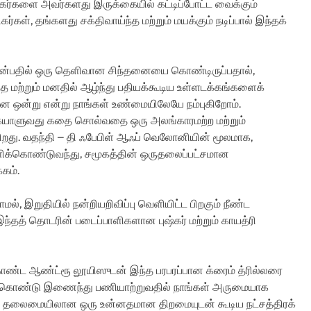
சிகர்களை அவர்களது இருக்கையில் கட்டிப்போட்ட வைக்கும்
கள், தங்களது சக்திவாய்ந்த மற்றும் மயக்கும் நடிப்பால் இந்தக்
து என்பதில் ஒரு தெளிவான சிந்தனையை கொண்டிருப்பதால்,
த மற்றும் மனதில் ஆழ்ந்து பதியக்கூடிய உள்ளடக்கங்களைக்
ஒன்று என்று நாங்கள் உண்மையிலேயே நம்புகிறோம்.
கையாளுவது கதை சொல்வதை ஒரு அலங்காரமற்ற மற்றும்
து. வதந்தி – தி ஃபேபிள் ஆஃப் வெலோனியின் மூலமாக,
க்கொண்டுவந்து, சமூகத்தின் ஒருதலைப்பட்சமான
கம்.
், இறுதியில் நன்றியறிவிப்பு வெளியிட்ட பிறகும் நீண்ட
ந்தத் தொடரின் படைப்பாளிகளான புஷ்கர் மற்றும் காயத்ரி
ொண்ட ஆண்ட்ரூ லூயிஸுடன் இந்த பரபரப்பான க்ரைம் த்ரில்லரை
ு கொண்டு இணைந்து பணியாற்றுவதில் நாங்கள் அருமையாக
ஞர் தலைமையிலான ஒரு உன்னதமான திறமையுடன் கூடிய நட்சத்திரக்