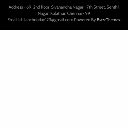
Address - 69, 2nd floor, Sivanandha Nagar, 17th Street, Senthil
Nagar, Kolathur, Chennai - 99
Email Id: ilanchoorian123@gmail.com Powered By
.
BlazeThemes