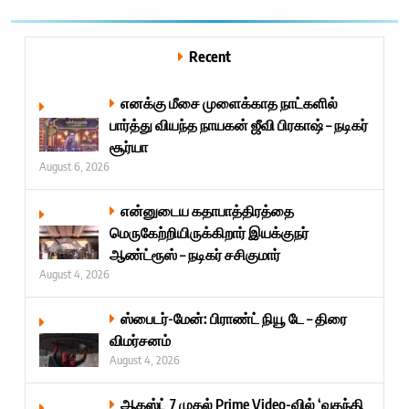
Recent
எனக்கு மீசை முளைக்காத நாட்களில்
பார்த்து வியந்த நாயகன் ஜீவி பிரகாஷ் – நடிகர்
சூர்யா
August 6, 2026
என்னுடைய கதாபாத்திரத்தை
மெருகேற்றியிருக்கிறார் இயக்குநர்
ஆண்ட்ரூஸ் – நடிகர் சசிகுமார்
August 4, 2026
ஸ்பைடர்-மேன்: பிராண்ட் நியூ டே – திரை
விமர்சனம்
August 4, 2026
ஆகஸ்ட் 7 முதல் Prime Video-வில் ‘வதந்தி