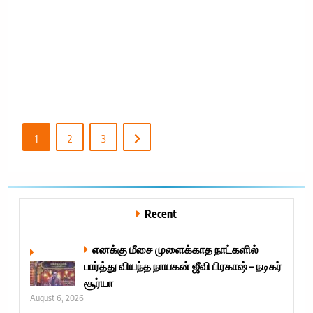
R
1
2
3
Recent
எனக்கு மீசை முளைக்காத நாட்களில்
பார்த்து வியந்த நாயகன் ஜீவி பிரகாஷ் – நடிகர்
சூர்யா
August 6, 2026