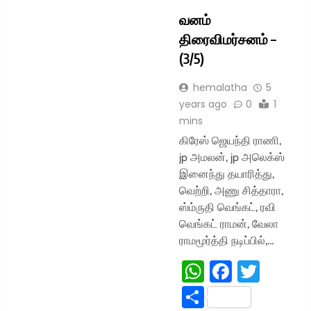
வனம்
திரைவிமர்சனம் –
(3/5)
hemalatha
5
years ago
0
1
mins
கிரேஸ் ஜெயந்தி ராணி,
jp அமலன், jp அலெக்ஸ்
இனைந்து தயாரித்து,
வெற்றி, அணு சித்தாரா,
ஸ்ம்ருதி வெங்கட், ரவி
வெங்கட் ராமன், வேலா
ராமமூர்த்தி நடிப்பில்,…
WhatsApp
Faceboo
Twitt
Share