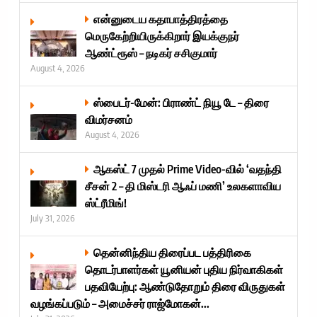
என்னுடைய கதாபாத்திரத்தை
மெருகேற்றியிருக்கிறார் இயக்குநர்
ஆண்ட்ரூஸ் – நடிகர் சசிகுமார்
August 4, 2026
ஸ்பைடர்-மேன்: பிராண்ட் நியூ டே – திரை
விமர்சனம்
August 4, 2026
ஆகஸ்ட் 7 முதல் Prime Video-வில் ‘வதந்தி
சீசன் 2 – தி மிஸ்டரி ஆஃப் மணி’ உலகளாவிய
ஸ்ட்ரீமிங்!
July 31, 2026
தென்னிந்திய திரைப்பட பத்திரிகை
தொடர்பாளர்கள் யூனியன் புதிய நிர்வாகிகள்
பதவியேற்பு: ஆண்டுதோறும் திரை விருதுகள்
வழங்கப்படும் – அமைச்சர் ராஜ்மோகன்...