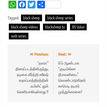
WhatsApp
Facebook
Twitter
Share
Tagged:
black sheep
black sheep series
black sheep videos
blacksheep tv
BS Value
web series
Post
Previous:
Next:
navigation
“தசரா”
6’ம் ஆண்டாக
திரைப்படத்திலிருந்து,
“குடியில்லா
நடிகை கீர்த்தி சுரேஷ்
தீபாவளியை”
கதாப்பாத்திரத்தின்
கொண்டாடுகிறார்
ஃபர்ஸ்ட் லுக்
காமெடி நடிகர்
வெளியாகியுள்ளது !!
முத்துக்காளை!