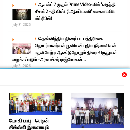
ஆகஸ்ட் 7 முதல் Prime Video-வில் ‘வதந்தி
சீசன் 2 – தி மிஸ்டரி ஆஃப் மணி’ உலகளாவிய
ஸ்ட்ரீமிங்!
July 31, 2026
தென்னிந்திய திரைப்பட பத்திரிகை
தொடர்பாளர்கள் யூனியன் புதிய நிர்வாகிகள்
பதவியேற்பு: ஆண்டுதோறும் திரை விருதுகள்
வழங்கப்படும் – அமைச்சர் ராஜ்மோகன்...
July 31, 2026
Next »
Trending
யோகி பாபு – ரெடின்
கிங்ஸ்லி இணையும்