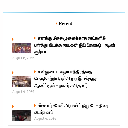
Recent
எனக்கு மீசை முளைக்காத நாட்களில்
பார்த்து வியந்த நாயகன் ஜீவி பிரகாஷ் – நடிகர்
சூர்யா
August 6, 2026
என்னுடைய கதாபாத்திரத்தை
மெருகேற்றியிருக்கிறார் இயக்குநர்
ஆண்ட்ரூஸ் – நடிகர் சசிகுமார்
August 4, 2026
ஸ்பைடர்-மேன்: பிராண்ட் நியூ டே – திரை
விமர்சனம்
August 4, 2026