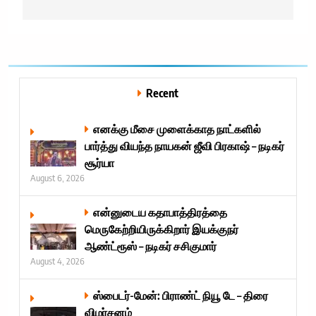
Recent
எனக்கு மீசை முளைக்காத நாட்களில்
பார்த்து வியந்த நாயகன் ஜீவி பிரகாஷ் – நடிகர்
சூர்யா
August 6, 2026
என்னுடைய கதாபாத்திரத்தை
மெருகேற்றியிருக்கிறார் இயக்குநர்
ஆண்ட்ரூஸ் – நடிகர் சசிகுமார்
August 4, 2026
ஸ்பைடர்-மேன்: பிராண்ட் நியூ டே – திரை
விமர்சனம்