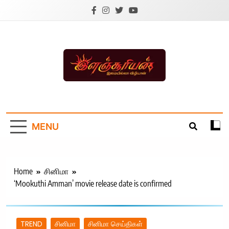
Skip
to
content
Ilanchoorian.com –
Tamil News |
MENU
Health | Tamil
Cinema |
Technology |
Home
சினிமா
‘Mookuthi Amman’ movie release date is confirmed
Sports News
TREND
சினிமா
சினிமா செய்திகள்