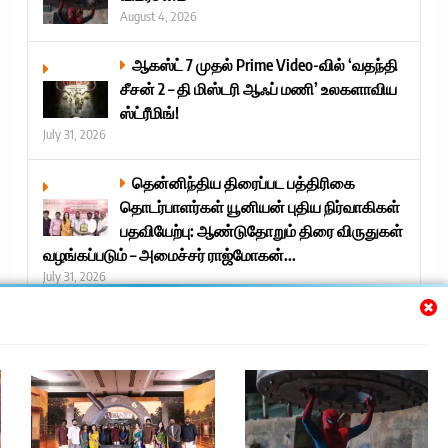
August 4, 2026
ஆகஸ்ட் 7 முதல் Prime Video-வில் ‘வதந்தி
சீசன் 2 – தி மிஸ்டரி ஆஃப் மணி’ உலகளாவிய
ஸ்ட்ரீமிங்!
July 31, 2026
தென்னிந்திய திரைப்பட பத்திரிகை
தொடர்பாளர்கள் யூனியன் புதிய நிர்வாகிகள்
பதவியேற்பு: ஆண்டுதோறும் திரை விருதுகள்
வழங்கப்படும் – அமைச்சர் ராஜ்மோகன்...
July 31, 2026
Next »
Trending