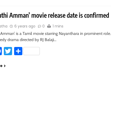
thi Amman’ movie release date is confirmed
atha
6 years ago
0
1 mins
 Amman’ is a Tamil movie starring Nayanthara in prominent role.
medy drama directed by RJ Balaji…
hatsApp
Facebook
Twitter
Share
re