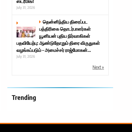
ஸ்ட்ரீமிங்!
July 31, 2026
தென்னிந்திய திரைப்பட
பத்திரிகை தொடர்பாளர்கள்
யூனியன் புதிய நிர்வாகிகள்
பதவியேற்பு: ஆண்டுதோறும் திரை விருதுகள்
வழங்கப்படும் – அமைச்சர் ராஜ்மோகன்...
July 31, 2026
Next »
Trending