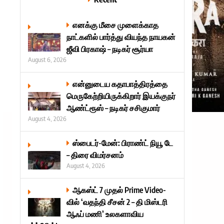
எனக்கு மீசை முளைக்காத
நாட்களில் பார்த்து வியந்த நாயகன்
ஜீவி பிரகாஷ் – நடிகர் சூர்யா
August 6, 2026
என்னுடைய கதாபாத்திரத்தை
மெருகேற்றியிருக்கிறார் இயக்குநர்
ஆண்ட்ரூஸ் – நடிகர் சசிகுமார்
August 4, 2026
ஸ்பைடர்-மேன்: பிராண்ட் நியூ டே
– திரை விமர்சனம்
August 4, 2026
ஆகஸ்ட் 7 முதல் Prime Video-
வில் ‘வதந்தி சீசன் 2 – தி மிஸ்டரி
ஆஃப் மணி’ உலகளாவிய