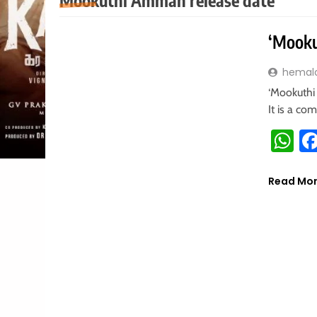
Mookuthi Amman release date
TREND
சினிமா
சினிமா செய்திகள்
‘Mooku
hemal
‘Mookuthi
It is a co
W
Read Mo