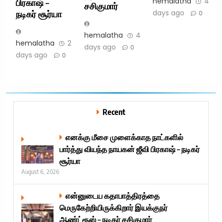
hemalatha
4
பிரகாஷ் –
சசிகுமார்
days ago
நடிகர் சூர்யா
0
hemalatha
4
hemalatha
2
days ago
0
days ago
0
Recent
எனக்கு மீசை முளைக்காத நாட்களில்
பார்த்து வியந்த நாயகன் ஜீவி பிரகாஷ் – நடிகர்
சூர்யா
August 6, 2026
என்னுடைய கதாபாத்திரத்தை
மெருகேற்றியிருக்கிறார் இயக்குநர்
ஆண்ட்ரூஸ் – நடிகர் சசிகுமார்