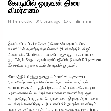
கோடியில் ஒருவன் திரை
விமர்சனம்
hemalatha
5 years ago
0
1 mins
இன்பினிட்டி பிலிம் வேண்டுரெஸ், செந்தூர் பிலிம்ஸ்
தயாரிப்பில் ஆனந்த கிருஷ்ணன் இயக்கத்தில், விஜய்
ஆண்டனி, ஆத்மீகா, ராமசந்திர ராஜு, சூப்பர் சுப்புராயன்
நடிப்பில், N.S.உதய குமார் ஒளிப்பதிவில், நிவாஸ் K பிரசன்னா
இசையில் உருவான படம் கோடியில் ஒருவன்.
கிராமத்தில் பிறந்து தனது அம்மாவின் ஆசையை
நிறைவேற்றுவதற்கு சென்னைக்கு படிக்க வரும் நம்
கதாநாயகன், அப்பகுதியிலுள்ள அரசியல்வாதிகளாலும்
ரௌடிகளாலும் பல பிரச்சணைகளை சமாளித்து, ஒரு
கட்டத்திற்கு பிறகு தன பொறுமையை இழந்து அவர்களை
அடக்கும் அளவிற்கு பெரிய பதவியில் இருக்க வேண்டும்
என எண்ணி தனது அரசியல் பயணத்தை துவங்குகிறார்,