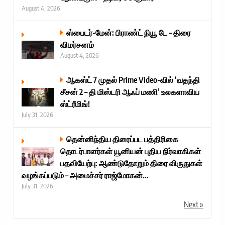
August 4, 2026
ஸ்பைடர்-மேன்: பிராண்ட் நியூ டே – திரை
விமர்சனம்
August 4, 2026
ஆகஸ்ட் 7 முதல் Prime Video-வில் ‘வதந்தி
சீசன் 2 – தி மிஸ்டரி ஆஃப் மணி’ உலகளாவிய
ஸ்ட்ரீமிங்!
July 31, 2026
தென்னிந்திய திரைப்பட பத்திரிகை
தொடர்பாளர்கள் யூனியன் புதிய நிர்வாகிகள்
பதவியேற்பு: ஆண்டுதோறும் திரை விருதுகள்
வழங்கப்படும் – அமைச்சர் ராஜ்மோகன்...
July 31, 2026
Next »