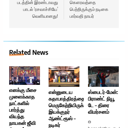
படத்தின் இரண்டாவது
கௌரவத்தை
பாடல் ‘ரசவாச்சியே’
பெற்றிருக்கும் நடிகை
வெளியானது!
பார்வதி நாயர்
Related News
எனக்கு மீசை
என்னுடைய
ஸ்பைடர்-மேன்:
முளைக்காத
கதாபாத்திரத்தை
பிராண்ட் நியூ
நாட்களில்
மெருகேற்றியிருக்கிறார்
டே – திரை
பார்த்து
இயக்குநர்
விமர்சனம்
வியந்த
ஆண்ட்ரூஸ் –
நாயகன் ஜீவி
நடிகர்