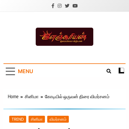
Skip
to
content
Ilanchoorian.com –
Tamil News |
MENU
Health | Tamil
Cinema |
Technology |
Home
சினிமா
கோடியில் ஒருவன் திரை விமர்சனம்
Sports News
TREND
சினிமா
விமர்சனம்