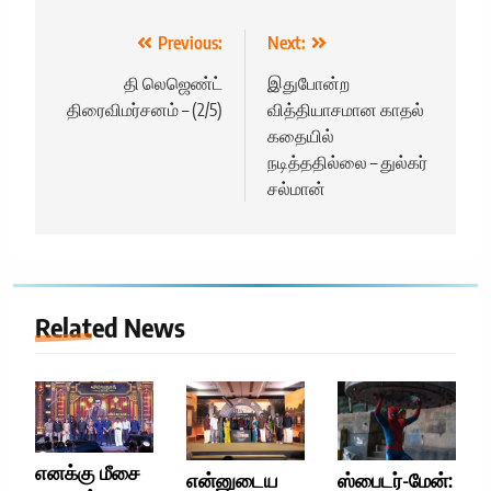
Post
Previous:
Next:
navigation
தி லெஜெண்ட்
இதுபோன்ற
திரைவிமர்சனம் – (2/5)
வித்தியாசமான காதல்
கதையில்
நடித்ததில்லை – துல்கர்
சல்மான்
Related News
எனக்கு மீசை
என்னுடைய
ஸ்பைடர்-மேன்: