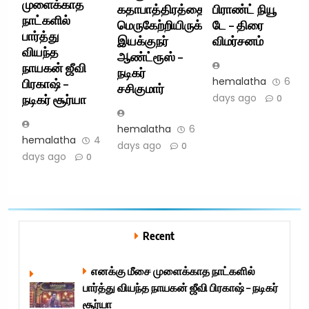
முளைக்காத
கதாபாத்திரத்தை
பிராண்ட் நியூ
நாட்களில்
மெருகேற்றியிருக்கிறார்
டே – திரை
பார்த்து
இயக்குநர்
விமர்சனம்
வியந்த
ஆண்ட்ரூஸ் –
நாயகன் ஜீவி
நடிகர்
hemalatha
6
பிரகாஷ் –
சசிகுமார்
days ago
நடிகர் சூர்யா
0
hemalatha
6
hemalatha
4
days ago
0
days ago
0
Recent
எனக்கு மீசை முளைக்காத நாட்களில்
பார்த்து வியந்த நாயகன் ஜீவி பிரகாஷ் – நடிகர்
சூர்யா