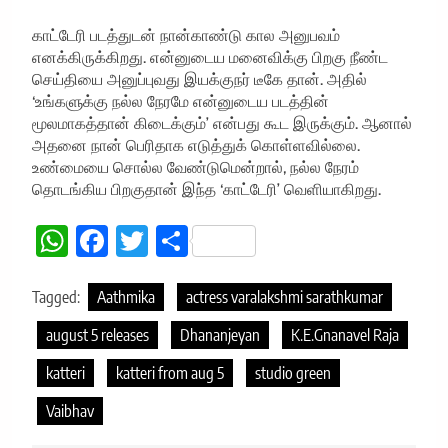
காட்டேரி படத்துடன் நான்காண்டு கால அனுபவம்
எனக்கிருக்கிறது. என்னுடைய மனைவிக்கு பிறகு நீண்ட
செய்தியை அனுப்புவது இயக்குநர் டீகே தான். அதில்
‘உங்களுக்கு நல்ல நேரமே என்னுடைய படத்தின்
மூலமாகத்தான் கிடைக்கும்’ என்பது கூட இருக்கும். ஆனால்
அதனை நான் பெரிதாக எடுத்துக் கொள்ளவில்லை.
உண்மையை சொல்ல வேண்டுமென்றால், நல்ல நேரம்
தொடங்கிய பிறகுதான் இந்த ‘காட்டேரி’ வெளியாகிறது.
WhatsApp
Facebook
Twitter
Share
Tagged:
Aathmika
actress varalakshmi sarathkumar
august 5 releases
Dhananjeyan
K.E.Gnanavel Raja
katteri
katteri from aug 5
studio green
Vaibhav