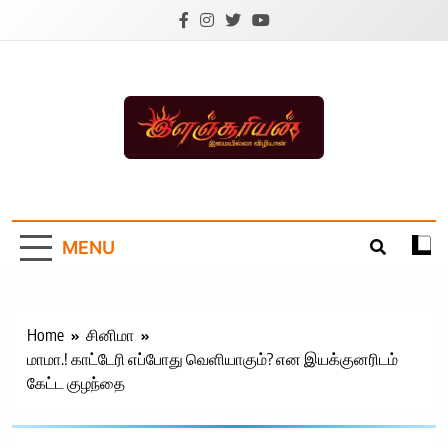
Skip
to
content
Ilanchoorian.com –
Tamil News |
MENU
Health | Tamil
Cinema |
Technology |
Home
சினிமா
மாமா.! காட்டேரி எப்போது வெளியாகும்? என இயக்குனரிடம்
Sports News
கேட்ட குழந்தை