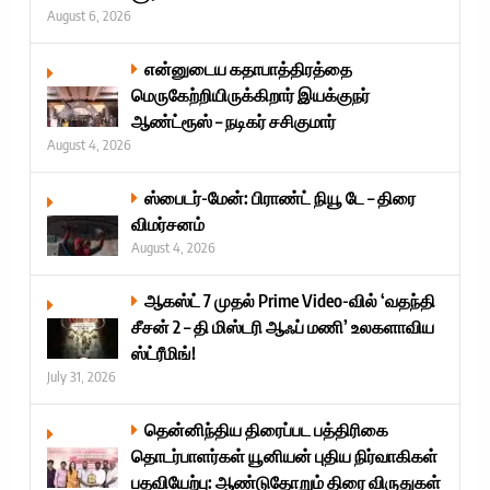
August 6, 2026
என்னுடைய கதாபாத்திரத்தை
மெருகேற்றியிருக்கிறார் இயக்குநர்
ஆண்ட்ரூஸ் – நடிகர் சசிகுமார்
August 4, 2026
ஸ்பைடர்-மேன்: பிராண்ட் நியூ டே – திரை
விமர்சனம்
August 4, 2026
ஆகஸ்ட் 7 முதல் Prime Video-வில் ‘வதந்தி
சீசன் 2 – தி மிஸ்டரி ஆஃப் மணி’ உலகளாவிய
ஸ்ட்ரீமிங்!
July 31, 2026
தென்னிந்திய திரைப்பட பத்திரிகை
தொடர்பாளர்கள் யூனியன் புதிய நிர்வாகிகள்
பதவியேற்பு: ஆண்டுதோறும் திரை விருதுகள்