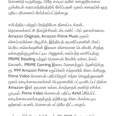
கொண்டு வருகிறது, அதே சமயம் நவீன் கஸ்தூரியாவை
முக்கியக் கதாபாத்திரத்தில் சேர்ப்பதன் மூலம் கதையில் ஒரு
புதிய பரிமாணம் சேர்க்கப்பட்டுள்ளது
சமீபத்திய மற்றும் பிரத்தியேக திரைப்படங்கள்,
தொலைக்காட்சி நிகழ்ச்சிகள், ஸ்டாண்ட்-அப் நகைச்சுவை,
Amazon Originals, Amazon Prime Music மூலம்
விளம்பரமில்லா மியூசிக், இந்தியத் தயாரிப்புகளின் மிகப்
பெரிய கலெக்‌ஷனின் இலவச விரைவான டெலிவரி, சிறந்த
டீல்களுக்குமுன்கூட்டிய அணுகல், வரம்பற்ற வாசிப்புக்கு
PRIME Reading மற்றும் மொபைல் கேமிங் உள்ளடக்கம்
கொண்ட PRIME Gaming இவை அனைத்தும் ஆண்டுக்கு
ரூ. 999 Amazon Prime உறுப்பினர் சந்தாவில் கிடைக்கிறது.
Prime Video மொபைல் பதிப்பிற்குச் சந்தா செலுத்துவதன்
மூலம் வாடிக்கையாளர்கள் பெருமளவில் பட்டியலிடப்பட்டுள்ள
Amazon-இன் தரமான உள்ளடக்கத்தைக் கண்டு ரசிக்க
முடியும். Prime Video மொபைல் பதிப்பு Airtel ப்ரீபெய்ட்
வாடிக்கையாளர்களுக்குத் தற்போது கிடைக்கக்கூடிய
ஒற்றைப் பயனர், மொபைல் மட்டுமே திட்டமாகும்.