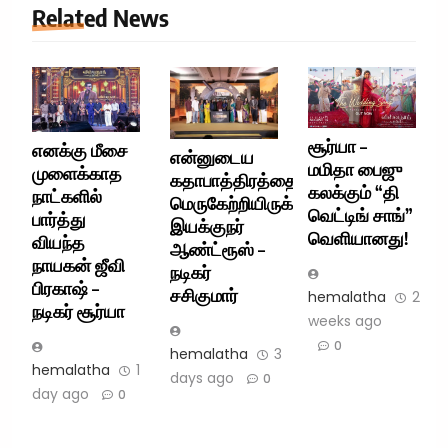
Related News
சூர்யா –
எனக்கு மீசை
என்னுடைய
மமிதா பைஜு
முளைக்காத
கதாபாத்திரத்தை
கலக்கும் “தி
நாட்களில்
மெருகேற்றியிருக்கிறார்
வெட்டிங் சாங்”
பார்த்து
இயக்குநர்
வெளியானது!
வியந்த
ஆண்ட்ரூஸ் –
நாயகன் ஜீவி
நடிகர்
பிரகாஷ் –
சசிகுமார்
hemalatha
2
நடிகர் சூர்யா
weeks ago
0
hemalatha
3
hemalatha
1
days ago
0
day ago
0