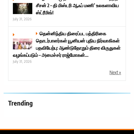
சீசன் 2 – தி மிஸ்டரி ஆஃப் மணி’ உலகளாவிய
ஸ்ட்ரீமிங்!
July 31, 2026
தென்னிந்திய திரைப்பட பத்திரிகை
தொடர்பாளர்கள் யூனியன் புதிய நிர்வாகிகள்
பதவியேற்பு: ஆண்டுதோறும் திரை விருதுகள்
வழங்கப்படும் – அமைச்சர் ராஜ்மோகன்...
July 31, 2026
Next »
Trending