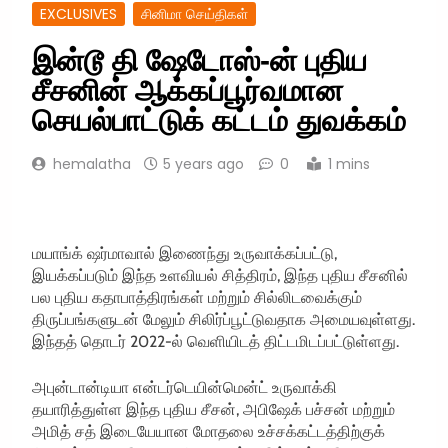
EXCLUSIVES
சினிமா செய்திகள்
இன்டூ தி ஷேடோஸ்-ன் புதிய
சீசனின் ஆக்கப்பூர்வமான
செயல்பாட்டுக் கட்டம் துவக்கம்
hemalatha
5 years ago
0
1 mins
மயாங்க் ஷர்மாவால் இணைந்து உருவாக்கப்பட்டு,
இயக்கப்படும் இந்த உளவியல் சித்திரம், இந்த புதிய சீசனில்
பல புதிய கதாபாத்திரங்கள் மற்றும் சில்லிடவைக்கும்
திருப்பங்களுடன் மேலும் சிலிர்ப்பூட்டுவதாக அமையவுள்ளது.
இந்தத் தொடர் 2022-ல் வெளியிடத் திட்டமிடப்பட்டுள்ளது.
அபுன்டான்டியா என்டர்டெயின்மென்ட் உருவாக்கி
தயாரித்துள்ள இந்த புதிய சீசன், அபிஷேக் பச்சன் மற்றும்
அமித் சத் இடையேயான மோதலை உச்சக்கட்டத்திற்குக்