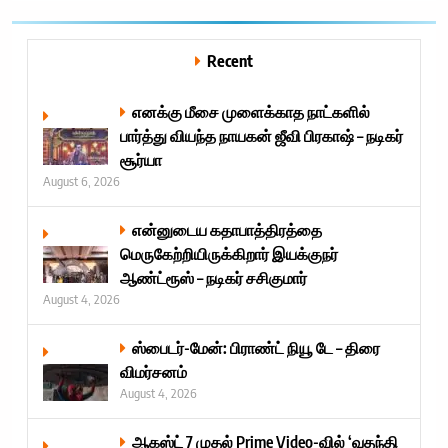
Recent
எனக்கு மீசை முளைக்காத நாட்களில்
பார்த்து வியந்த நாயகன் ஜீவி பிரகாஷ் – நடிகர்
சூர்யா
August 6, 2026
என்னுடைய கதாபாத்திரத்தை
மெருகேற்றியிருக்கிறார் இயக்குநர்
ஆண்ட்ரூஸ் – நடிகர் சசிகுமார்
August 4, 2026
ஸ்பைடர்-மேன்: பிராண்ட் நியூ டே – திரை
விமர்சனம்
August 4, 2026
ஆகஸ்ட் 7 முதல் Prime Video-வில் ‘வதந்தி