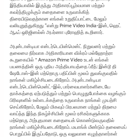
இந்தியாவில் இருந்து அதிகாரப்பூர்வமான மற்றும்
கவர்ந்திழுக்கும் கதைகளை உருவாக்கித்
திரையிடுவதற்கான எங்கள் உறுதிப்பாட்டை மேலும்
வலியுறுத்துகிறது ”என்று Prime Video India-இன், ஹெட்
ஆஃப் ஒரிஜினல்ஸ் அபர்ணா புரோஹித் கூறினார்.
அபுன்டான்டியா என்டர்டெயின்மென்ட் நிறுவனர் மற்றும்
தலைமை நிர்வாக அதிகாரியான விக்ரம் மல்ஹோத்ரா
கூறுகையில் “ Amazon Prime Video உடன் எங்கள்
பயணத்தின் ஒரு புதிய அத்தியாயத்தை ப்ரீத்: இன்டூ தி
ஷேடோஸ்-இன் மற்றொரு பதிப்பின் மூலம் துவங்குவதில்
நாங்கள் மகிழ்ச்சியடைகிறோம். அபுன்டான்டியா
என்டர்டெயின்மென்ட்-இல், பார்வையாளர்களிடையே
தாக்கத்தை ஏற்படுத்தும் மற்றும் பொழுதுபோக்கை வழங்கும்
பிரிவுகளில் உள்ளடக்கத்தை உருவாக்க நாங்கள் முயற்சி
செய்கிறோம், மேலும் மிகவும் பிரபலமான மற்றும் திறமை
வாய்ந்த இந்த நிகழ்ச்சியின் மூலம் ரசிகர்களுக்காக
மற்றொரு அற்புதமான கதையைக் கொண்டுவருவதில்
நாங்கள் மகிழ்ச்சியடைகிறோம். மயாங்க் மீண்டும் தலைமைப்
பொறுப்பில் இருப்பதோடு, ஒரு வலுவான எழுத்தாளர்கள்