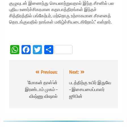
குழுவுடன் இணைந்து செயலாற்றுவதால் இந்த சீசனில் பல
புதிய உணர்ச்சிகரமான கதாபாத்திரங்கள் இந்தச்
சித்திரத்தில் பங்கேற்பர், மற்றொரு உற்சாகமான சீசனைத்
தொடங்குவதில் நாங்கள் மகிழ்ச்சியடைகிறோம்.” என்றார்.
WhatsApp
Facebook
Twitter
Share
Post
Previous:
Next:
navigation
‘மோகன் தாஸ்’ன்
படத்திற்கு உயிர் இதுவே
இரண்டாம் முகம் –
– இசையமைப்பாளர்
விஷ்ணு விஷால்
ஜூபின்