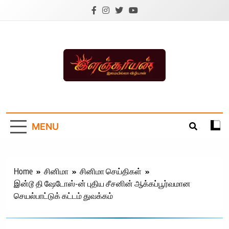
Skip
to
content
Ilanchoorian.com –
Tamil News |
MENU
Health | Tamil
Cinema |
Technology |
Home
சினிமா
சினிமா செய்திகள்
இன்டூ தி ஷேடோஸ்-ன் புதிய சீசனின் ஆக்கப்பூர்வமான
Sports News
செயல்பாட்டுக் கட்டம் துவக்கம்