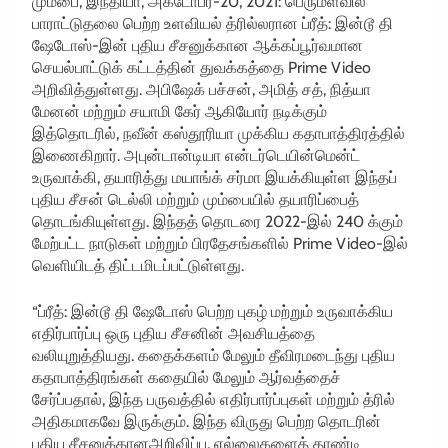
மும்பை, இந்தியா, அக்டோபர்-20, 2021: பெருமளவில்
பாராட்டுதலை பெற்ற உளவியல் த்ரில்லரான ப்ரீத்: இன்டூ தி
ஷேடோஸ்-இன் புதிய சீசனுக்கான ஆக்கப்பூர்வமான
செயல்பாட்டுக் கட்டத்தின் துவக்கத்தை Prime Video
அறிவித்துள்ளது. அபிஷேக் பச்சன், அமித் சத், நித்யா
மேனன் மற்றும் சயாமி கேர் ஆகியோர் நடிக்கும்
இத்தொடரில், நவீன் கஸ்தூரியா முக்கிய கதாபாத்திரத்தில்
இணைகிறார். அபுன்டான்டியா என்டர்டெயின்மென்ட்
உருவாக்கி, தயாரித்து மயாங்க் சர்மா இயக்கியுள்ள இந்தப்
புதிய சீசன் டெல்லி மற்றும் மும்பையில் தயாரிப்பைத்
தொடங்கியுள்ளது. இந்தத் தொடரை 2022-இல் 240 க்கும்
மேற்பட்ட நாடுகள் மற்றும் பிரதேசங்களில் Prime Video-இல்
வெளியிடத் திட்டமிடப்பட்டுள்ளது.
“ப்ரீத்: இன்டூ தி ஷேடோஸ் பெற்ற புகழ் மற்றும் உருவாக்கிய
எதிர்பார்ப்பு ஒரு புதிய சீசனின் அவசியத்தை
வலியுறுத்தியது. கதைக்களம் மேலும் தீவிரமடைந்து புதிய
கதாபாத்திரங்கள் கதையில் மேலும் ஆர்வத்தைச்
சேர்ப்பதால், இந்த பருவத்தில் எதிர்பார்ப்புகள் மற்றும் த்ரில்
அதிகமாகவே இருக்கும். இந்த விருது பெற்ற தொடரின்
புதிய சீசனுக்கானஅறிவிப்பு, எல்லைகளைத் தாண்டி