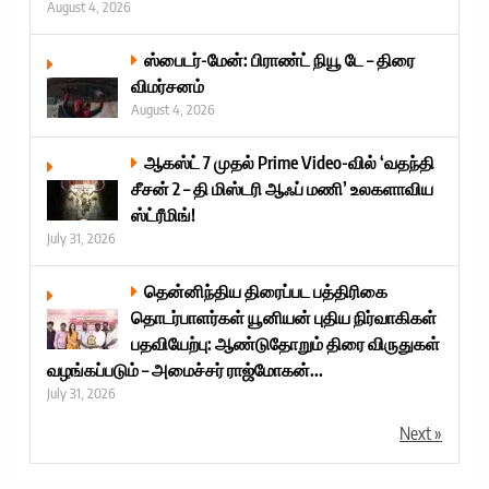
August 4, 2026
ஸ்பைடர்-மேன்: பிராண்ட் நியூ டே – திரை
விமர்சனம்
August 4, 2026
ஆகஸ்ட் 7 முதல் Prime Video-வில் ‘வதந்தி
சீசன் 2 – தி மிஸ்டரி ஆஃப் மணி’ உலகளாவிய
ஸ்ட்ரீமிங்!
July 31, 2026
தென்னிந்திய திரைப்பட பத்திரிகை
தொடர்பாளர்கள் யூனியன் புதிய நிர்வாகிகள்
பதவியேற்பு: ஆண்டுதோறும் திரை விருதுகள்
வழங்கப்படும் – அமைச்சர் ராஜ்மோகன்...
July 31, 2026
Next »