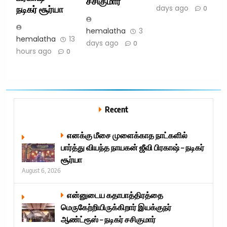
சசிகுமார்
days ago
நடிகர் சூர்யா
0
hemalatha
3
hemalatha
13
days ago
0
hours ago
0
Recent
எனக்கு மீசை முளைக்காத நாட்களில்
பார்த்து வியந்த நாயகன் ஜீவி பிரகாஷ் – நடிகர்
சூர்யா
August 6, 2026
என்னுடைய கதாபாத்திரத்தை
மெருகேற்றியிருக்கிறார் இயக்குநர்
ஆண்ட்ரூஸ் – நடிகர் சசிகுமார்