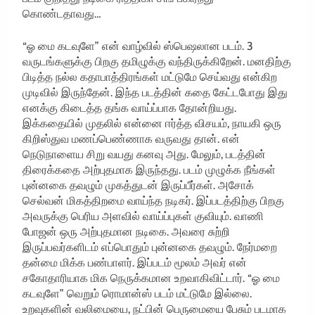
கொண்டதாவது…
“ஓ மை கடவுளே” என் வாழ்வில் ஸ்பெஷலான படம். 3
வருடங்களுக்கு பிறகு தமிழுக்கு வந்திருக்கிறேன். மனதிற்கு
பிடித்த நல்ல கதாபாத்திரங்கள் மட்டுமே செய்வது என்கிற
முடிவில் இருந்தேன். இந்த படத்தின் கதை கேட்டபோது இது
எனக்கு கிடைத்த தங்க வாய்ப்பாக தோன்றியது.
இக்கதையில் முதலில் என்னை ஈர்த்த விசயம், நாயகி ஒரு
கிறிஸ்துவ மணப்பெண்ணாக வருவது தான். என்
நெடுநாளைய சிறு வயது கனவு அது. மேலும், படத்தின்
திரைக்கதை அற்புதமாக இருந்தது. படம் முழுக்க நீங்கள்
புன்னகை தவழும் முகத்துடன் இருப்பீர்கள். அசோக்
செல்வன் மிகத்திறமை வாய்ந்த நடிகர். இப்படத்திற்கு பிறகு
அவருக்கு பெரிய அளவில் வாய்ப்புகள் குவியும். வாணி
போஜன் ஒரு அற்புதமான நடிகை. அவரை சுற்றி
இருப்பவர்களிடம் எப்பொதும் புன்னகை தவழும். நேர்மறை
தன்மை மிக்க பண்பாளர். இப்படம் மூலம் அவர் என்
சகோதாரியாக மிக நெருக்கமான உறவாகிவிட்டார். “ஓ மை
கடவுளே” வெறும் ரொமான்ஸ் படம் மட்டுமே இல்லை.
உறவுகளின் வலிமையை, நட்பின் பெருமையை பேசும் படமாக