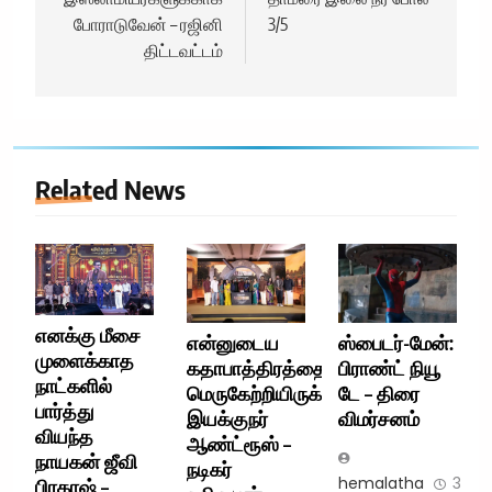
போராடுவேன் – ரஜினி
3/5
திட்டவட்டம்
Related News
எனக்கு மீசை
என்னுடைய
ஸ்பைடர்-மேன்:
முளைக்காத
கதாபாத்திரத்தை
பிராண்ட் நியூ
நாட்களில்
மெருகேற்றியிருக்கிறார்
டே – திரை
பார்த்து
இயக்குநர்
விமர்சனம்
வியந்த
ஆண்ட்ரூஸ் –
நாயகன் ஜீவி
நடிகர்
hemalatha
3
பிரகாஷ் –