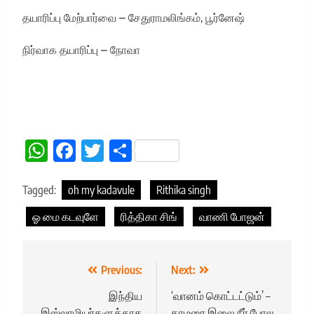
தயாரிப்பு மேற்பார்வை – சேதுராமலிங்கம், பூர்னேஷ்
நிர்வாக தயாரிப்பு – நோவா
WhatsApp
Facebook
Twitter
Share
Tagged:
oh my kadavule
Rithika singh
ஓ மை கடவுளே
ரித்திகா சிங்
வாணி போஜன்
Post
Previous:
Next:
navigation
இந்திய
‘வானம் கொட்டட்டும்’ –
இஸ்லாமியர்களுக்காக
தாமரை இலை நீர் போல