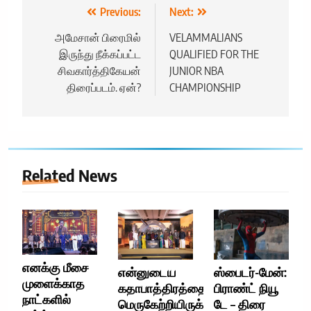
Post
Previous:
Next:
navigation
அமேசான் பிரைமில்
VELAMMALIANS
இருந்து நீக்கப்பட்ட
QUALIFIED FOR THE
சிவகார்த்திகேயன்
JUNIOR NBA
திரைப்படம். ஏன்?
CHAMPIONSHIP
Related News
எனக்கு மீசை
என்னுடைய
ஸ்பைடர்-மேன்:
முளைக்காத
கதாபாத்திரத்தை
பிராண்ட் நியூ
நாட்களில்
மெருகேற்றியிருக்கிறார்
டே – திரை