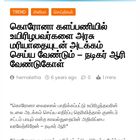
TREND
சினிமா
செய்திகள்
கொரோனா களப்பணியில்
உயிரிழபவர்களை அரசு
மரியாதையுடன் அடக்கம்
செய்ய வேண்டும் – நடிகர் ஆரி
வேண்டுகோள்
hemalatha
6 years ago
0
1 mins
*கொரோனா வைரஸால் பாதிக்கப்பட்டு உயிரிழந்தவரின்
உடலை அடக்கம் செய்ய எதிர்ப்பு தெரிவித்தால் குண்டர்
சட்டம் பாயும் என்ற காவல்துறையின் அறிவிப்பை
வரவேற்கிறேன் – நடிகர் ஆரி*