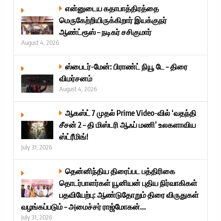
என்னுடைய கதாபாத்திரத்தை
மெருகேற்றியிருக்கிறார் இயக்குநர்
ஆண்ட்ரூஸ் – நடிகர் சசிகுமார்
August 4, 2026
ஸ்பைடர்-மேன்: பிராண்ட் நியூ டே – திரை
விமர்சனம்
August 4, 2026
ஆகஸ்ட் 7 முதல் Prime Video-வில் ‘வதந்தி
சீசன் 2 – தி மிஸ்டரி ஆஃப் மணி’ உலகளாவிய
ஸ்ட்ரீமிங்!
July 31, 2026
தென்னிந்திய திரைப்பட பத்திரிகை
தொடர்பாளர்கள் யூனியன் புதிய நிர்வாகிகள்
பதவியேற்பு: ஆண்டுதோறும் திரை விருதுகள்
வழங்கப்படும் – அமைச்சர் ராஜ்மோகன்...
July 31, 2026