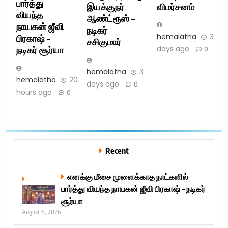
பார்த்து
இயக்குநர்
விமர்சனம்
வியந்த
ஆண்ட்ரூஸ் –
நாயகன் ஜீவி
நடிகர்
hemalatha
3
பிரகாஷ் –
சசிகுமார்
days ago
நடிகர் சூர்யா
0
hemalatha
3
hemalatha
20
days ago
0
hours ago
0
Recent
எனக்கு மீசை முளைக்காத நாட்களில்
பார்த்து வியந்த நாயகன் ஜீவி பிரகாஷ் – நடிகர்
சூர்யா
August 6, 2026