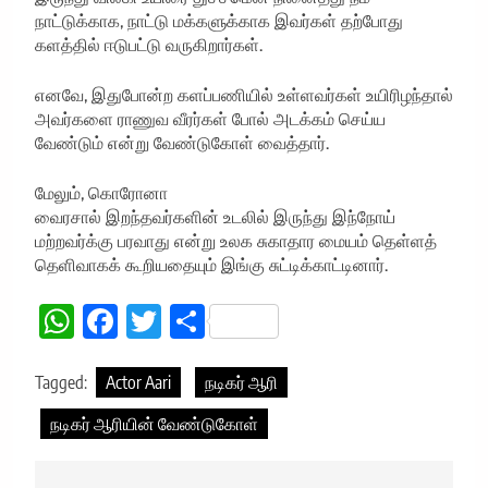
நாட்டுக்காக, நாட்டு மக்களுக்காக இவர்கள் தற்போது
களத்தில் ஈடுபட்டு வருகிறார்கள்.
எனவே, இதுபோன்ற களப்பணியில் உள்ளவர்கள் உயிரிழந்தால்
அவர்களை ராணுவ வீரர்கள் போல் அடக்கம் செய்ய
வேண்டும் என்று வேண்டுகோள் வைத்தார்.
மேலும், கொரோனா
வைரசால் இறந்தவர்களின் உடலில் இருந்து இந்நோய்
மற்றவர்க்கு பரவாது என்று உலக சுகாதார மையம் தெள்ளத்
தெளிவாகக் கூறியதையும் இங்கு சுட்டிக்காட்டினார்.
WhatsApp
Facebook
Twitter
Share
Tagged:
Actor Aari
நடிகர் ஆரி
நடிகர் ஆரியின் வேண்டுகோள்