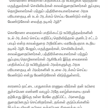
*கொரோனா வைரசால் பாதிக்கப்பட்டு உயிரிழக்க நேர்ந்தால்
மருத்துவர்கள் செவிலியர்கள் காவல்துறையினர்கள் துப்புரவு
தொழிலாளர்கள் மற்றும் பத்திரிகையாளர்களை அரசு
மரியாதையுடன் உடல் அடக்கம் செய்ய வேண்டும் என்று
வேண்டுகோள் வைத்த நடிகர் ஆரி*
கொரோனா வைரஸால் பாதிக்கபட்டு உயிரிழந்தவர்களின்
உடல் அடக்கம் செய்ய எதிர்ப்பு தெரிவித்தால் குண்டர் சட்டம்
பாயும் என்ற காவல்துறை அறிவிப்பை வரவேற்பதாக கூறிய
நடிகர் ஆரி. மேலும், மருத்துவர்கள், செவிலியர்கள்,
காவல்துறையினர்கள், பத்திரிக்கையாளர்கள் மற்றும்
துப்புரவு தொழிலாளர்கள் ஆகியோர் இந்த வைரஸால்
பாதிக்கப்பட்டு உயிரிழந்தால் அவர்களுக்கு அரசு
மரியாதையுடன் அவர்களின் உடலை அடக்கம் செய்ய
வேண்டும் என்று வேண்டுகோள் விடுத்துள்ளார்,
காரணம் நாட்டை பாதுகாக்க ராணுவ வீரர்கள் தன் உயிரை
துச்சமென எண்ணி வாழும் அதே வாழ்க்கையை தான்
தற்போது இங்கு உள்ள மேலே குறிப்பிட்ட அனைத்து
துறையினரும் செய்கிறார்கள், தங்கள் குடும்பங்களில்
இருந்து விலகி உயிரை துச்சமென நினைத்து நம்