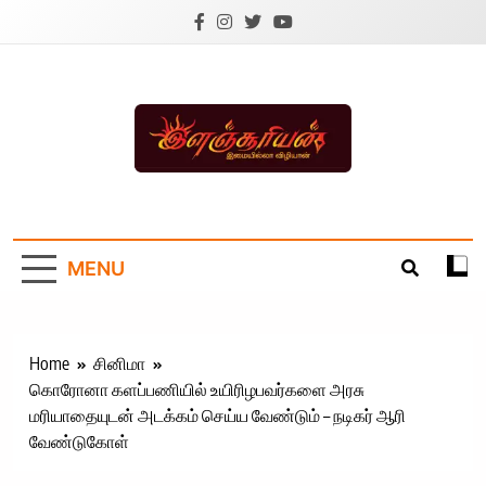
Skip
to
content
Ilanchoorian.com –
Tamil News |
MENU
Health | Tamil
Cinema |
Technology |
Home
சினிமா
கொரோனா களப்பணியில் உயிரிழபவர்களை அரசு
Sports News
மரியாதையுடன் அடக்கம் செய்ய வேண்டும் – நடிகர் ஆரி
வேண்டுகோள்