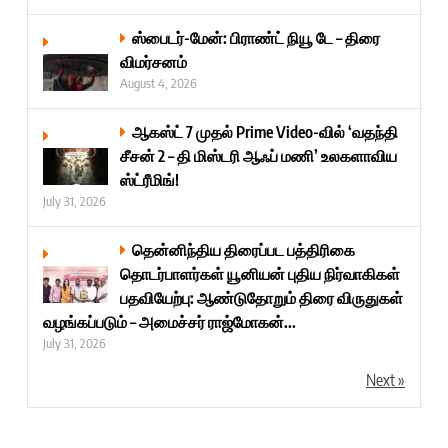
ஸ்பைடர்-மேன்: பிராண்ட் நியூ டே – திரை
விமர்சனம்
August 4, 2026
ஆகஸ்ட் 7 முதல் Prime Video-வில் ‘வதந்தி
சீசன் 2 – தி மிஸ்டரி ஆஃப் மணி’ உலகளாவிய
ஸ்ட்ரீமிங்!
July 31, 2026
தென்னிந்திய திரைப்பட பத்திரிகை
தொடர்பாளர்கள் யூனியன் புதிய நிர்வாகிகள்
பதவியேற்பு: ஆண்டுதோறும் திரை விருதுகள்
வழங்கப்படும் – அமைச்சர் ராஜ்மோகன்...
July 31, 2026
Next »