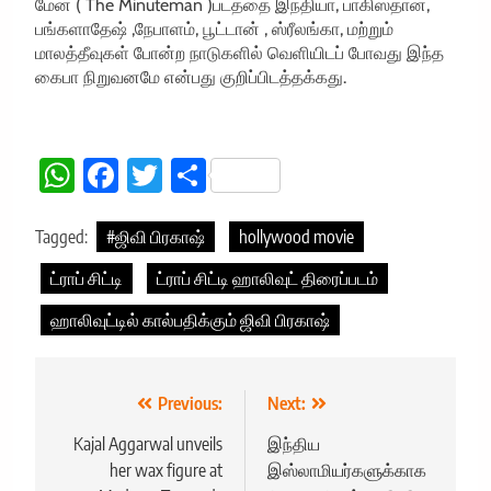
மேன் ( The Minuteman )படத்தை இந்தியா, பாகிஸ்தான்,
பங்களாதேஷ் ,நேபாளம், பூட்டான் , ஸ்ரீலங்கா, மற்றும்
மாலத்தீவுகள் போன்ற நாடுகளில் வெளியிடப் போவது இந்த
கைபா நிறுவனமே என்பது குறிப்பிடத்தக்கது.
WhatsApp
Facebook
Twitter
Share
Tagged:
#ஜிவி பிரகாஷ்
hollywood movie
ட்ராப் சிட்டி
ட்ராப் சிட்டி ஹாலிவுட் திரைப்படம்
ஹாலிவுட்டில் கால்பதிக்கும் ஜிவி பிரகாஷ்
Post
Previous:
Next:
navigation
Kajal Aggarwal unveils
இந்திய
her wax figure at
இஸ்லாமியர்களுக்காக