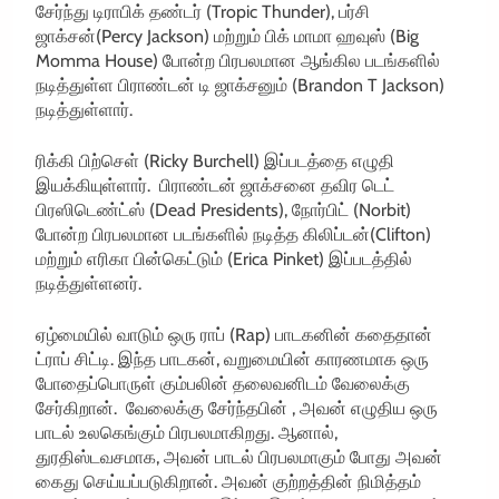
சேர்ந்து டிராபிக் தண்டர் (Tropic Thunder), பர்சி
ஜாக்சன்(Percy Jackson) மற்றும் பிக் மாமா ஹவுஸ் (Big
Momma House) போன்ற பிரபலமான ஆங்கில படங்களில்
நடித்துள்ள பிராண்டன் டி ஜாக்சனும் (Brandon T Jackson)
நடித்துள்ளார்.
ரிக்கி பிற்செள் (Ricky Burchell) இப்படத்தை எழுதி
இயக்கியுள்ளார். பிராண்டன் ஜாக்சனை தவிர டெட்
பிரஸிடெண்ட்ஸ் (Dead Presidents), நோர்பிட் (Norbit)
போன்ற பிரபலமான படங்களில் நடித்த கிலிப்டன்(Clifton)
மற்றும் எரிகா பின்கெட்டும் (Erica Pinket) இப்படத்தில்
நடித்துள்ளனர்.
ஏழ்மையில் வாடும் ஒரு ராப் (Rap) பாடகனின் கதைதான்
ட்ராப் சிட்டி. இந்த பாடகன், வறுமையின் காரணமாக ஒரு
போதைப்பொருள் கும்பலின் தலைவனிடம் வேலைக்கு
சேர்கிறான். வேலைக்கு சேர்ந்தபின் , அவன் எழுதிய ஒரு
பாடல் உலகெங்கும் பிரபலமாகிறது. ஆனால்,
துரதிஸ்டவசமாக, அவன் பாடல் பிரபலமாகும் போது அவன்
கைது செய்யப்படுகிறான். அவன் குற்றத்தின் நிமித்தம்