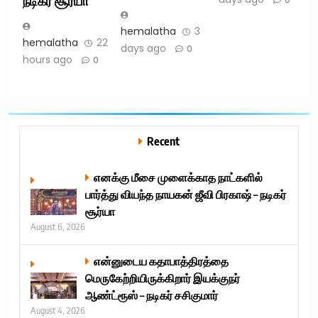
நடிகர் சூர்யா
hemalatha
3
hemalatha
22
days ago
0
hours ago
0
Recent
எனக்கு மீசை முளைக்காத நாட்களில்
பார்த்து வியந்த நாயகன் ஜீவி பிரகாஷ் – நடிகர்
சூர்யா
August 6, 2026
என்னுடைய கதாபாத்திரத்தை
மெருகேற்றியிருக்கிறார் இயக்குநர்
ஆண்ட்ரூஸ் – நடிகர் சசிகுமார்
August 4, 2026