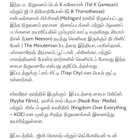
இந்த பட நிறுவனம் டெல் K கணேசன் (Tel K Ganesan)
மற்றும் ஜி பி திமோதியோஸ் (G B Thimotheose)
என்பவர்களால் மிச்சிகன்(Michigan) நகரில் நிறுவப்பட்டது.
இந்த நிறுவனம் தரமான திரைப்படங்கள் மற்றும் ஆவணப்
படங்களை தயாரிப்பதில் மும்முரம் காட்டி வருகிறது. லியாம்
நீசன் (Liam Neeson) நடித்து வெளிவர இருக்கும் தி மினிட்
மேன் ( The Minuteman )படத்தை இந்தியா, பாகிஸ்தான்,
பங்களாதேஷ் ,நேபாளம், பூட்டான் , ஸ்ரீலங்கா, மற்றும்
மாலத்தீவுகள் போன்ற நாடுகளில் வெளியிடப் போவது இந்த
கைபா நிறுவனமே என்பது குறிப்பிடத்தக்கது.
இப்படத்துக்கு ட்ராப் சிட்டி (Trap City) என பெயர் சூட்டி
உள்ளார்கள்.
சர்வதேச தரத்தில் இருக்கும் இப்படத்தை கைபா பிலிம்ஸ்
(Kyyba Films), நாசிக் ராவ் மீடியா (Nasik Rav Media)
மற்றும் கிங்டம் ஓவர் ஏவரிதிங் (Kingdom Over Everything
– KOE) என மூன்று சிறந்த நிறுவனங்கள் இணைந்து
தயாரித்துள்ளன.
இப்படத்தில், ஜிவி பிரகாஷ் மற்றும் நெப்போலியன் உடன்