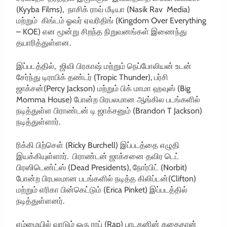
(Kyyba Films), நாசிக் ராவ் மீடியா (Nasik Rav Media)
மற்றும் கிங்டம் ஓவர் ஏவரிதிங் (Kingdom Over Everything
– KOE) என மூன்று சிறந்த நிறுவனங்கள் இணைந்து
தயாரித்துள்ளன.
இப்படத்தில், ஜிவி பிரகாஷ் மற்றும் நெப்போலியன் உடன்
சேர்ந்து டிராபிக் தண்டர் (Tropic Thunder), பர்சி
ஜாக்சன்(Percy Jackson) மற்றும் பிக் மாமா ஹவுஸ் (Big
Momma House) போன்ற பிரபலமான ஆங்கில படங்களில்
நடித்துள்ள பிராண்டன் டி ஜாக்சனும் (Brandon T Jackson)
நடித்துள்ளார்.
ரிக்கி பிற்செள் (Ricky Burchell) இப்படத்தை எழுதி
இயக்கியுள்ளார். பிராண்டன் ஜாக்சனை தவிர டெட்
பிரஸிடெண்ட்ஸ் (Dead Presidents), நோர்பிட் (Norbit)
போன்ற பிரபலமான படங்களில் நடித்த கிலிப்டன்(Clifton)
மற்றும் எரிகா பின்கெட்டும் (Erica Pinket) இப்படத்தில்
நடித்துள்ளனர்.
ஏழ்மையில் வாடும் ஒரு ராப் (Rap) பாடகனின் கதைதான்