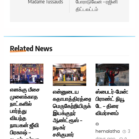
Madame Tussauds
போராடுவேன் – ரஜினி
திட்டவட்டம்
Related News
எனக்கு மீசை
என்னுடைய
ஸ்பைடர்-மேன்:
முளைக்காத
கதாபாத்திரத்தை
பிராண்ட் நியூ
நாட்களில்
மெருகேற்றியிருக்கிறார்
டே – திரை
பார்த்து
இயக்குநர்
விமர்சனம்
வியந்த
ஆண்ட்ரூஸ் –
நாயகன் ஜீவி
நடிகர்
hemalatha
3
பிரகாஷ் –
சசிகுமார்
days ago
0