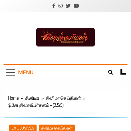
Skip
to
content
Ilanchoorian.com –
Tamil News |
MENU
Health | Tamil
Cinema |
Technology |
Home
சினிமா
சினிமா செய்திகள்
டுனே திரைவிமர்சனம் – (3.5/5)
Sports News
EXCLUSIVES
சினிமா செய்திகள்