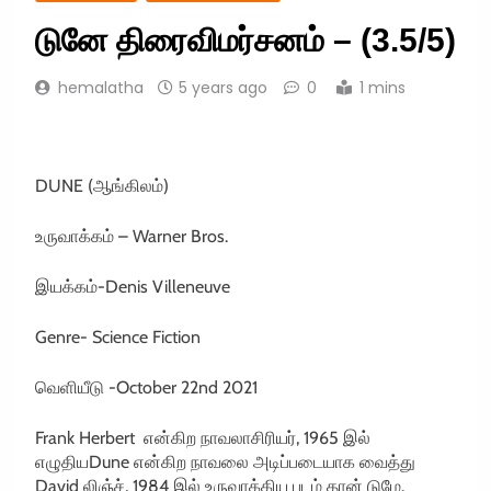
டுனே திரைவிமர்சனம் – (3.5/5)
hemalatha
5 years ago
0
1 mins
DUNE
(
ஆங்கிலம்
)
உருவாக்கம்
– Warner Bros.
இயக்கம்
-Denis Villeneuve
Genre- Science Fiction
வெளியீடு
-October 22nd 2021
Frank Herbert
என்கிற
நாவலாசிரியர்
, 1965
இல்
எழுதிய
Dune
என்கிற
நாவலை
அடிப்படையாக
வைத்து
David
லிஞ்ச்
, 1984
இல்
உருவாக்கிய
படம்
தான்
டுமே
.