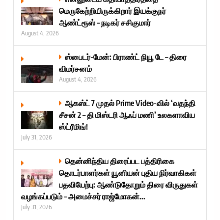
மெருகேற்றியிருக்கிறார் இயக்குநர்
ஆண்ட்ரூஸ் – நடிகர் சசிகுமார்
August 4, 2026
ஸ்பைடர்-மேன்: பிராண்ட் நியூ டே – திரை
விமர்சனம்
August 4, 2026
ஆகஸ்ட் 7 முதல் Prime Video-வில் ‘வதந்தி
சீசன் 2 – தி மிஸ்டரி ஆஃப் மணி’ உலகளாவிய
ஸ்ட்ரீமிங்!
July 31, 2026
தென்னிந்திய திரைப்பட பத்திரிகை
தொடர்பாளர்கள் யூனியன் புதிய நிர்வாகிகள்
பதவியேற்பு: ஆண்டுதோறும் திரை விருதுகள்
வழங்கப்படும் – அமைச்சர் ராஜ்மோகன்...
July 31, 2026