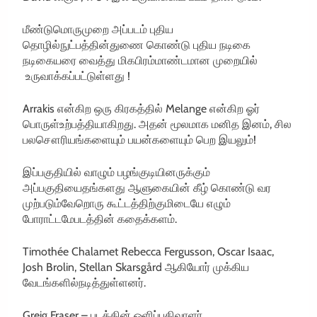
மீண்டுமொருமுறை
அப்படம்
புதிய
தொழில்நுட்பத்தின்
துணை
கொண்டு
புதிய
நடிகை
நடிகையரை
வைத்து
மிக
பிரம்மாண்டமான
முறையில்
உருவாக்கப்பட்டுள்ளது
!
Arrakis
என்கிற
ஒரு
கிரகத்தில்
Melange
என்கிற
ஓர்
பொருள்
உற்பத்தியாகிறது
.
அதன்
மூலமாக
மனித
இனம்
,
சில
பல
சௌரியங்களையும்
பயன்களையும்
பெற
இயலும்
!
இப்பகுதியில்
வாழும்
பழங்குடியினருக்கும்
அப்பகுதியை
தங்களது
ஆளுகையின்
கீழ்
கொண்டு
வர
முற்படும்
வேறொரு
கூட்டத்திற்குமிடையே
எழும்
போராட்டமே
படத்தின்
கதைக்களம்
.
Timothée Chalamet Rebecca Fergusson, Oscar Isaac,
Josh Brolin, Stellan Skarsgård
ஆகியோர்
முக்கிய
வேடங்களில்
நடித்துள்ளனர்
.
Greig Fraser –
படத்தின்
ஒளிப்பதிவாளர்
.