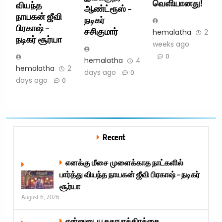
வெளியானது!
வியந்த
ஆண்ட்ரூஸ் –
நாயகன் ஜீவி
நடிகர்
பிரகாஷ் –
சசிகுமார்
hemalatha
2
நடிகர் சூர்யா
weeks ago
0
hemalatha
4
hemalatha
2
days ago
0
days ago
0
Recent
எனக்கு மீசை முளைக்காத நாட்களில்
பார்த்து வியந்த நாயகன் ஜீவி பிரகாஷ் – நடிகர்
சூர்யா
August 6, 2026
என்னுடைய கதாபாத்திரத்தை