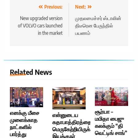
Post
Previous:
Next:
navigation
New upgraded version
முதலமைச்சர் ஸ்டாலின்
of VOLVO cars launched
திடீரென பேருந்தில்
in the market
பயணம்
Related News
சூர்யா –
எனக்கு மீசை
என்னுடைய
மமிதா பைஜு
முளைக்காத
கதாபாத்திரத்தை
கலக்கும் “தி
நாட்களில்
மெருகேற்றியிருக்கிறார்
வெட்டிங் சாங்”
பார்த்து
இயக்குநர்