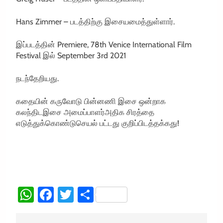
Hans Zimmer –
படத்திற்கு
இசையமைத்துள்ளார்
.
இப்படத்தின்
Premiere, 78th Venice International Film
Festival
இல்
September 3rd 2021
நடந்தேறியது
.
கதையின்
கருவோடு
பின்னணி
இசை
ஒன்றாக
கலந்திட
இசை
அமைப்பாளர்அதிக
சிரத்தை
எடுத்துக்கொண்டு
செயல்
பட்டது
குறிப்பிடத்தக்கது
!
WhatsApp
Facebook
Twitter
Share