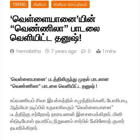
TREND
சினிமா
சினிமா செய்திகள்
‘வெள்ளையானை’யின்
“வெண்ணிலா” பாடலை
வெளியிட்ட தனுஷ்!
hemalatha
7 years ago
0
1 mins
‘வெள்ளையானை’ படத்திலிருந்து முதல் பாடலான
“வெண்ணிலா” பாடலை வெளியிட்ட தனுஷ் !
சுப்ரமணியம் சிவா இயக்கத்தில் சமுத்திரக்கனி, யோகிபாபு,
ஆத்மியா நடிப்பில் உருவாகிவரும் “வெள்ளையானை”
படத்திற்கு சந்தோஷ் நாராயணன் இசைமைக்கிறார். மினி
ஸ்டுடியோஸ் தயாரிப்பு நிறுவனம் சார்பில் S.வினோத் குமார்
தயாரிக்கிறார்.