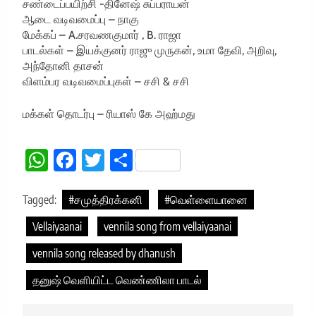
சண்டைப்பயிற்சி -தினேஷ் சுப்பராயன்
ஆடை வடிவமைப்பு – நாகு
மேக்கப் – A.சரவணகுமார் , B. ராஜா
பாடல்கள் – இயக்குனர் ராஜு முருகன், உமா தேவி, அறிவு,
அந்தோனி தாசன்
விளம்பர வடிவமைப்புகள் – சசி & சசி
மக்கள் தொடர்பு – ரியாஸ் கே அஹ்மது
WhatsApp
Facebook
Twitter
Share
Tagged:
#சமுத்திரக்கனி
#வெள்ளையானை
Vellaiyaanai
vennila song from vellaiyaanai
vennila song released by dhanush
தனுஷ் வெளியிட்ட வெண்ணிலா பாடல்