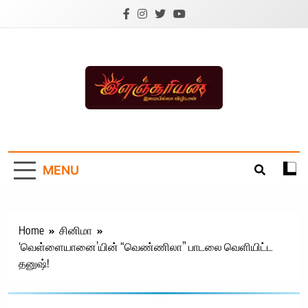
Skip
to
content
Ilanchoorian.com –
Tamil News |
MENU
Health | Tamil
Cinema |
Technology |
Home
சினிமா
‘வெள்ளையானை’யின் “வெண்ணிலா” பாடலை வெளியிட்ட
Sports News
தனுஷ்!