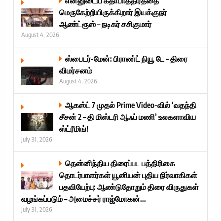
என்னுடைய கதாபாத்திரத்தை
மெருகேற்றியிருக்கிறார் இயக்குநர்
ஆண்ட்ரூஸ் – நடிகர் சசிகுமார்
August 4, 2026
ஸ்பைடர்-மேன்: பிராண்ட் நியூ டே – திரை
விமர்சனம்
August 4, 2026
ஆகஸ்ட் 7 முதல் Prime Video-வில் ‘வதந்தி
சீசன் 2 – தி மிஸ்டரி ஆஃப் மணி’ உலகளாவிய
ஸ்ட்ரீமிங்!
July 31, 2026
தென்னிந்திய திரைப்பட பத்திரிகை
தொடர்பாளர்கள் யூனியன் புதிய நிர்வாகிகள்
பதவியேற்பு: ஆண்டுதோறும் திரை விருதுகள்
வழங்கப்படும் – அமைச்சர் ராஜ்மோகன்...
July 31, 2026