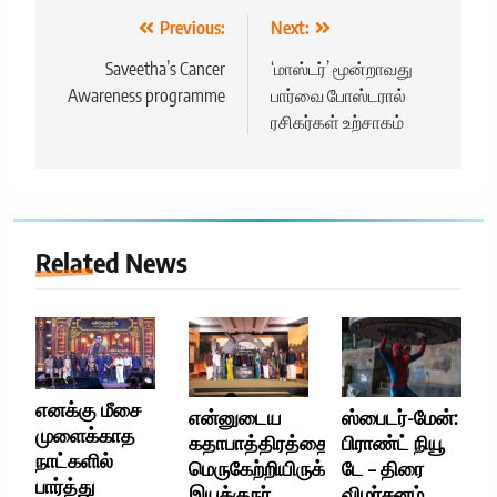
Post
Previous:
Next:
navigation
Saveetha’s Cancer
‘மாஸ்டர்’ மூன்றாவது
Awareness programme
பார்வை போஸ்டரால்
ரசிகர்கள் உற்சாகம்
Related News
எனக்கு மீசை
என்னுடைய
ஸ்பைடர்-மேன்:
முளைக்காத
கதாபாத்திரத்தை
பிராண்ட் நியூ
நாட்களில்
மெருகேற்றியிருக்கிறார்
டே – திரை
பார்த்து
இயக்குநர்
விமர்சனம்