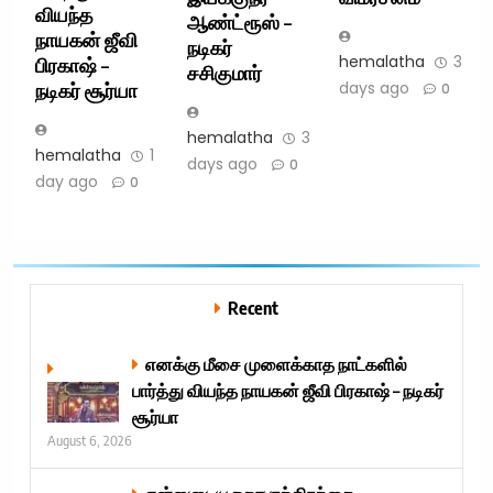
வியந்த
ஆண்ட்ரூஸ் –
நாயகன் ஜீவி
நடிகர்
hemalatha
3
பிரகாஷ் –
சசிகுமார்
days ago
நடிகர் சூர்யா
0
hemalatha
3
hemalatha
1
days ago
0
day ago
0
Recent
எனக்கு மீசை முளைக்காத நாட்களில்
பார்த்து வியந்த நாயகன் ஜீவி பிரகாஷ் – நடிகர்
சூர்யா
August 6, 2026