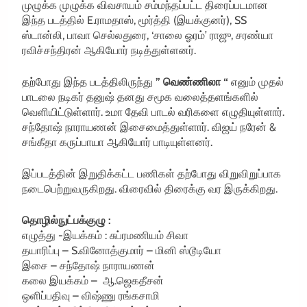
முழுக்க முழுக்க விவசாயம் சம்மந்தப்பட்ட திரைப்படமான
இந்த படத்தில் E.ராமதாஸ், மூர்த்தி (இயக்குனர்), SS
ஸ்டான்லி, பாவா செல்லதுரை, ‘சாலை ஓரம்’ ராஜு, சரண்யா
ரவிச்சந்திரன் ஆகியோர் நடித்துள்ளனர்.
தற்போது இந்த படத்திலிருந்து
” வெண்ணிலா “
எனும் முதல்
பாடலை நடிகர் தனுஷ் தனது சமூக வலைத்தளங்களில்
வெளியிட்டுள்ளார். உமா தேவி பாடல் வரிகளை எழுதியுள்ளார்.
சந்தோஷ் நாராயணன் இசைமைத்துள்ளார். விஜய் நரேன் &
சங்கீதா கருப்பாயா ஆகியோர் பாடியுள்ளனர்.
இப்படத்தின் இறுதிக்கட்ட பணிகள் தற்போது விறுவிறுப்பாக
நடைபெற்றுவருகிறது. விரைவில் திரைக்கு வர இருக்கிறது.
தொழில்நுட்பக்குழு :
எழுத்து -இயக்கம் : சுப்ரமணியம் சிவா
தயாரிப்பு – S.வினோத்குமார் – மினி ஸ்டூடியோ
இசை – சந்தோஷ் நாராயணன்
கலை இயக்கம் – ஆ.ஜெகதீசன்
ஒளிப்பதிவு – விஷ்ணு ரங்கசாமி