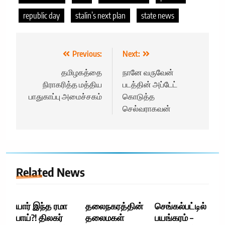
republic day
stalin’s next plan
state news
Post
Previous:
Next:
navigation
தமிழகத்தை
நானே வருவேன்
நிராகரித்த மத்திய
படத்தின் அப்டேட்
பாதுகாப்பு அமைச்சகம்
கொடுத்த
செல்வராகவன்
Related News
யார் இந்த ரமா
தலைநகரத்தின்
செங்கல்பட்டில்
பாய்?! திலகர்
தலைமகள்
பயங்கரம் –