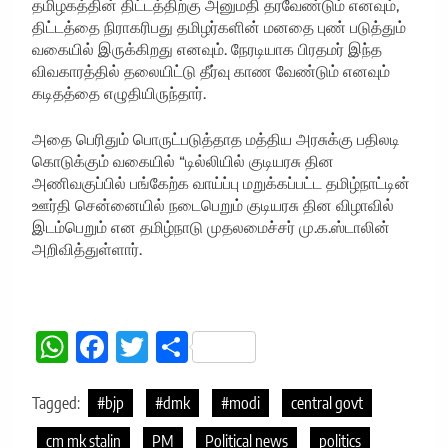
தமிழகத்தின் திட்டத்திற்கு அனுமதி தரவேண்டும் எனவும்,
திட்டத்தை நிராகரிபது தமிழர்களின் மனதை புண் படுத்தும்
வகையில் இருக்கிறது எனவும். நேரடியாக பிரதமர் இந்த
விவகாரத்தில் தலையிட்டு தீர்வு காண வேண்டும் எனவும்
கடிதத்தை எழுதியிருந்தார்.
அதை பெரிதும் பொருட்படுத்தாத மத்திய அரசுக்கு பதிலடி
கொடுக்கும் வகையில் “டில்லியில் குடியரசு தின
அணிவகுப்பில் பங்கேற்க வாய்ப்பு மறுக்கப்பட்ட தமிழ்நாட்டின்
ஊர்தி சென்னையில் நடைபெறும் குடியரசு தின விழாவில்
இடம்பெறும் என தமிழ்நாடு முதலமைச்சர் மு.க.ஸ்டாலின்
அறிவித்துள்ளார்.
WhatsApp
Facebook
Twitter
Share
Tagged:
#bjp
#dmk
#modi
central govt
cm mk stalin
PM
Political news
politics