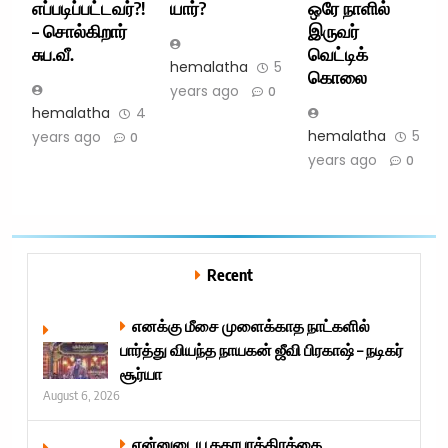
எப்படிப்பட்டவர்?!
யார்?
ஒரே நாளில்
– சொல்கிறார்
இருவர்
சுப.வீ.
வெட்டிக்
hemalatha
5
கொலை
years ago
0
hemalatha
4
hemalatha
5
years ago
0
years ago
0
Recent
எனக்கு மீசை முளைக்காத நாட்களில்
பார்த்து வியந்த நாயகன் ஜீவி பிரகாஷ் – நடிகர்
சூர்யா
August 6, 2026
என்னுடைய கதாபாத்திரத்தை