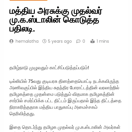
மத்திய அரசுக்கு முதல்வர்
மு.க.ஸ்டாலின் கொடுத்த
பதிலடி.
hemalatha
5 years ago
0
1 mins
தமிழ்நாடு முழுவதும் காட்சிப்படுத்தப்படும்!
டில்லியில் 75வது குடியரசு தினத்தையொட்டி நடக்கவிருந்த
அணிவகுப்பில் இந்திய சுதந்திர போராட்டத்தின் வரலாற்றில்
தமிழகத்தை முதன்மை படுத்தும் விதமாக தமிழகத்தின்
சார்பில் சமர்ப்பிக்க பட்ட திட்டம் இருப்பதால் இந்த திட்டத்தை
நிராகரித்ததாக மத்திய பாதுகாப்பு அமைச்சகம்
தெரிவித்தது.
இதை தொடர்ந்து தமிழக முதல்வர் மு.க.ஸ்டாலின் அவர்கள்