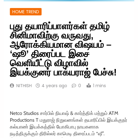
HOME TREND
புது தயாரிப்பாளர்கள் தமிழ்
சினிமாவிற்கு வருவது,
ஆரோக்கியமான விஷயம் –
‘ஷூ’ திரைப்பட இசை
வெளியீட்டு விழாவில்
இயக்குனர் பாக்யராஜ் பேச்சு!
NITHISH
4 years ago
0
1 mins
Netco Studios சார்பில் நியாஷ் & கார்த்திக் மற்றும் ATM
Productions T மதுராஜ் நிறுவனங்கள் தயாரிப்பில் இயக்குநர்
கல்யாண் இயக்கத்தில் யோகிபாபு நாயகனாக
நடித்திருக்கும் திரில்லர் காமெடி திரைப்படம் “ஷீ”.