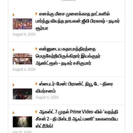
எனக்கு மீசை முளைக்காத நாட்களில்
பார்த்து வியந்த நாயகன் ஜீவி பிரகாஷ் – நடிகர்
சூர்யா
August 6, 2026
என்னுடைய கதாபாத்திரத்தை
மெருகேற்றியிருக்கிறார் இயக்குநர்
ஆண்ட்ரூஸ் – நடிகர் சசிகுமார்
August 4, 2026
ஸ்பைடர்-மேன்: பிராண்ட் நியூ டே – திரை
விமர்சனம்
August 4, 2026
ஆகஸ்ட் 7 முதல் Prime Video-வில் ‘வதந்தி
சீசன் 2 – தி மிஸ்டரி ஆஃப் மணி’ உலகளாவிய
ஸ்ட்ரீமிங்!
July 31, 2026