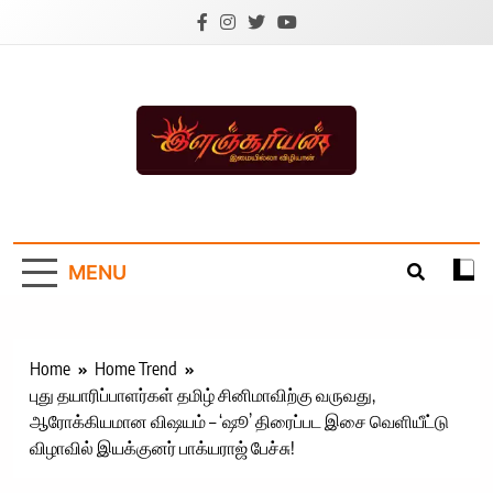
Skip
to
content
Ilanchoorian.com –
Tamil News |
MENU
Health | Tamil
Cinema |
Technology |
Home
Home Trend
புது தயாரிப்பாளர்கள் தமிழ் சினிமாவிற்கு வருவது,
Sports News
ஆரோக்கியமான விஷயம் – ‘ஷூ’ திரைப்பட இசை வெளியீட்டு
விழாவில் இயக்குனர் பாக்யராஜ் பேச்சு!