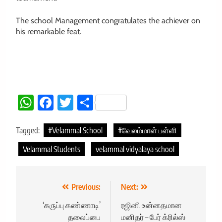
The school Management congratulates the achiever on
his remarkable feat.
WhatsApp
Facebook
Twitter
Share
Tagged:
#Velammal School
#வேலம்மாள் பள்ளி
Velammal Students
velammal vidyalaya school
Post
Previous:
Next:
navigation
‘கருப்பு கண்ணாடி’
ரஜினி உன்னதமான
தலைப்பை
மனிதர் – பேர் க்ரில்ஸ்