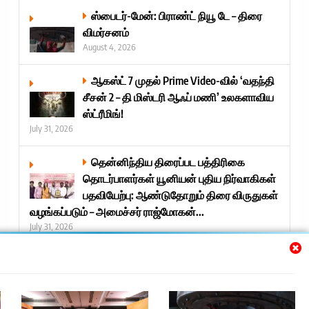
ஸ்பைடர்-மேன்: பிராண்ட் நியூ டே – திரை
விமர்சனம்
August 4, 2026
ஆகஸ்ட் 7 முதல் Prime Video-வில் ‘வதந்தி
சீசன் 2 – தி மிஸ்டரி ஆஃப் மணி’ உலகளாவிய
ஸ்ட்ரீமிங்!
July 31, 2026
தென்னிந்திய திரைப்பட பத்திரிகை
தொடர்பாளர்கள் யூனியன் புதிய நிர்வாகிகள்
பதவியேற்பு: ஆண்டுதோறும் திரை விருதுகள்
வழங்கப்படும் – அமைச்சர் ராஜ்மோகன்...
July 31, 2026
Next »