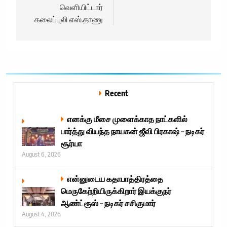
வெளியிட்டார்
கலைப்புலி எஸ்.தாணு
Recent
எனக்கு மீசை முளைக்காத நாட்களில்
பார்த்து வியந்த நாயகன் ஜீவி பிரகாஷ் – நடிகர்
சூர்யா
August 6, 2026
என்னுடைய கதாபாத்திரத்தை
மெருகேற்றியிருக்கிறார் இயக்குநர்
ஆண்ட்ரூஸ் – நடிகர் சசிகுமார்
August 4, 2026