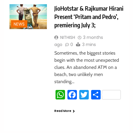
JioHotstar & Rajkumar Hirani
Present ‘Pritam and Pedro’,
premiering July 3;
NEWS
NITHISH
3 months
ago
0
3 mins
Sometimes, the biggest stories
begin with the most unexpected
clues. An abandoned ATM on a
beach, two unlikely men
standing…
WhatsApp
Facebook
Twitter
Share
Read More