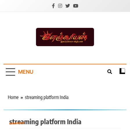
Skip
to
content
Ilanchoorian.com –
Tamil News |
MENU
Health | Tamil
Cinema |
Technology |
Home
streaming platform India
Sports News
streaming platform India