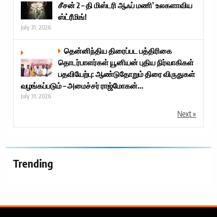
சீசன் 2 – தி மிஸ்டரி ஆஃப் மணி’ உலகளாவிய
ஸ்ட்ரீமிங்!
July 31, 2026
தென்னிந்திய திரைப்பட பத்திரிகை
தொடர்பாளர்கள் யூனியன் புதிய நிர்வாகிகள்
பதவியேற்பு: ஆண்டுதோறும் திரை விருதுகள்
வழங்கப்படும் – அமைச்சர் ராஜ்மோகன்...
July 31, 2026
Next »
Trending