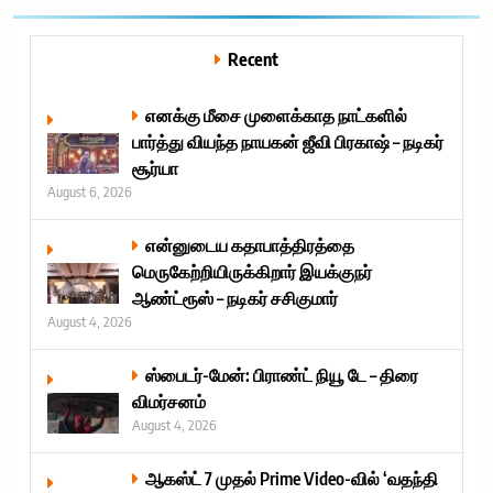
Recent
எனக்கு மீசை முளைக்காத நாட்களில்
பார்த்து வியந்த நாயகன் ஜீவி பிரகாஷ் – நடிகர்
சூர்யா
August 6, 2026
என்னுடைய கதாபாத்திரத்தை
மெருகேற்றியிருக்கிறார் இயக்குநர்
ஆண்ட்ரூஸ் – நடிகர் சசிகுமார்
August 4, 2026
ஸ்பைடர்-மேன்: பிராண்ட் நியூ டே – திரை
விமர்சனம்
August 4, 2026
ஆகஸ்ட் 7 முதல் Prime Video-வில் ‘வதந்தி