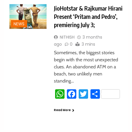
JioHotstar & Rajkumar Hirani
Present ‘Pritam and Pedro’,
premiering July 3;
NEWS
NITHISH
3 months
ago
0
3 mins
Sometimes, the biggest stories
begin with the most unexpected
clues. An abandoned ATM on a
beach, two unlikely men
standing…
WhatsApp
Facebook
Twitter
Share
Read More