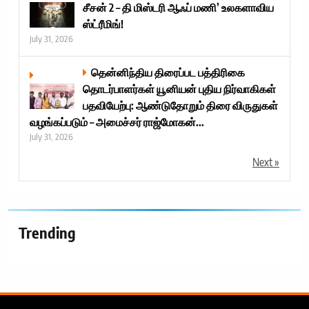
சீசன் 2 – தி மிஸ்டரி ஆஃப் மணி’ உலகளாவிய
ஸ்ட்ரீமிங்!
July 31, 2026
தென்னிந்திய திரைப்பட பத்திரிகை
தொடர்பாளர்கள் யூனியன் புதிய நிர்வாகிகள்
பதவியேற்பு: ஆண்டுதோறும் திரை விருதுகள்
வழங்கப்படும் – அமைச்சர் ராஜ்மோகன்...
July 31, 2026
Next »
Trending