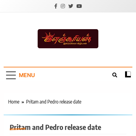
Skip
to
content
Ilanchoorian.com –
Tamil News |
MENU
Health | Tamil
Cinema |
Technology |
Home
Pritam and Pedro release date
Sports News
Pritam and Pedro release date