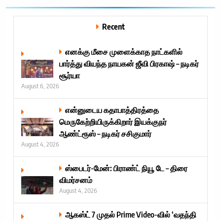
Recent
எனக்கு மீசை முளைக்காத நாட்களில்
பார்த்து வியந்த நாயகன் ஜீவி பிரகாஷ் – நடிகர்
சூர்யா
August 6, 2026
என்னுடைய கதாபாத்திரத்தை
மெருகேற்றியிருக்கிறார் இயக்குநர்
ஆண்ட்ரூஸ் – நடிகர் சசிகுமார்
August 4, 2026
ஸ்பைடர்-மேன்: பிராண்ட் நியூ டே – திரை
விமர்சனம்
August 4, 2026
ஆகஸ்ட் 7 முதல் Prime Video-வில் ‘வதந்தி