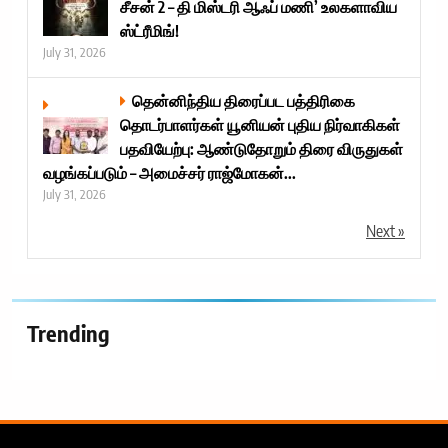
சீசன் 2 – தி மிஸ்டரி ஆஃப் மணி’ உலகளாவிய
ஸ்ட்ரீமிங்!
July 31, 2026
தென்னிந்திய திரைப்பட பத்திரிகை
தொடர்பாளர்கள் யூனியன் புதிய நிர்வாகிகள்
பதவியேற்பு: ஆண்டுதோறும் திரை விருதுகள்
வழங்கப்படும் – அமைச்சர் ராஜ்மோகன்...
July 31, 2026
Next »
Trending