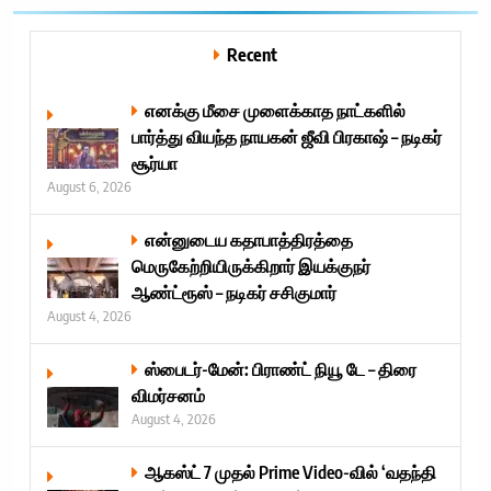
Recent
எனக்கு மீசை முளைக்காத நாட்களில்
பார்த்து வியந்த நாயகன் ஜீவி பிரகாஷ் – நடிகர்
சூர்யா
August 6, 2026
என்னுடைய கதாபாத்திரத்தை
மெருகேற்றியிருக்கிறார் இயக்குநர்
ஆண்ட்ரூஸ் – நடிகர் சசிகுமார்
August 4, 2026
ஸ்பைடர்-மேன்: பிராண்ட் நியூ டே – திரை
விமர்சனம்
August 4, 2026
ஆகஸ்ட் 7 முதல் Prime Video-வில் ‘வதந்தி