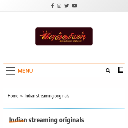
Skip
to
content
Ilanchoorian.com –
Tamil News |
MENU
Health | Tamil
Cinema |
Technology |
Home
Indian streaming originals
Sports News
Indian streaming originals