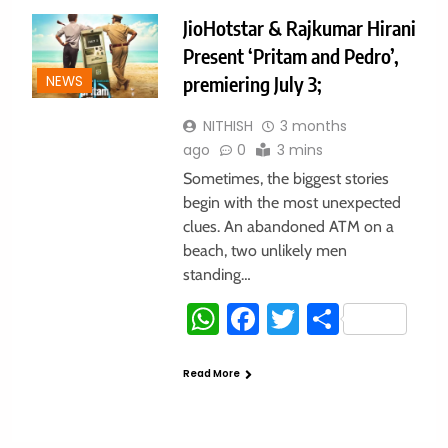
JioHotstar & Rajkumar Hirani
Present ‘Pritam and Pedro’,
premiering July 3;
NEWS
NITHISH
3 months
ago
0
3 mins
Sometimes, the biggest stories
begin with the most unexpected
clues. An abandoned ATM on a
beach, two unlikely men
standing…
WhatsApp
Facebook
Twitter
Share
Read More