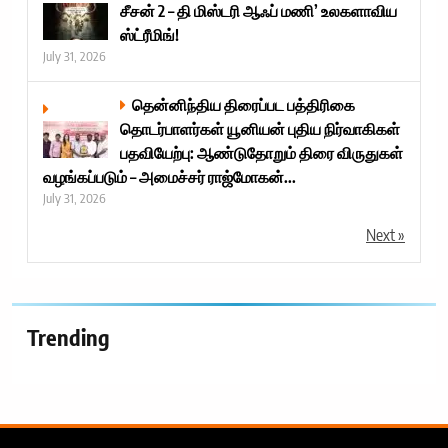
சீசன் 2 – தி மிஸ்டரி ஆஃப் மணி’ உலகளாவிய
ஸ்ட்ரீமிங்!
July 31, 2026
தென்னிந்திய திரைப்பட பத்திரிகை
தொடர்பாளர்கள் யூனியன் புதிய நிர்வாகிகள்
பதவியேற்பு: ஆண்டுதோறும் திரை விருதுகள்
வழங்கப்படும் – அமைச்சர் ராஜ்மோகன்...
July 31, 2026
Next »
Trending