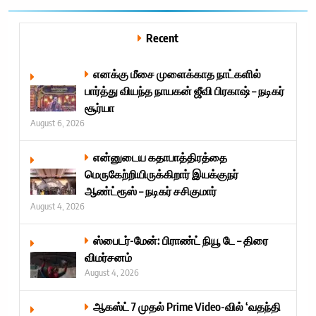
Recent
எனக்கு மீசை முளைக்காத நாட்களில்
பார்த்து வியந்த நாயகன் ஜீவி பிரகாஷ் – நடிகர்
சூர்யா
August 6, 2026
என்னுடைய கதாபாத்திரத்தை
மெருகேற்றியிருக்கிறார் இயக்குநர்
ஆண்ட்ரூஸ் – நடிகர் சசிகுமார்
August 4, 2026
ஸ்பைடர்-மேன்: பிராண்ட் நியூ டே – திரை
விமர்சனம்
August 4, 2026
ஆகஸ்ட் 7 முதல் Prime Video-வில் ‘வதந்தி