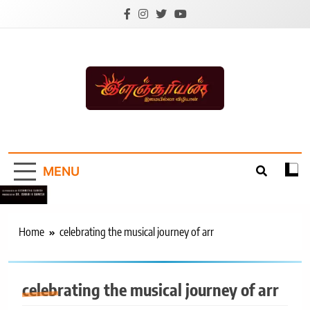
Skip
to
content
Ilanchoorian.com –
Tamil News |
MENU
Health | Tamil
Cinema |
Technology |
Home
celebrating the musical journey of arr
Sports News
celebrating the musical journey of arr
EXCLUSIVES
HOME TREND
சினிமா செய்திகள்