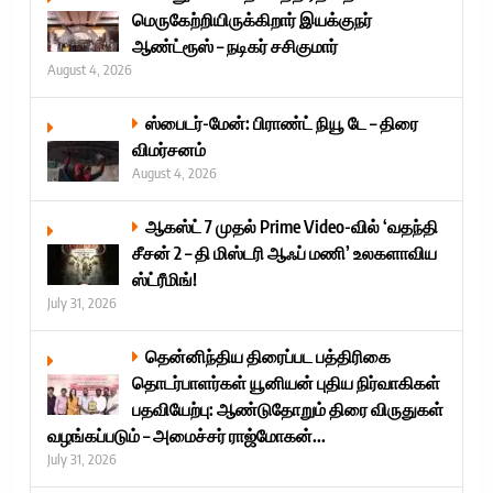
மெருகேற்றியிருக்கிறார் இயக்குநர்
ஆண்ட்ரூஸ் – நடிகர் சசிகுமார்
August 4, 2026
ஸ்பைடர்-மேன்: பிராண்ட் நியூ டே – திரை
விமர்சனம்
August 4, 2026
ஆகஸ்ட் 7 முதல் Prime Video-வில் ‘வதந்தி
சீசன் 2 – தி மிஸ்டரி ஆஃப் மணி’ உலகளாவிய
ஸ்ட்ரீமிங்!
July 31, 2026
தென்னிந்திய திரைப்பட பத்திரிகை
தொடர்பாளர்கள் யூனியன் புதிய நிர்வாகிகள்
பதவியேற்பு: ஆண்டுதோறும் திரை விருதுகள்
வழங்கப்படும் – அமைச்சர் ராஜ்மோகன்...
July 31, 2026