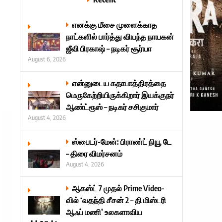
எனக்கு மீசை முளைக்காத
நாட்களில் பார்த்து வியந்த நாயகன்
ஜீவி பிரகாஷ் – நடிகர் சூர்யா
August 6, 2026
என்னுடைய கதாபாத்திரத்தை
மெருகேற்றியிருக்கிறார் இயக்குநர்
ஆண்ட்ரூஸ் – நடிகர் சசிகுமார்
August 4, 2026
ஸ்பைடர்-மேன்: பிராண்ட் நியூ டே
– திரை விமர்சனம்
August 4, 2026
ஆகஸ்ட் 7 முதல் Prime Video-
வில் ‘வதந்தி சீசன் 2 – தி மிஸ்டரி
ஆஃப் மணி’ உலகளாவிய