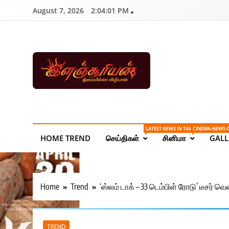
Skip
August 7, 2026
2:04:02 PM
to
content
Ilanchoorian.com – 
| Sports News
LATEST NEWS IN TAMIL ONLINE
CINEMA-NEWS-
HOME TREND
செய்திகள்
சினிமா
GALL
Home
Trend
‘ஸ்லம் டாக் – 33 டெம்பிள் ரோடு’ டீசர் வெ
TREND