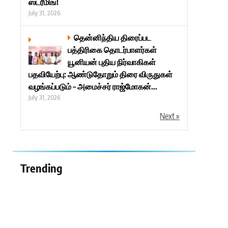
ஸ்ட்ரீமிங்!
July 31, 2026
தென்னிந்திய திரைப்பட
பத்திரிகை தொடர்பாளர்கள்
யூனியன் புதிய நிர்வாகிகள்
பதவியேற்பு: ஆண்டுதோறும் திரை விருதுகள்
வழங்கப்படும் – அமைச்சர் ராஜ்மோகன்...
July 31, 2026
Next »
Trending