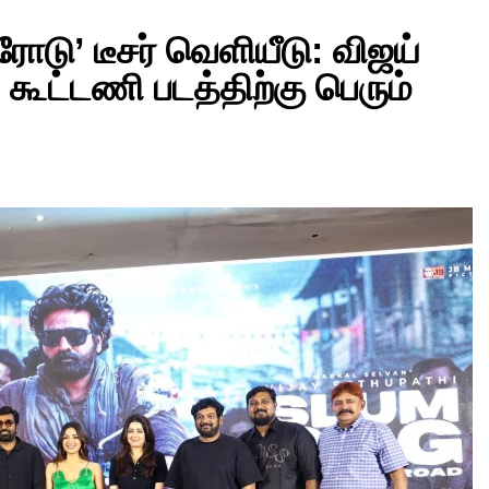
 ரோடு’ டீசர் வெளியீடு: விஜய்
 கூட்டணி படத்திற்கு பெரும்