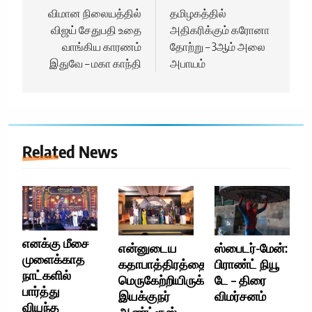
navigation
விமான நிலையத்தில்
தமிழகத்தில்
விஜய் சேதுபதி உதை
அதிகரிக்கும் கரோனா
வாங்கிய காரணம்
தோற்று – 3ஆம் அலை
இதுவே – மகா காந்தி
அபாயம்
Related News
எனக்கு மீசை
என்னுடைய
ஸ்பைடர்-மேன்:
முளைக்காத
கதாபாத்திரத்தை
பிராண்ட் நியூ
நாட்களில்
மெருகேற்றியிருக்கிறார்
டே – திரை
பார்த்து
இயக்குநர்
விமர்சனம்
வியந்த