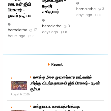
ஆண்ட்ரூஸ் –
நாயகன் ஜீவி
நடிகர்
hemalatha
3
பிரகாஷ் –
சசிகுமார்
days ago
நடிகர் சூர்யா
0
hemalatha
3
hemalatha
17
days ago
0
hours ago
0
Recent
எனக்கு மீசை முளைக்காத நாட்களில்
பார்த்து வியந்த நாயகன் ஜீவி பிரகாஷ் – நடிகர்
சூர்யா
August 6, 2026
என்னுடைய கதாபாத்திரத்தை