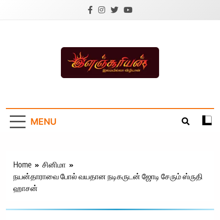
Skip
to
content
Ilanchoorian.com –
Tamil News |
MENU
Health | Tamil
Cinema |
Technology |
Home
சினிமா
நயன்தாராவை போல் வயதான நடிகருடன் ஜோடி சேரும் ஸ்ருதி
Sports News
ஹாசன்