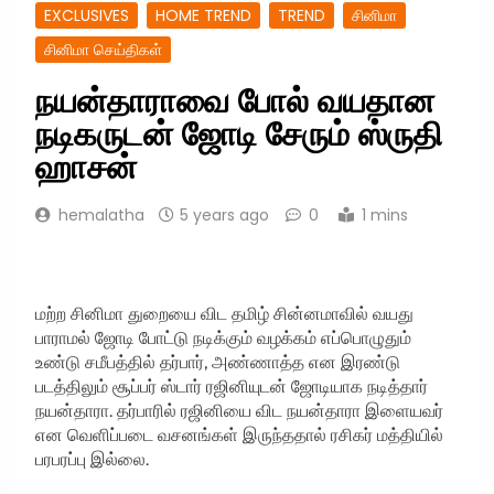
EXCLUSIVES
HOME TREND
TREND
சினிமா
சினிமா செய்திகள்
நயன்தாராவை போல் வயதான
நடிகருடன் ஜோடி சேரும் ஸ்ருதி
ஹாசன்
hemalatha
5 years ago
0
1 mins
மற்ற சினிமா துறையை விட தமிழ் சின்னமாவில் வயது
பாராமல் ஜோடி போட்டு நடிக்கும் வழக்கம் எப்பொழுதும்
உண்டு சமீபத்தில் தர்பார், அண்ணாத்த என இரண்டு
படத்திலும் சூப்பர் ஸ்டார் ரஜினியுடன் ஜோடியாக நடித்தார்
நயன்தாரா. தர்பாரில் ரஜினியை விட நயன்தாரா இளையவர்
என வெளிப்படை வசனங்கள் இருந்ததால் ரசிகர் மத்தியில்
பரபரப்பு இல்லை.