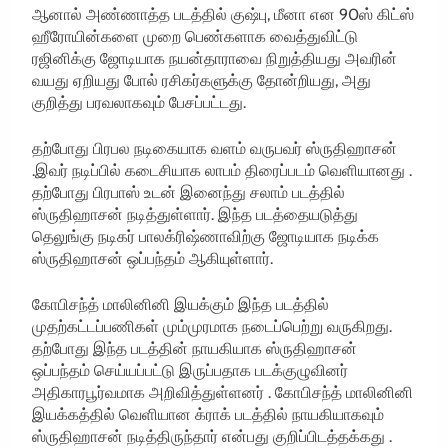
ஆனால் அண்ணாத்த படத்தில் குஷ்பு, மீனா என 90ஸ் கிட்ஸ்
ஹீரோயின்களை முறை பெண்களாக வைத்துவிட்டு
ரஜினிக்கு ஜோடியாக நயன்தாராவை நிறுத்தியது அவரின்
வயது ஏறியது போல் ரசிகர்களுக்கு தோன்றியது, அது
குறித்து பரவலாகவும் பேசப்பட்டது.
தற்போது பிரபல நடிகையாக வளம் வருபவர் ஸ்ருதிஹாசன்
.இவர் நடிப்பில் கடைசியாக லாபம் திரைப்படம் வெளியானது .
தற்போது பிரபாஸ் உடன் இனைந்து சலாம் படத்தில்
ஸ்ருதிஹாசன் நடித்துள்ளார். இந்த படத்தையடுத்து
தெலுங்கு நடிகர் பாலக்ரிஷ்ணாவிற்கு ஜோடியாக நடிக்க
ஸ்ருதிஹாசன் ஒப்பந்தம் ஆகியுள்ளார்.
கோபிசந்த் மாலினினி இயக்கும் இந்த படத்தில்
முதற்கட்டப்பணிகள் மும்முரமாக நடைப்பெற்று வருகிறது.
தற்போது இந்த படத்தின் நாயகியாக ஸ்ருதிஹாசன்
ஒப்பந்தம் செய்யப்பட்டு இருப்பதாக படக்குழுவினர்
அதிகாரபூர்வமாக அறிவித்துள்ளனர் . கோபிசந்த் மாலினினி
இயக்கத்தில் வெளியான க்ராக் படத்தில் நாயகியாகவும்
ஸ்ருதிஹாசன் நடித்திருந்தார் என்பது குறிப்பிடத்தக்கது .