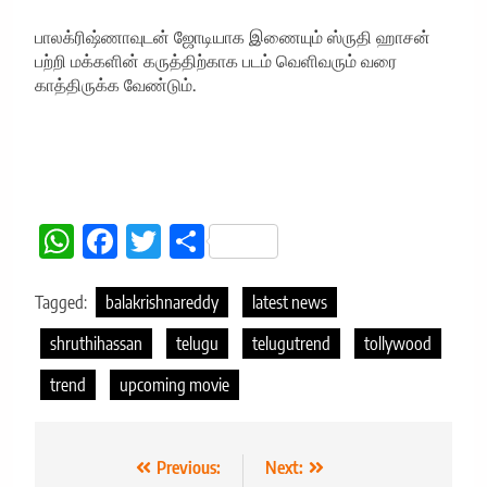
பாலக்ரிஷ்ணாவுடன் ஜோடியாக இணையும் ஸ்ருதி ஹாசன்
பற்றி மக்களின் கருத்திற்காக படம் வெளிவரும் வரை
காத்திருக்க வேண்டும்.
WhatsApp
Facebook
Twitter
Share
Tagged:
balakrishnareddy
latest news
shruthihassan
telugu
telugutrend
tollywood
trend
upcoming movie
Post
Previous:
Next: