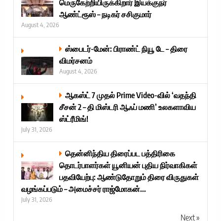
மெருகேற்றியிருக்கிறார் இயக்குநர்
ஆண்ட்ரூஸ் – நடிகர் சசிகுமார்
August 4, 2026
ஸ்பைடர்-மேன்: பிராண்ட் நியூ டே – திரை
விமர்சனம்
August 4, 2026
ஆகஸ்ட் 7 முதல் Prime Video-வில் ‘வதந்தி
சீசன் 2 – தி மிஸ்டரி ஆஃப் மணி’ உலகளாவிய
ஸ்ட்ரீமிங்!
July 31, 2026
தென்னிந்திய திரைப்பட பத்திரிகை
தொடர்பாளர்கள் யூனியன் புதிய நிர்வாகிகள்
பதவியேற்பு: ஆண்டுதோறும் திரை விருதுகள்
வழங்கப்படும் – அமைச்சர் ராஜ்மோகன்...
July 31, 2026
Next »