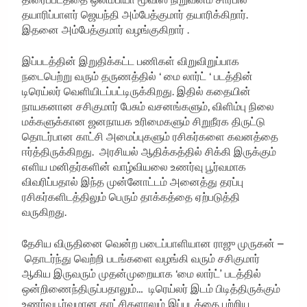
தயாரிப்பாளர் ஜெயந்தி அம்பேத்குமார் தயாரிக்கிறார்.
இதனை அம்பேத்குமார் வழங்குகிறார் .
இப்படத்தின் இறுதிக்கட்ட பணிகள் விறுவிறுப்பாக
நடைபெற்று வரும் தருணத்தில் ‘ மை லார்ட் ‘ படத்தின்
டிரெய்லர் வெளியிடப்பட்டிருக்கிறது. இதில் கதையின்
நாயகனான சசிகுமார் பேசும் வசனங்களும், விளிம்பு நிலை
மக்களுக்கான ஜனநாயக உரிமைகளும் சிறுநீரக திருட்டு
தொடர்பான காட்சி அமைப்புகளும் ரசிகர்களை கவனத்தை‌
ஈர்த்திருக்கிறது. அரசியல் ஆதிக்கத்தில் சிக்கி இருக்கும்
எளிய மனிதர்களின் வாழ்வியலை உணர்வு பூர்வமாக
விவரிப்பதால் இந்த முன்னோட்டம் அனைத்து தரப்பு
ரசிகர்களிடத்திலும் பெரும் தாக்கத்தை ஏற்படுத்தி
வருகிறது.
தேசிய விருதினை வென்ற படைப்பாளியான ராஜு முருகன் –
தொடர்ந்து வெற்றி படங்களை வழங்கி வரும் சசிகுமார்
ஆகிய இருவரும் முதன்முறையாக ‘மை லார்ட்’ படத்தில்
ஒன்றிணைந்திருப்பதாலும்… டிரெய்லர் இடம் பிடித்திருக்கும்
உணர்வுபூர்வமான காட்சிகளாலும் இப்படத்தை பற்றிய