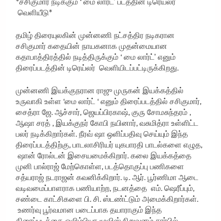
*சசிகுமார் நடிக்கும் ‘ மை லார்ட்’ படத்தின் டிரெய்லர்
வெளியீடு*
தமிழ் திரையுலகின் முன்னணி நட்சத்திர நடிகரான
சசிகுமார் கதையின் நாயகனாக முதன்மையான
கதாபாத்திரத்தில் நடித்திருக்கும் ‘ மை லார்ட்’ எனும்
திரைப்படத்தின் டிரெய்லர் வெளியிடப்பட்டிருக்கிறது.
முன்னணி இயக்குநரான ராஜு முருகன் இயக்கத்தில்
உருவாகி உள்ள ‘மை லார்ட் ‘ எனும் திரைப்படத்தில் சசிகுமார்,
சைத்ரா ஜே. ஆச்சார், ஜெயப்பிரகாஷ், குரு சோமசுந்தரம் ,
ஆஷா சரத் , இயக்குநர் கோபி நயினார், வசுமித்ரா உள்ளிட்ட
பலர் நடிக்கிறார்கள். நீரவ் ஷா ஒளிப்பதிவு செய்யும் இந்த
திரைப்படத்திற்கு, பாடலாசிரியர் யுகபாரதி பாடல்களை எழுத,
ஷான் ரோல்டன் இசையமைக்கிறார். கலை இயக்கத்தை
முனி பால்ராஜ் மேற்கொள்ள, படத்தொகுப்பு பணிகளை
சத்யராஜ் நடராஜன் கவனிக்கிறார். டி. ஆர். பூர்ணிமா ஆடை
வடிவமைப்பாளராக பணியாற்ற, நடனத்தை எம். ஷெரீப்பும்,
சண்டை காட்சிகளை பி. சி. ஸ்டண்ட்டும் அமைக்கிறார்கள்.
உணர்வு பூர்வமான படைப்பாக தயாராகும் இந்த
திரைப்படத்தை ஒலிம்பியா மூவிஸ் நிறுவனம் சார்பில்