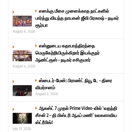
எனக்கு மீசை முளைக்காத நாட்களில்
பார்த்து வியந்த நாயகன் ஜீவி பிரகாஷ் – நடிகர்
சூர்யா
August 6, 2026
என்னுடைய கதாபாத்திரத்தை
மெருகேற்றியிருக்கிறார் இயக்குநர்
ஆண்ட்ரூஸ் – நடிகர் சசிகுமார்
August 4, 2026
ஸ்பைடர்-மேன்: பிராண்ட் நியூ டே – திரை
விமர்சனம்
August 4, 2026
ஆகஸ்ட் 7 முதல் Prime Video-வில் ‘வதந்தி
சீசன் 2 – தி மிஸ்டரி ஆஃப் மணி’ உலகளாவிய
ஸ்ட்ரீமிங்!
July 31, 2026