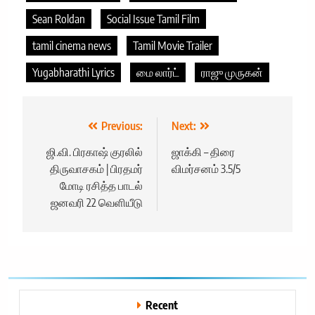
Sean Roldan
Social Issue Tamil Film
tamil cinema news
Tamil Movie Trailer
Yugabharathi Lyrics
மை லார்ட்
ராஜு முருகன்
Post
Previous:
Next:
navigation
ஜி.வி. பிரகாஷ் குரலில்
ஜாக்கி – திரை
திருவாசகம் | பிரதமர்
விமர்சனம் 3.5/5
மோடி ரசித்த பாடல்
ஜனவரி 22 வெளியீடு
Recent