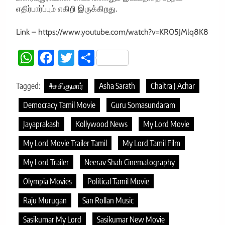
எதிர்பார்ப்பும் எகிறி இருக்கிறது.
Link – https://www.youtube.com/watch?v=KR05JMlq8K8
WhatsApp
Facebook
Twitter
Share
Tagged:
#சசிகுமார்
Asha Sarath
Chaitra J Achar
Democracy Tamil Movie
Guru Somasundaram
Jayaprakash
Kollywood News
My Lord Movie
My Lord Movie Trailer Tamil
My Lord Tamil Film
My Lord Trailer
Neerav Shah Cinematography
Olympia Movies
Political Tamil Movie
Raju Murugan
San Rollan Music
Sasikumar My Lord
Sasikumar New Movie