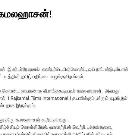
 கமலஹாசன்!
ம்ஸ் இண்டர்நேஷனல் எண்டர்டெயின்மெண்ட், ஒய் நாட் ஸ்டுடியோஸ்
டத்தின் தமிழ் பதிப்பை வழங்குகிறார்கள்.
ன்மை கொண்ட நாயகனாக விளங்ககூடியவர் கமலஹாசன். அவரது
( Rajkamal Films International ) தயாரிக்கும் மற்றும் வழங்கும்
்டதாக இருக்கும்.
த்து திரு. கமலஹாசன் கூறியதாவது…
கிழ்ச்சியும் கொள்கிறேன். வரலாற்றின் வெற்றி பக்கங்களை,
டிகளை மீண்டும் திரையில் உருவாக்கி அளிப்பதில் கர்வமும்