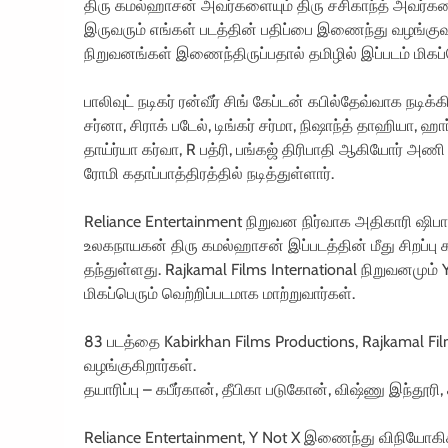
திரு கமல்ஹாசன் அவர்களையும் திரு சசிகாந்த் அவர்களை
இருவரும் எங்கள் படத்தின் பதிப்பை இணைந்து வழங்குவத
நிறுவனங்கள் இணைந்திருப்பதால் தமிழில் இப்படம் மிக
பாலிவுட் நடிகர் ரன்வீர் சிங் கேப்டன் கபில்தேவ்வாக நடிக்
சர்னா, சிராக் படேல், டிங்கர் சர்மா, நிஷாந்த் தாஹியா, ஹ
தாய்ர்யா கர்வா, R பத்ரி, பங்கஜ் திரிபாதி ஆகியோர் அண
ரோமி கதாப்பாத்திரத்தில் நடித்துள்ளார்.
Reliance Entertainment நிறுவன நிர்வாக அதிகாரி ஷிபா
உலகநாயகன் திரு கமல்ஹாசன் இப்படத்தின் மீது சிறப்பு 
தந்துள்ளது. Rajkamal Films International நிறுவனமும்
மிகப்பெரும் வெற்றிப்படமாக மாற்றுவார்கள்.
83 படத்தை Kabirkhan Films Productions, Rajkamal Fi
வழங்குகிறார்கள்.
தயாரிப்பு – கபீர்கான், தீபிகா படுகோன், விஷ்ணு இந்தூரி
Reliance Entertainment, Y Not X இணைந்து விநியோகிக்க