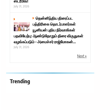
ஸ்ட்ரீமிங்!
July 31, 2026
தென்னிந்திய திரைப்பட
பத்திரிகை தொடர்பாளர்கள்
யூனியன் புதிய நிர்வாகிகள்
பதவியேற்பு: ஆண்டுதோறும் திரை விருதுகள்
வழங்கப்படும் – அமைச்சர் ராஜ்மோகன்...
July 31, 2026
Next »
Trending