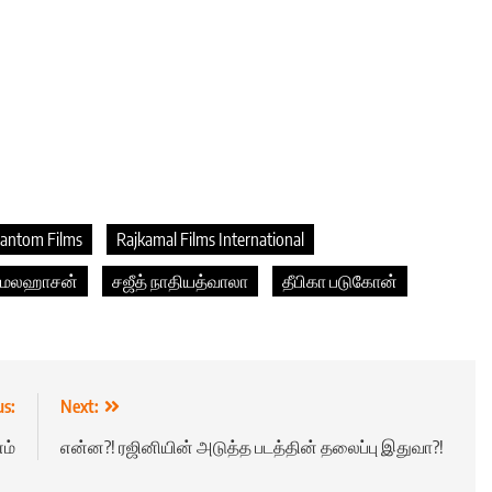
antom Films
Rajkamal Films International
மலஹாசன்
சஜீத் நாதியத்வாலா
தீபிகா படுகோன்
us:
Next:
ம்
என்ன?! ரஜினியின் அடுத்த படத்தின் தலைப்பு இதுவா?!