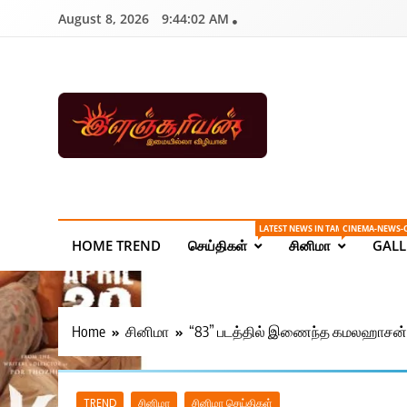
Skip
August 8, 2026
9:44:02 AM
to
content
Ilanchoorian.com – 
| Sports News
LATEST NEWS IN TAMIL ONLINE
CINEMA-NEWS-
HOME TREND
செய்திகள்
சினிமா
GALL
Home
சினிமா
“83” படத்தில் இணைந்த கமலஹாசன்
TREND
சினிமா
சினிமா செய்திகள்