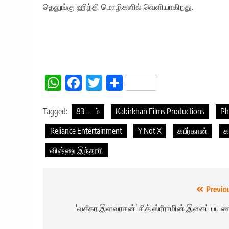
தெலுங்கு ஹிந்தி மொழிகளில் வெளியாகிறது.
WhatsApp
Facebook
Twitter
Share
Tagged:
83 படம்
Kabirkhan Films Productions
Ph
Reliance Entertainment
Y Not X
கபீர்கான்
க
விஷ்ணு இந்தூரி
Post
Previo
navigation
‘வசீகர இளவரசன்’ சித் ஸ்ரீராமின் இசைப் பயண