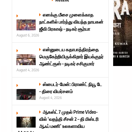
எனக்கு மீசை முளைக்காத
நாட்களில் பார்த்து வியந்த நாயகன்
ஜீவி பிரகாஷ் – நடிகர் சூர்யா
August 6, 2026
என்னுடைய கதாபாத்திரத்தை
மெருகேற்றியிருக்கிறார் இயக்குநர்
ஆண்ட்ரூஸ் – நடிகர் சசிகுமார்
August 4, 2026
ஸ்பைடர்-மேன்: பிராண்ட் நியூ டே
– திரை விமர்சனம்
August 4, 2026
ஆகஸ்ட் 7 முதல் Prime Video-
வில் ‘வதந்தி சீசன் 2 – தி மிஸ்டரி
ஆஃப் மணி’ உலகளாவிய