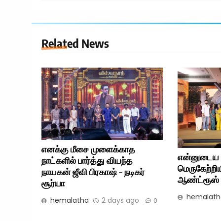
Related News
எனக்கு மீசை முளைக்காத
என்னுடைய 
நாட்களில் பார்த்து வியந்த
மெருகேற்றிய
நாயகன் ஜீவி பிரகாஷ் – நடிகர்
ஆண்ட்ரூஸ் –
சூர்யா
hemalath
hemalatha
2 days ago
0