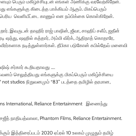
யும் பெரும் மகிழ்ச்சியுடன் எங்கள் அணிக்கு வரவேற்கிறேன்.
ு எங்களுக்கு கிடைத்த பாக்கியம் ஆகும். மிகப்பெரும்
ப்பெரிய வெளியீட்டை காணும் என நம்பிக்கை கொள்கிறேன்.
கிறார். இவருடன் தாஹிர் ராஜ் பாஷின், ஜீவா, சாஹிப் சலீம், ஜதீன்
ார்டி ஷந்து, ஷஹில் கத்தார், அம்மி விர்க், ஆதிநாத் கொதாரே,
ி வீரர்களாக நடித்துள்ளார்கள். தீபிகா படுகோன் கபில்தேவ் மனைவி
ஷிஷ் சர்கார் கூறியதாவது ….
கவனம் செலுத்தியது எங்களுக்கு மிகப்பெரும் மகிழ்ச்சியை
 Y not studios நிறுவனமும் “83” படத்தை தமிழில் தரமான,
lms International, Reliance Entertainment இணைந்து
, சஜீத் நாதியத்வாலா, Phantom Films, Reliance Entertainment.
ும் இத்திரைப்படம் 2020 ஏப்ரல் 10 உலகம் முழுதும் தமிழ்