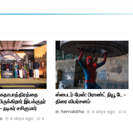
கதாபாத்திரத்தை
ஸ்பைடர்-மேன்: பிராண்ட் நியூ டே –
ிருக்கிறார் இயக்குநர்
திரை விமர்சனம்
 நடிகர் சசிகுமார்
hemalatha
4 days ago
0
a
4 days ago
0