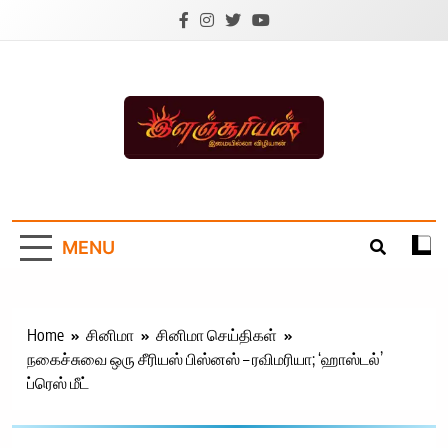
Skip
to
content
Ilanchoorian.com –
Tamil News |
MENU
Health | Tamil
Cinema |
Technology |
Home
சினிமா
சினிமா செய்திகள்
நகைச்சுவை ஒரு சீரியஸ் பிஸ்னஸ் – ரவிமரியா; ‘ஹாஸ்டல்’
Sports News
ப்ரெஸ் மீட்