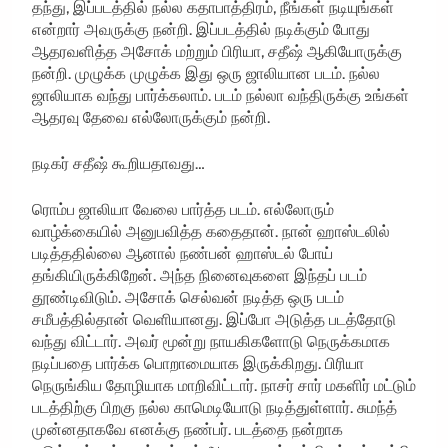
தந்து, இப்படத்தில் நல்ல கதாபாத்திரம், நீங்கள் நடியுங்கள்
என்றார் அவருக்கு நன்றி. இப்படத்தில் நடிக்கும் போது
ஆதரவளித்த அசோக் மற்றும் பிரியா, சதீஷ் ஆகியோருக்கு
நன்றி. முழுக்க முழுக்க இது ஒரு ஜாலியான படம். நல்ல
ஜாலியாக வந்து பார்க்கலாம். படம் நல்லா வந்திருக்கு உங்கள்
ஆதரவு தேவை எல்லோருக்கும் நன்றி.
நடிகர் சதீஷ் கூறியதாவது…
ரொம்ப ஜாலியா வேலை பார்த்த படம். எல்லோரும்
வாழ்க்கையில் அனுபவித்த கதைதான். நான் ஹாஸ்டலில்
படித்ததில்லை ஆனால் நண்பன் ஹாஸ்டல் போய்
தங்கியிருக்கிறேன். அந்த நினைவுகளை இந்தப் படம்
தூண்டிவிடும். அசோக் செல்வன் நடித்த ஒரு படம்
சமீபத்தில்தான் வெளியானது. இப்போ அடுத்த படத்தோடு
வந்து விட்டார். அவர் மூன்று நாயகிகளோடு நெருக்கமாக
நடிப்பதை பார்க்க பொறாமையாக இருக்கிறது. பிரியா
நெருங்கிய தோழியாக மாறிவிட்டார். நாசர் சார் மகளிர் மட்டும்
படத்திற்கு பிறகு நல்ல காமெடியோடு நடித்துள்ளார். சுமந்த்
முன்னதாகவே எனக்கு நண்பர். படத்தை நன்றாக