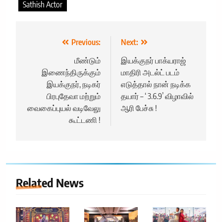
Sathish Actor
Post
Previous:
Next:
navigation
மீண்டும்
இயக்குநர் பாக்யராஜ்
இணைந்திருக்கும்
மாதிரி அடல்ட் படம்
இயக்குநர், நடிகர்
எடுத்தால் நான் நடிக்க
பிரபுதேவா மற்றும்
தயார் – ‘ 3.6.9’ விழாவில்
வைகைப்புயல் வடிவேலு
ஆரி பேச்சு !
கூட்டணி !
Related News