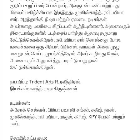
குடும்ப உறுப்பினர் போன்றவர், அவருடன் பணியாற்றியது
மிகவும் மகிழ்ச்சியாக இருந்தது. முனிஸ்காந்த், ரவி மரியா
சார், அறந்தாங்கி நிஷா மற்றும் ஏனைய நடிகர்கள்
அவர்களது பணியை சிறப்புடன் ஆற்றியுள்ளனர். அனைவரும்
திரையரங்குகளில் படத்தைப் பார்த்து ஆதரவு தருமாறு
கேட்டுக்கொள்கிறேன். ரவி மரியா சார் சொன்னது போல,
நகைச்சுவை ஒரு சீரியஸ் பிசினஸ். நாங்கள் அதை முழு
மனதுடன் செய்ய முயற்சித்தோம். அவர் கூறியது போல்,
அனைவரும் அனுபவித்து பாராட்டுமாறு நான்
கேட்டுக்கொள்கிறேன்.
தயாரிப்பு: Trident Arts R. ரவீந்திரன்.
இயக்கம்: சுமந்த் ராதாகிருஷ்ணன்
நடிகர்கள்:
அசோக் செல்வன், பிரியா பவானி சங்கர், சதீஷ், நாசர்,
முனீஸ்காந்த், ரவி மரியா, ராகுல், கிரிஷ், KPY யோகி மற்றும்
பலர்.
தொழில்நுட்ப குழு: