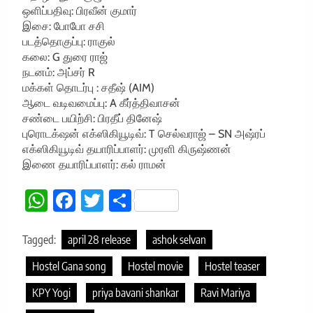
ஒளிப்பதிவு: பிரவீன் குமார்
இசை: போபோ சசி
படத்தொகுப்பு: ராகுல்
கலை: G துரை ராஜ்
நடனம்: அப்சர் R
மக்கள் தொடர்பு : சதீஷ் (AIM)
ஆடை வடிவமைப்பு: A கீர்த்திவாசன்
சண்டை பயிற்சி: பிரதீப் தினேஷ்
புரொடக்‌ஷன் எக்ஸிகியூடிவ்: T செல்வராஜ் – SN அஷ்ரப்
எக்ஸிகியூடிவ் தயாரிப்பாளர்: முரளி கிருஷ்ணன்
இணை தயாரிப்பாளர்: கல் ராமன்
WhatsApp
Facebook
Twitter
Share
Tagged:
april 28 release
ashok selvan
Hostel Gana song
Hostel movie
Hostel teaser
KPY Yogi
priya bavani shankar
Ravi Mariya