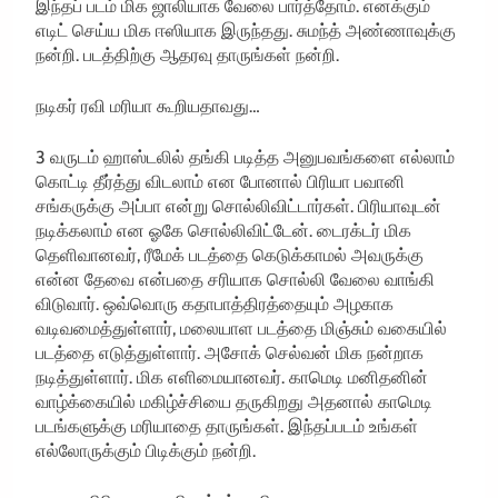
இந்தப் படம் மிக ஜாலியாக வேலை பார்த்தோம். எனக்கும்
எடிட் செய்ய மிக ஈஸியாக இருந்தது. சுமந்த் அண்ணாவுக்கு
நன்றி. படத்திற்கு ஆதரவு தாருங்கள் நன்றி.
நடிகர் ரவி மரியா கூறியதாவது…
3 வருடம் ஹாஸ்டலில் தங்கி படித்த அனுபவங்களை எல்லாம்
கொட்டி தீர்த்து விடலாம் என போனால் பிரியா பவானி
சங்கருக்கு அப்பா என்று சொல்லிவிட்டார்கள். பிரியாவுடன்
நடிக்கலாம் என ஓகே சொல்லிவிட்டேன். டைரக்டர் மிக
தெளிவானவர், ரீமேக் படத்தை கெடுக்காமல் அவருக்கு
என்ன தேவை என்பதை சரியாக சொல்லி வேலை வாங்கி
விடுவார். ஒவ்வொரு கதாபாத்திரத்தையும் அழகாக
வடிவமைத்துள்ளார், மலையாள படத்தை மிஞ்சும் வகையில்
படத்தை எடுத்துள்ளார். அசோக் செல்வன் மிக நன்றாக
நடித்துள்ளார். மிக எளிமையானவர். காமெடி மனிதனின்
வாழ்க்கையில் மகிழ்ச்சியை தருகிறது அதனால் காமெடி
படங்களுக்கு மரியாதை தாருங்கள். இந்தப்படம் உங்கள்
எல்லோருக்கும் பிடிக்கும் நன்றி.