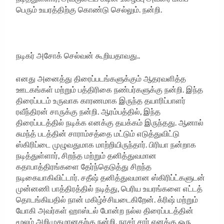
பெரும் உயரத்திற்கு கொண்டு செல்லும். நன்றி.
நடிகர் அசோக் செல்வன் கூறியதாவது..
எனது அனைத்து திரைப்படங்களுக்கும் ஆதரவளித்த
ஊடகங்கள் மற்றும் பத்திரிகை நண்பர்களுக்கு நன்றி. இந்த
திரைப்படம் உருவாக காரணமாக இருந்த தயாரிப்பாளர்
ரவீந்திரன் சாருக்கு நன்றி. ஆரம்பத்தில், இந்த
திரைப்படத்தில் நடிக்க எனக்கு தயக்கம் இருந்தது. ஆனால்
சுமந்த் படத்தின் சாராம்சத்தை மட்டும் எடுத்துவிட்டு
ஸ்கிரிப்டை முழுவதுமாக மாற்றியிருந்தார். பிரியா நன்றாக
நடித்துள்ளார், சிறந்த மற்றும் தனித்துவமான
கதாபாத்திரங்களை தேர்ந்தெடுத்து சிறந்த
நடிகையாகிவிட்டார். சதீஷ் தனித்துவமான ஸ்கிரிப்ட்களுடன்
முன்னணி பாத்திரத்தில் நடித்து, பெரிய உயரங்களை எட்டத்
தொடங்கியதில் நான் மகிழ்ச்சியடைகிறேன். க்ரிஷ் மற்றும்
யோகி அவர்கள் ஹாஸ்டல் போன்ற நல்ல திரைப்படத்தின்
மூலம் அறிமுகமானதற்கு நன்றி. நாசர் சார் எனக்கு ஒரு