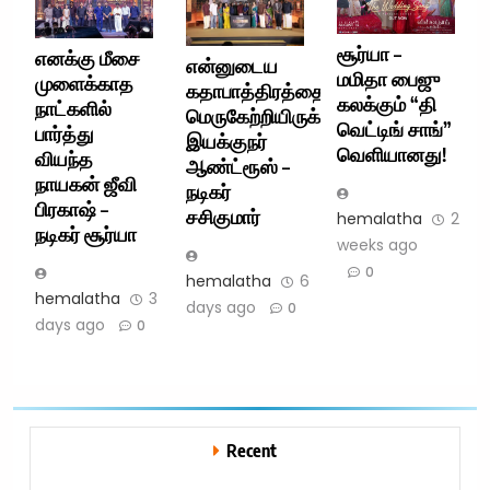
சூர்யா –
எனக்கு மீசை
என்னுடைய
மமிதா பைஜு
முளைக்காத
கதாபாத்திரத்தை
கலக்கும் “தி
நாட்களில்
மெருகேற்றியிருக்கிறார்
வெட்டிங் சாங்”
பார்த்து
இயக்குநர்
வெளியானது!
வியந்த
ஆண்ட்ரூஸ் –
நாயகன் ஜீவி
நடிகர்
பிரகாஷ் –
சசிகுமார்
hemalatha
2
நடிகர் சூர்யா
weeks ago
0
hemalatha
6
hemalatha
3
days ago
0
days ago
0
Recent