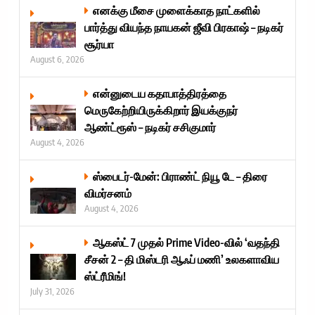
எனக்கு மீசை முளைக்காத நாட்களில்
பார்த்து வியந்த நாயகன் ஜீவி பிரகாஷ் – நடிகர்
சூர்யா
August 6, 2026
என்னுடைய கதாபாத்திரத்தை
மெருகேற்றியிருக்கிறார் இயக்குநர்
ஆண்ட்ரூஸ் – நடிகர் சசிகுமார்
August 4, 2026
ஸ்பைடர்-மேன்: பிராண்ட் நியூ டே – திரை
விமர்சனம்
August 4, 2026
ஆகஸ்ட் 7 முதல் Prime Video-வில் ‘வதந்தி
சீசன் 2 – தி மிஸ்டரி ஆஃப் மணி’ உலகளாவிய
ஸ்ட்ரீமிங்!
July 31, 2026