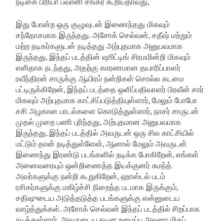
நடிகை பிரியா பவானி சங்கர் கூறியதாவது,
இது போன்ற ஒரு குழுவுடன் இணைந்தது மிகவும்
சந்தோசமாக இருந்தது. அசோக் செல்வன், சதீஷ் மற்றும்
மற்ற நடிகர்களுடன் நடித்தது அற்புதமாக அனுபவமாக
இருந்தது, இந்தப் படத்தின் ஷூட்டிங் சிரமமின்றி மிகவும்
எளிதாக நடந்தது, அதற்கு காரணமான தயாரிப்பாளர்
ரவீந்திரன் சாருக்கு ஆயிரம் நன்றிகள் சொல்ல கடமை
பட்டிருக்கிறேன், இந்தப் படத்தை ஒளிப்பதிவாளர் பிரவீன் சார்
மிகவும் அற்புதமாக காட்சிப்படுத்தியுள்ளார், மேலும் போபோ
சசி அழகான பாடல்களை கொடுத்துள்ளார், நாசர் சாருடன்
முதல் முறை பணி புரிந்தது, அற்புதமான அனுபவமாக
இருந்தது, இந்தப் படத்தில் அவருடன் ஒரு சில காட்சியில்
மட்டும் தான் நடித்துள்ளேன், ஆனால் மேலும் அவருடன்
இணைந்து இரண்டு படங்களில் நடிக்க போகிறேன், எங்கள்
அனைவரையும் ஒன்றிணைத்த இயக்குனர் சுமந்த்
அவர்களுக்கு நன்றி கூறுகிறேன், ஹாஸ்டல் படம்
ரசிகர்களுக்கு மகிழ்ச்சி நிறைந்த படமாக இருக்கும்,
சதிஷுடைய அடுத்தடுத்த படங்களுக்கு என்னுடைய
வாழ்த்துக்கள். அசோக் செல்வன் இந்தப் படத்தில் சிறப்பாக
நடித்துள்ளார், அவருடைய கடின உழைப்பு அவரை மிகப்