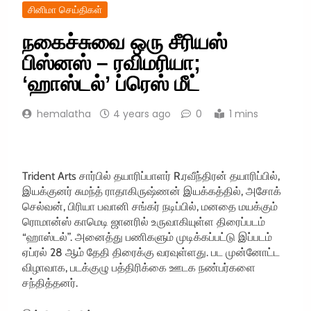
சினிமா செய்திகள்
நகைச்சுவை ஒரு சீரியஸ்
பிஸ்னஸ் – ரவிமரியா;
‘ஹாஸ்டல்’ ப்ரெஸ் மீட்
hemalatha
4 years ago
0
1 mins
Trident Arts சார்பில் தயாரிப்பாளர் R.ரவீந்திரன் தயாரிப்பில்,
இயக்குனர் சுமந்த் ராதாகிருஷ்ணன் இயக்கத்தில், அசோக்
செல்வன், பிரியா பவானி சங்கர் நடிப்பில், மனதை மயக்கும்
ரொமான்ஸ் காமெடி ஜானரில் உருவாகியுள்ள திரைப்படம்
“ஹாஸ்டல்”. அனைத்து பணிகளும் முடிக்கப்பட்டு இப்படம்
ஏப்ரல் 28 ஆம் தேதி திரைக்கு வரவுள்ளது. பட முன்னோட்ட
விழாவாக, படக்குழு பத்திரிக்கை ஊடக நண்பர்களை
சந்தித்தனர்.