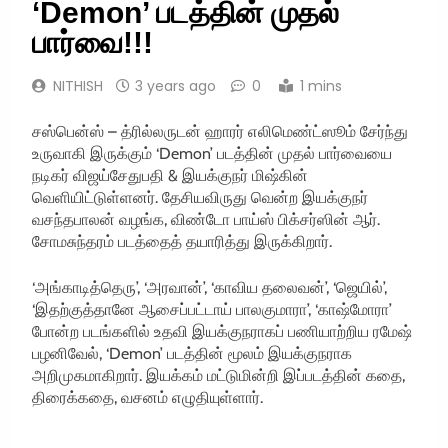
‘Demon’ படத்தின் முதல்
பார்வை!!!
NITHISH
3 years ago
0
1 mins
சஸ்பென்ஸ் – த்ரில்லருடன் ஹாரர் எலிமெண்ட்ஸூம் சேர்ந்து
உருவாகி இருக்கும் ‘Demon’ படத்தின் முதல் பார்வையை
நடிகர் விஜய்சேதுபதி & இயக்குநர் மிஷ்கின்
வெளியிட்டுள்ளனர். தேசியவிருது வென்ற இயக்குநர்
வசந்தபாலன் வழங்க, விண்டோ பாய்ஸ் பிக்சர்ஸின் ஆர்.
சோமசுந்தரம் படத்தைத் தயாரித்து இருக்கிறார்.
‘அங்காடித்தெரு’, ‘அரவான்’, ‘காவிய தலைவன்’, ‘ஜெயில்’,
‘இதற்குத்தானே ஆசைப்பட்டாய் பாலகுமாரா’, ‘காஷ்மோரா’
போன்ற படங்களில் உதவி இயக்குநராகப் பணியாற்றிய ரமேஷ்
பழனிவேல், ‘Demon’ படத்தின் மூலம் இயக்குநராக
அறிமுகமாகிறார். இயக்கம் மட்டுமின்றி இப்படத்தின் கதை,
திரைக்கதை, வசனம் எழுதியுள்ளார்.