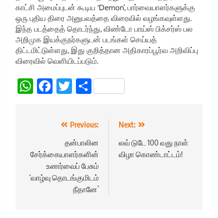
காட்சி அமைப்புடன் கூடிய ‘Demon’, பார்வையாளர்களுக்கு
ஒரு புதிய திரை அனுபவத்தை விரைவில் வழங்கவுள்ளது.
இந்த படத்தைத் தொடர்ந்து, விண்டோ பாய்ஸ் பிக்சர்ஸ் பல
அறிமுக இயக்குநர்களுடன் படங்கள் செய்யத்
திட்டமிட்டுள்ளது, இது குறித்தான அதிகாரப்பூர்வ அறிவிப்பு
விரைவில் வெளியிடப்படும்.
WhatsApp
Facebook
Twitter
Share
Post
Previous:
Next:
navigation
தன்பாலின
லவ் டுடே 100 வது நாள்
சேர்க்கையாளர்களின்
விழா கொண்டாட்டம்!
உணர்வைப் பேசும்
‘வாழ்வு தொடங்குமிடம்
நீதானே’