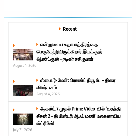
Recent
என்னுடைய கதாபாத்திரத்தை
மெருகேற்றியிருக்கிறார் இயக்குநர்
ஆண்ட்ரூஸ் – நடிகர் சசிகுமார்
August 4, 2026
ஸ்பைடர்-மேன்: பிராண்ட் நியூ டே – திரை
விமர்சனம்
August 4, 2026
ஆகஸ்ட் 7 முதல் Prime Video-வில் ‘வதந்தி
சீசன் 2 – தி மிஸ்டரி ஆஃப் மணி’ உலகளாவிய
ஸ்ட்ரீமிங்!
July 31, 2026