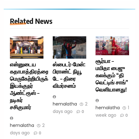
Related News
சூர்யா –
என்னுடைய
ஸ்பைடர்-மேன்:
மமிதா பைஜு
கதாபாத்திரத்தை
பிராண்ட் நியூ
கலக்கும் “தி
மெருகேற்றியிருக்கிறார்
டே – திரை
வெட்டிங் சாங்”
இயக்குநர்
விமர்சனம்
வெளியானது!
ஆண்ட்ரூஸ் –
நடிகர்
hemalatha
2
சசிகுமார்
hemalatha
1
days ago
0
week ago
0
hemalatha
2
days ago
0