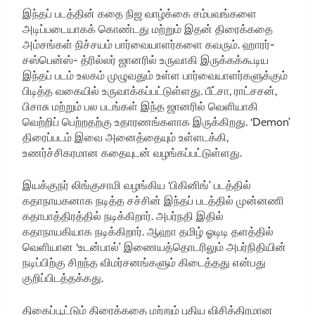
இந்தப் படத்தின் கதை நிஜ வாழ்க்கை சம்பவங்களை
அடிப்படையாகக் கொண்டது மற்றும் இதன் திரைக்கதை
அம்சங்கள் நிச்சயம் பார்வையாளர்களை கவரும். ஹாரர்-
சஸ்பென்ஸ்- த்ரில்லர் ஜானரில் உருவாகி இருக்கக்கூடிய
இந்தப் படம் உலகம் முழுவதும் உள்ள பார்வையாளர்களுக்கும்
பிடித்த வகையில் உருவாக்கப்பட்டுள்ளது. பீட்சா, ராட்சசன்,
பிசாசு மற்றும் பல படங்கள் இந்த ஜானரில் வெளியாகி
வெற்றிப் பெற்றதற்கு உதாரணங்களாக இருக்கிறது. ‘Demon’
திரைப்படம் இவை அனைத்தையும் உள்ளடக்கி,
உணர்ச்சிகரமான கதையுடன் வழங்கப்பட்டுள்ளது.
இயக்குநர் லிங்குசாமி வழங்கிய ‘பிகினிங்’ படத்தில்
கதாநாயகனாக நடித்த சச்சின் இந்தப் படத்தில் முன்னணி
கதாபாத்திரத்தில் நடிக்கிறார். அபர்நதி இதில்
கதாநாயகியாக நடிக்கிறார். ஆஹா தமிழ் ஓடிடி தளத்தில்
வெளியான ‘உடன்பால்’ இணையத்தொடரிலும் அபர்நிதியின்
நடிப்பிற்கு சிறந்த விமர்சனங்களும் கிடைத்தது என்பது
குறிப்பிடத்தக்கது.
திகைப்பூட்டும் திரைக்கதை மற்றும் புதிய விசித்திரமான