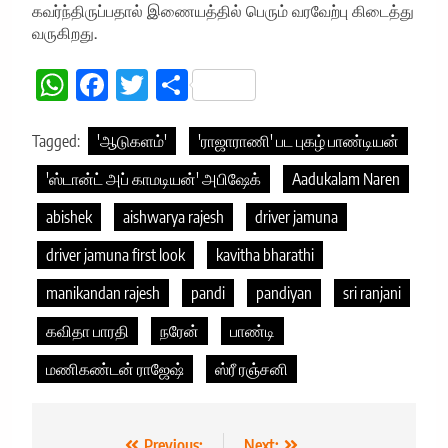
கவர்ந்திருப்பதால் இணையத்தில் பெரும் வரவேற்பு கிடைத்து
வருகிறது.
WhatsApp
Facebook
Twitter
Share
Tagged:
'ஆடுகளம்'
'ராஜாராணி' பட புகழ் பாண்டியன்
'ஸ்டான்ட் அப் காமடியன்' அபிஷேக்
Aadukalam Naren
abishek
aishwarya rajesh
driver jamuna
driver jamuna first look
kavitha bharathi
manikandan rajesh
pandi
pandiyan
sri ranjani
கவிதா பாரதி
நரேன்
பாண்டி
மணிகண்டன் ராஜேஷ்
ஸ்ரீ ரஞ்சனி
Previous:
Next: