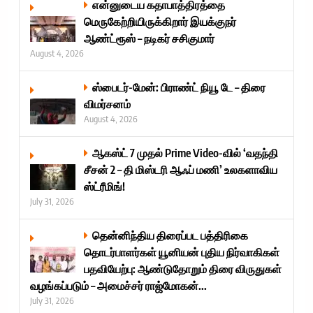
என்னுடைய கதாபாத்திரத்தை
மெருகேற்றியிருக்கிறார் இயக்குநர்
ஆண்ட்ரூஸ் – நடிகர் சசிகுமார்
August 4, 2026
ஸ்பைடர்-மேன்: பிராண்ட் நியூ டே – திரை
விமர்சனம்
August 4, 2026
ஆகஸ்ட் 7 முதல் Prime Video-வில் ‘வதந்தி
சீசன் 2 – தி மிஸ்டரி ஆஃப் மணி’ உலகளாவிய
ஸ்ட்ரீமிங்!
July 31, 2026
தென்னிந்திய திரைப்பட பத்திரிகை
தொடர்பாளர்கள் யூனியன் புதிய நிர்வாகிகள்
பதவியேற்பு: ஆண்டுதோறும் திரை விருதுகள்
வழங்கப்படும் – அமைச்சர் ராஜ்மோகன்...
July 31, 2026