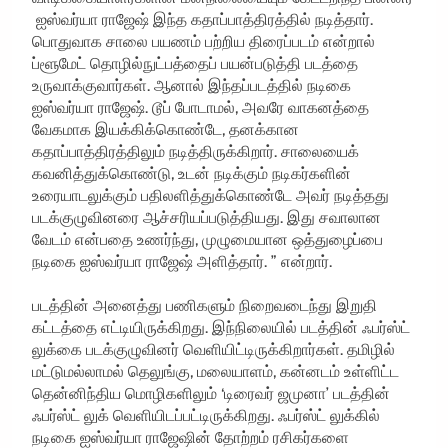
ஐஸ்வர்யா ராஜேஷ் இந்த கதாப்பாத்திரத்தில் நடித்தார்.
பொதுவாக சாலை பயணம் பற்றிய திரைப்படம் என்றால்
ப்ளூமேட் தொழில்நுட்பத்தைப் பயன்படுத்தி படத்தை
உருவாக்குவார்கள். ஆனால் இந்தப்படத்தில் நடிகை
ஐஸ்வர்யா ராஜேஷ். டூப் போடாமல், அவரே வாகனத்தை
வேகமாக இயக்கிக்கொண்டே, தனக்கான
கதாப்பாத்திரத்திலும் நடித்திருக்கிறார். சாலையைக்
கவனித்துக்கொண்டு, உடன் நடிக்கும் நடிகர்களின்
உரையாடலுக்கும் பதிலளித்துக்கொண்டே அவர் நடித்தது
படக்குழுவினரை ஆச்சரியப்படுத்தியது. இது சவாலான
வேடம் என்பதை உணர்ந்து, முழுமையான ஒத்துழைப்பை
நடிகை ஐஸ்வர்யா ராஜேஷ் அளித்தார். ” என்றார்.
படத்தின் அனைத்து பணிகளும் நிறைவடைந்து இறுதி
கட்டத்தை எட்டியிருக்கிறது. இந்நிலையில் படத்தின் ஃபர்ஸ்ட்
லுக்கை படக்குழுவினர் வெளியிட்டிருக்கிறார்கள். தமிழில்
மட்டுமல்லாமல் தெலுங்கு, மலையாளம், கன்னடம் உள்ளிட்ட
தென்னிந்திய மொழிகளிலும் ‘டிரைவர் ஜமுனா’ படத்தின்
ஃபர்ஸ்ட் லுக் வெளியிடப்பட்டிருக்கிறது. ஃபர்ஸ்ட் லுக்கில்
நடிகை ஐஸ்வர்யா ராஜேஷின் தோற்றம் ரசிகர்களை