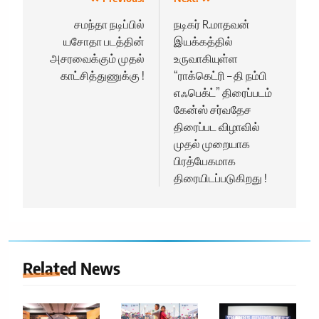
Post
navigation
சமந்தா நடிப்பில்
நடிகர் R.மாதவன்
யசோதா படத்தின்
இயக்கத்தில்
அசரவைக்கும் முதல்
உருவாகியுள்ள
காட்சித்துணுக்கு !
“ராக்கெட்ரி – தி நம்பி
எஃபெக்ட்” திரைப்படம்
கேன்ஸ் சர்வதேச
திரைப்பட விழாவில்
முதல் முறையாக
பிரத்யேகமாக
திரையிடப்படுகிறது !
Related News