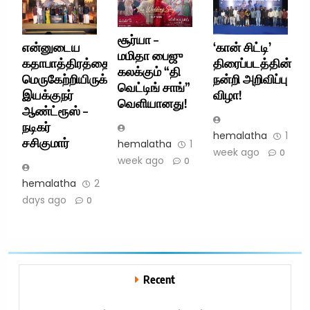
சூர்யா –
என்னுடைய
‘கான் சிட்டி’
மமிதா பைஜு
கதாபாத்திரத்தை
திரைப்படத்தின்
கலக்கும் “தி
மெருகேற்றியிருக்கிறார்
நன்றி அறிவிப்பு
வெட்டிங் சாங்”
இயக்குநர்
விழா!
வெளியானது!
ஆண்ட்ரூஸ் –
நடிகர்
hemalatha
1
சசிகுமார்
hemalatha
1
week ago
0
week ago
0
hemalatha
2
days ago
0
Recent