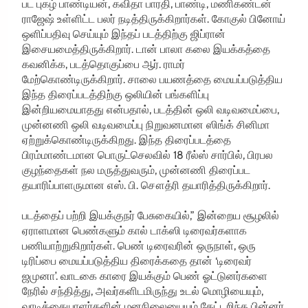
பட புகழ் பாண்டியன், கவிதா பாரதி, பாண்டி, மணிகண்டன்
ராஜேஷ் உள்ளிட்ட பலர் நடித்திருக்கிறார்கள். கோகுல் பினோய்
ஒளிப்பதிவு செய்யும் இந்தப் படத்திற்கு ஜிப்ரான்
இசையமைத்திருக்கிறார். டான் பாலா கலை இயக்கத்தை
கவனிக்க, படத்தொகுப்பை ஆர். ராமர்
மேற்கொண்டிருக்கிறார். சாலை பயணத்தை மையப்படுத்திய
இந்த திரைப்படத்திற்கு ஒலியின் பங்களிப்பு
இன்றியமையாதது என்பதால், படத்தின் ஒலி வடிவமைப்பை,
முன்னணி ஒலி வடிவமைப்பு நிறுவனமான ஸிங்க் சினிமா
ஏற்றுக்கொண்டிருக்கிறது. இந்த திரைப்படத்தை
பிரம்மாண்டமான பொருட்செலவில் 18 ரீல்ஸ் சார்பில், பிரபல
குழந்தைகள் நல மருத்துவரும், முன்னணி திரைப்பட
தயாரிப்பாளருமான எஸ். பி. சௌத்ரி தயாரித்திருக்கிறார்.
படத்தைப் பற்றி இயக்குநர் பேசுகையில்,” இன்றைய சூழலில்
ஏராளமான பெண்களும் கால் டாக்ஸி டிரைவர்களாக
பணியாற்றுகிறார்கள். பெண் டிரைவரின் ஒருநாள், ஒரு
டிரிப்பை மையப்படுத்திய திரைக்கதை தான் ‘டிரைவர்
ஜமுனா’. வாடகை காரை இயக்கும் பெண் ஓட்டுனர்களை
நேரில் சந்தித்து, அவர்களிடமிருந்து உடல் மொழியையும்,
வாடிக்கையாளர்களின் மனநிலையையும் கேட்டறிந்த பின்னர்