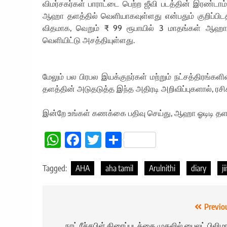
விமர்சகர்கள் பாராட்டை பெற்ற ஜீவி படத்தின் இரண்டாம
ஆஹா தளத்தில் வெளியாகவுள்ளது என்பதும் குறிப்பிடதக
விதமாக, வெறும் ₹ 99 ரூபாயில் 3 மாதங்கள் ஆஹா 
வெளியிட்டு அசத்தியுள்ளது.
மேலும் பல பிரபல இயக்குநர்கள் மற்றும் நட்சத்திரங்
தளத்தின் அடுதடுத்த இந்த அதிரடி அறிவிப்புகளால், ரசிகர
இன்றே உங்கள் கணக்கை பதிவு செய்து, ஆஹா ஓடிடி தளத
WhatsApp
Facebook
Twitter
Share
Tagged:
AHA
aha tamil
Arulnithi
diary
ji
Post
Previo
நாட் ரீச்சபிள் திரைப்படத்தை முதலில் பைலட் பிலி