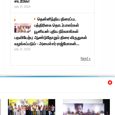
ஸ்ட்ரீமிங்!
July 31, 2026
தென்னிந்திய திரைப்பட
பத்திரிகை தொடர்பாளர்கள்
யூனியன் புதிய நிர்வாகிகள்
பதவியேற்பு: ஆண்டுதோறும் திரை விருதுகள்
வழங்கப்படும் – அமைச்சர் ராஜ்மோகன்...
July 31, 2026
Next »
Trending