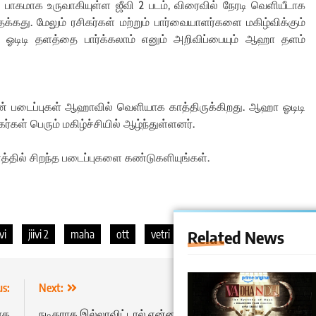
் பாகமாக உருவாகியுள்ள ஜீவி 2 படம், விரைவில் நேரடி வெளியீடாக
்கது. மேலும் ரசிகர்கள் மற்றும் பார்வையாளர்களை மகிழ்விக்கும்
ஓடிடி தளத்தை பார்க்கலாம் எனும் அறிவிப்பையும் ஆஹா தளம்
களின் படைப்புகள் ஆஹாவில் வெளியாக காத்திருக்கிறது. ஆஹா ஓடிடி
்கள் பெரும் மகிழ்ச்சியில் ஆழ்ந்துள்ளனர்.
்தில் சிறந்த படைப்புகளை கண்டுகளியுங்கள்.
Related News
ivi
jiivi 2
maha
ott
vetri
us:
Next:
மாக
நடிகராக இல்லாவிட்டால் என்னவாகியிருப்பீர்கள்? – நச்