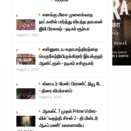
எனக்கு மீசை முளைக்காத
நாட்களில் பார்த்து வியந்த நாயகன்
ஜீவி பிரகாஷ் – நடிகர் சூர்யா
August 6, 2026
என்னுடைய கதாபாத்திரத்தை
மெருகேற்றியிருக்கிறார் இயக்குநர்
ஆண்ட்ரூஸ் – நடிகர் சசிகுமார்
August 4, 2026
ஸ்பைடர்-மேன்: பிராண்ட் நியூ டே
– திரை விமர்சனம்
August 4, 2026
ஆகஸ்ட் 7 முதல் Prime Video-
வில் ‘வதந்தி சீசன் 2 – தி மிஸ்டரி
ஆஃப் மணி’ உலகளாவிய