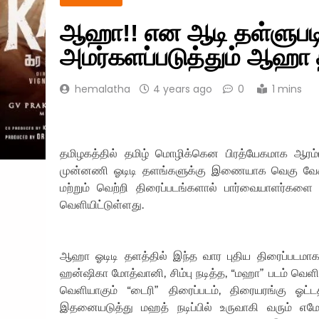
ஆஹா!! என ஆடி தள்ளுபடி
அமர்களப்படுத்தும் ஆஹா த
hemalatha
4 years ago
0
1 mins
தமிழகத்தில் தமிழ் மொழிக்கென பிரத்யேகமாக ஆரம்ப
முன்னணி ஓடிடி தளங்களுக்கு இணையாக வெகு வேகம
மற்றும் வெற்றி திரைப்படங்களால் பார்வையாளர்க
வெளியிட்டுள்ளது.
ஆஹா ஓடிடி தளத்தில் இந்த வார புதிய திரைப்படமாக,
ஹன்ஷிகா மோத்வானி, சிம்பு நடித்த, “மஹா” படம் வெளிய
வெளியாகும் “டைரி” திரைப்படம், திரையரங்கு ஓட்
இதனையடுத்து மஹத் நடிப்பில் உருவாகி வரும் எம