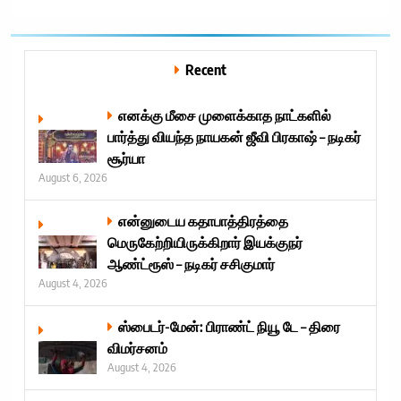
Recent
எனக்கு மீசை முளைக்காத நாட்களில்
பார்த்து வியந்த நாயகன் ஜீவி பிரகாஷ் – நடிகர்
சூர்யா
August 6, 2026
என்னுடைய கதாபாத்திரத்தை
மெருகேற்றியிருக்கிறார் இயக்குநர்
ஆண்ட்ரூஸ் – நடிகர் சசிகுமார்
August 4, 2026
ஸ்பைடர்-மேன்: பிராண்ட் நியூ டே – திரை
விமர்சனம்
August 4, 2026