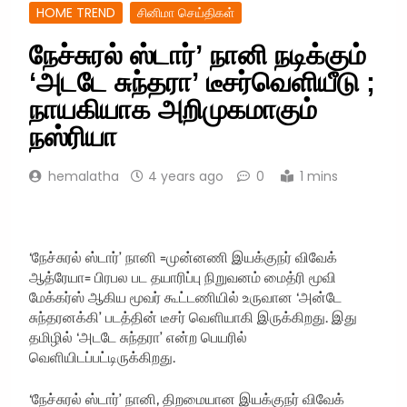
HOME TREND
சினிமா செய்திகள்
நேச்சுரல் ஸ்டார்’ நானி நடிக்கும்
‘அடடே சுந்தரா’ டீசர்வெளியீடு ;
நாயகியாக அறிமுகமாகும்
நஸ்ரியா
hemalatha
4 years ago
0
1 mins
‘நேச்சுரல் ஸ்டார்’ நானி =முன்னணி இயக்குநர் விவேக்
ஆத்ரேயா= பிரபல பட தயாரிப்பு நிறுவனம் மைத்ரி மூவி
மேக்கர்ஸ் ஆகிய மூவர் கூட்டணியில் உருவான ‘அன்டே
சுந்தரனக்கி’ படத்தின் டீசர் வெளியாகி இருக்கிறது. இது
தமிழில் ‘அடடே சுந்தரா’ என்ற பெயரில்
வெளியிடப்பட்டிருக்கிறது.
‘நேச்சுரல் ஸ்டார்’ நானி, திறமையான இயக்குநர் விவேக்