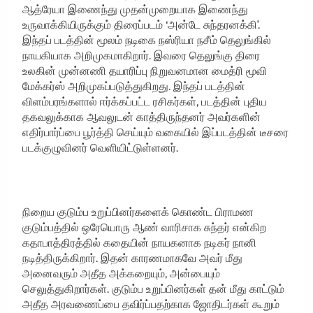
ஆத்ரேயா இணைந்து முதன்முறையாக இணைந்து
உருவாக்கியிருக்கும் திரைப்படம் ‘அன்டே சுந்தரனக்கி’.
இந்தப் படத்தின் மூலம் நடிகை நஸ்ரியா நசீம் தெலுங்கில்
நாயகியாக அறிமுகமாகிறார். இவரை தெலுங்கு திரை
உலகின் முன்னணி தயாரிப்பு நிறுவனமான மைத்ரி மூவி
மேக்கர்ஸ் அறிமுகப்படுத்துகிறது. இந்தப் படத்தின்
விளம்பரங்களால் ஈர்க்கப்பட்ட ரசிகர்கள், படத்தின் புதிய
தகவலுக்காக ஆவலுடன் காத்திருந்தனர் அவர்களின்
எதிர்பார்ப்பை பூர்த்தி செய்யும் வகையில் இப்படத்தின் டீசரை
படக்குழுவினர் வெளியிட்டுள்ளனர்.
நிறைய குடும்ப உறுப்பினர்களைக் கொண்ட பிராமண
குடும்பத்தில் ஒரேயொரு ஆண் வாரிசாக சுந்தர் என்கிற
கதாபாத்திரத்தில் கதையின் நாயகனாக நடிகர் நானி
நடித்திருக்கிறார். இதன் காரணமாகவே அவர் மீது
அனைவரும் அதீத அக்கறையும், அன்பையும்
செலுத்துகிறார்கள். குடும்ப உறுப்பினர்கள் தன் மீது காட்டும்
அதீத அரவணைப்பை தவிர்ப்பதற்காக ஜோதிடர்கள் கூறும்