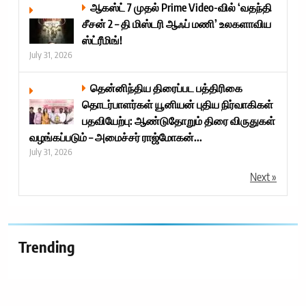
ஆகஸ்ட் 7 முதல் Prime Video-வில் ‘வதந்தி
சீசன் 2 – தி மிஸ்டரி ஆஃப் மணி’ உலகளாவிய
ஸ்ட்ரீமிங்!
July 31, 2026
தென்னிந்திய திரைப்பட பத்திரிகை
தொடர்பாளர்கள் யூனியன் புதிய நிர்வாகிகள்
பதவியேற்பு: ஆண்டுதோறும் திரை விருதுகள்
வழங்கப்படும் – அமைச்சர் ராஜ்மோகன்...
July 31, 2026
Next »
Trending