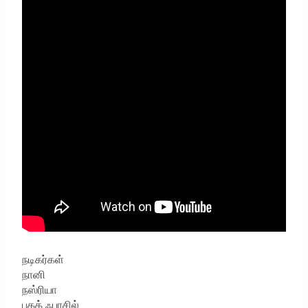
நடிகர்கள்
நானி
நஸ்ரியா
பகத் ஃபாசில்