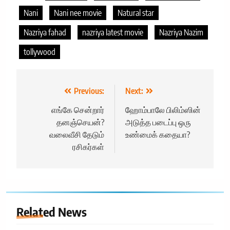
Nani
Nani nee movie
Natural star
Nazriya fahad
nazriya latest movie
Nazriya Nazim
tollywood
Post
Previous:
Next:
navigation
எங்கே சென்றார்
ஹோம்பாலே பிலிம்ஸின்
தனஞ்செயன்?
அடுத்த படைப்பு ஒரு
வலைவீசி தேடும்
உண்மைக் கதையா?
ரசிகர்கள்
Related News