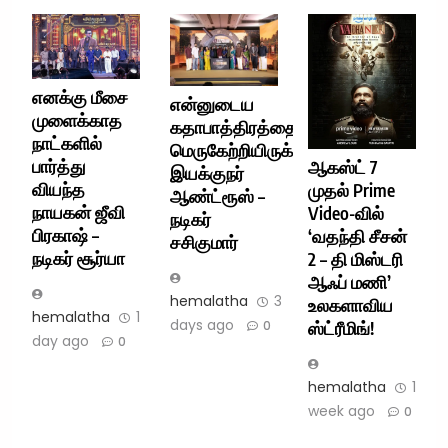
எனக்கு மீசை
என்னுடைய
முளைக்காத
கதாபாத்திரத்தை
நாட்களில்
மெருகேற்றியிருக்கிறார்
பார்த்து
ஆகஸ்ட் 7
இயக்குநர்
வியந்த
முதல் Prime
ஆண்ட்ரூஸ் –
நாயகன் ஜீவி
Video-வில்
நடிகர்
பிரகாஷ் –
‘வதந்தி சீசன்
சசிகுமார்
நடிகர் சூர்யா
2 – தி மிஸ்டரி
ஆஃப் மணி’
hemalatha
3
உலகளாவிய
hemalatha
1
days ago
ஸ்ட்ரீமிங்!
0
day ago
0
hemalatha
1
week ago
0