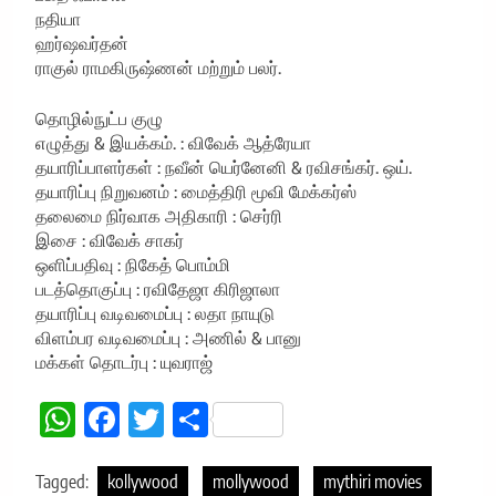
நதியா
ஹர்ஷவர்தன்
ராகுல் ராமகிருஷ்ணன் மற்றும் பலர்.
தொழில்நுட்ப குழு
எழுத்து & இயக்கம். : விவேக் ஆத்ரேயா
தயாரிப்பாளர்கள் : நவீன் யெர்னேனி & ரவிசங்கர். ஒய்.
தயாரிப்பு நிறுவனம் : மைத்திரி மூவி மேக்கர்ஸ்
தலைமை நிர்வாக அதிகாரி : செர்ரி
இசை : விவேக் சாகர்
ஒளிப்பதிவு : நிகேத் பொம்மி
படத்தொகுப்பு : ரவிதேஜா கிரிஜாலா
தயாரிப்பு வடிவமைப்பு : லதா நாயுடு
விளம்பர வடிவமைப்பு : அணில் & பானு
மக்கள் தொடர்பு : யுவராஜ்
WhatsApp
Facebook
Twitter
Share
Tagged:
kollywood
mollywood
mythiri movies