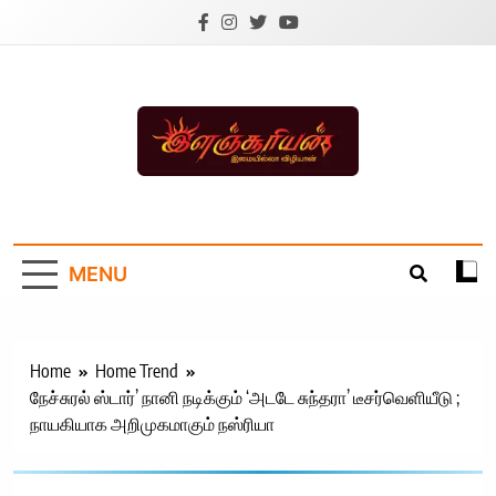
Skip
to
content
Ilanchoorian.com –
Tamil News |
MENU
Health | Tamil
Cinema |
Technology |
Home
Home Trend
நேச்சுரல் ஸ்டார்’ நானி நடிக்கும் ‘அடடே சுந்தரா’ டீசர்வெளியீடு ;
Sports News
நாயகியாக அறிமுகமாகும் நஸ்ரியா