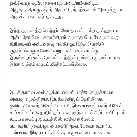
ஒவ்வொரு ஆலோசனையும் பின்பற்றவேண்டிய
அழுத்தத்திற்கு சுந்தர் ஆளாகிறார். இதனால் அவருக்கு பல
நெருக்கடிகள் ஏற்படுகிறது.
இந்த தருணத்தில் சுந்தர், லீலா தாமஸ் என்ற தன்னுடைய
ஆத்ம தோழியை காண்கிறார். அவரது பெயரே அவர் ஒரு
கிறிஸ்தவர் என்பதை குறிக்கிறது. இந்த இரண்டு
குடும்பங்களும் வெவ்வேறு சாதி, மதம் சார்ந்து
இருக்கிறார்கள். ஆனால் படத்தின் முக்கிய முரண்பாடாக
இந்த அம்சம் மையப்படுத்தப்படவில்லை.
இயக்குநர் விவேக் ஆத்ரேயாவின் பிரத்யேக முத்திரை
அவரது எழுத்திலும், இயக்கத்திலும் தெரிகிறது.
ஒளிப்பதிவாளர் நிகேத் பொம்மி, இசையமைப்பாளர் விவேக்
சார் உள்ளிட்ட தொழில்நுட்ப கலைஞர்களின் அர்ப்பணிப்புடன்
கூடிய உழைப்பு இப்படத்தின் தரத்தை மேலும்
உயர்த்தியிருக்கிறது. மைத்திரி மூவி மேக்கர் தயாரிப்பு
என்பதால் இந்தப்படத்தின் தரம் முதன்மையானதாக