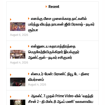
Recent
எனக்கு மீசை முளைக்காத நாட்களில்
பார்த்து வியந்த நாயகன் ஜீவி பிரகாஷ் – நடிகர்
சூர்யா
August 6, 2026
என்னுடைய கதாபாத்திரத்தை
மெருகேற்றியிருக்கிறார் இயக்குநர்
ஆண்ட்ரூஸ் – நடிகர் சசிகுமார்
August 4, 2026
ஸ்பைடர்-மேன்: பிராண்ட் நியூ டே – திரை
விமர்சனம்
August 4, 2026
ஆகஸ்ட் 7 முதல் Prime Video-வில் ‘வதந்தி
சீசன் 2 – தி மிஸ்டரி ஆஃப் மணி’ உலகளாவிய