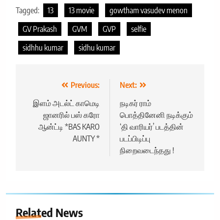
Tagged:
13
13 movie
gowtham vasudev menon
GV Prakash
GVM
GVP
selfie
sidhhu kumar
sidhu kumar
Post
Previous:
Next:
navigation
இளம் அடல்ட் காமெடி
நடிகர் ராம்
ஜானரில் பஸ் கரோ
பொத்தினேனி நடிக்கும்
ஆன்ட்டி *BAS KARO
‘தி வாரியர்’ படத்தின்
AUNTY *
படப்பிடிப்பு
நிறைவடைந்தது !
Related News