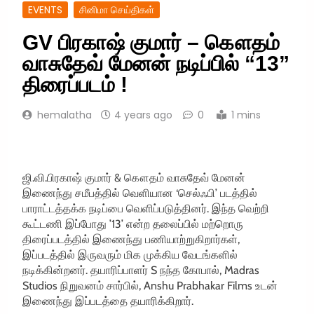
EVENTS
சினிமா செய்திகள்
GV பிரகாஷ் குமார் – கௌதம்
வாசுதேவ் மேனன் நடிப்பில் “13”
திரைப்படம் !
hemalatha
4 years ago
0
1 mins
ஜி.வி.பிரகாஷ் குமார் & கௌதம் வாசுதேவ் மேனன்
இணைந்து சமீபத்தில் வெளியான ‘செல்ஃபி’ படத்தில்
பாராட்டத்தக்க நடிப்பை வெளிப்படுத்தினர். இந்த வெற்றி
கூட்டணி இப்போது ’13’ என்ற தலைப்பில் மற்றொரு
திரைப்படத்தில் இணைந்து பணியாற்றுகிறார்கள்,
இப்படத்தில் இருவரும் மிக முக்கிய வேடங்களில்
நடிக்கின்றனர். தயாரிப்பாளர் S நந்த கோபால், Madras
Studios நிறுவனம் சார்பில், Anshu Prabhakar Films உடன்
இணைந்து இப்படத்தை தயாரிக்கிறார்.