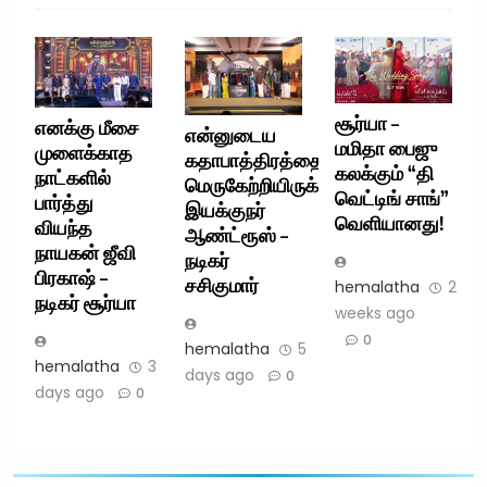
சூர்யா –
எனக்கு மீசை
என்னுடைய
மமிதா பைஜு
முளைக்காத
கதாபாத்திரத்தை
கலக்கும் “தி
நாட்களில்
மெருகேற்றியிருக்கிறார்
வெட்டிங் சாங்”
பார்த்து
இயக்குநர்
வெளியானது!
வியந்த
ஆண்ட்ரூஸ் –
நாயகன் ஜீவி
நடிகர்
பிரகாஷ் –
சசிகுமார்
hemalatha
2
நடிகர் சூர்யா
weeks ago
0
hemalatha
5
hemalatha
3
days ago
0
days ago
0