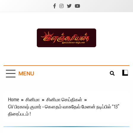
Skip
to
content
Ilanchoorian.com –
Tamil News |
MENU
Health | Tamil
Cinema |
Technology |
Home
சினிமா
சினிமா செய்திகள்
GV பிரகாஷ் குமார் – கௌதம் வாசுதேவ் மேனன் நடிப்பில் “13”
Sports News
திரைப்படம் !