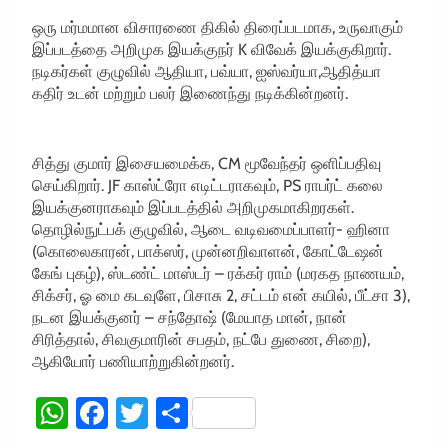
ஒரு மர்மமான விசாரணை திகில் திரைப்படமாக, உருவாகும்
இப்படத்தை அறிமுக இயக்குநர் K விவேக் இயக்குகிறார்.
நடிகர்கள் குழுவில் ஆதியா, பவ்யா, ஐஸ்வர்யா,ஆதித்யா
கதிர் உடன் மற்றும் பலர் இணைந்து நடிக்கின்றனர்.
சித்து குமார் இசையமைக்க, CM மூவேந்தர் ஒளிப்பதிவு
செய்கிறார். JF காஸ்ட்ரோ எடிட்டராகவும், PS ராபர்ட் கலை
இயக்குனராகவும் இப்படத்தில் அறிமுகமாகிறரகள்.
தொழில்நுட்பக் குழுவில், ஆடை வடிவமைப்பாளர்- ஹினா
(கொலைகாரன், பாக்ஸர், முன்னறிவாளன், கோட்டேஷன்
கேங் புகழ்), ஸ்டண்ட் மாஸ்டர் – ரக்கர் ராம் (மரகத நாணயம்,
சிக்சர், ஓ மை கடவுளே, பிசாசு 2, சட்டம் என் கயில், பீட்சா 3),
நடன இயக்குனர் – சந்தோஷ் (மேயாத மான், நான்
சிரித்தால், சிவகுமாரின் சபதம், நட்பே துணை, சிறை),
ஆகியோர் பணியாற்றுகின்றனர்.
WhatsApp
Facebook
Twitter
Share