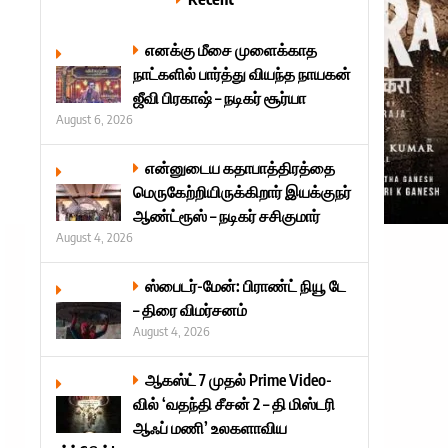
எனக்கு மீசை முளைக்காத
நாட்களில் பார்த்து வியந்த நாயகன்
ஜீவி பிரகாஷ் – நடிகர் சூர்யா
August 6, 2026
என்னுடைய கதாபாத்திரத்தை
மெருகேற்றியிருக்கிறார் இயக்குநர்
ஆண்ட்ரூஸ் – நடிகர் சசிகுமார்
August 4, 2026
ஸ்பைடர்-மேன்: பிராண்ட் நியூ டே
– திரை விமர்சனம்
August 4, 2026
ஆகஸ்ட் 7 முதல் Prime Video-
வில் ‘வதந்தி சீசன் 2 – தி மிஸ்டரி
ஆஃப் மணி’ உலகளாவிய