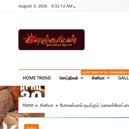
Skip
August 9, 2026
9:32:13 AM
to
content
Ilanchoorian.com – 
| Sports News
LATEST NEWS IN TAMIL ONLINE
CINEMA-NEWS-
HOME TREND
செய்திகள்
சினிமா
GALL
Home
சினிமா
மோகன்லால் நடிக்கும் ‘மலைக்கோட்டை வ
சினிமா