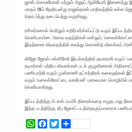
ஜான், கொசுமோன் மற்றும் அனுப் ஆகியோர் இணைந்து இப்ப
மாதம் 18ம் தேதியன்று ராஜஸ்தான் மாநிலத்தில் உள்ள ஜெய்
தொடர்ந்து நடைபெற்று வருகிறது.
ரசிகர்களால் பெரிதும் எதிர்பார்க்கப்பட்டு வரும் இப்ப
வெளியாயின. அவை வதந்திகள் என்றும், ‘மலைக்கோட்டை 
இதற்கான விவாதத்தில் கலந்து கொண்டு விளக்கம் அளி
லிஜோ ஜோஸ் பள்ளிசேரி இயக்கத்தில் தயாராகி வரும் ‘ம
நடிகர்கள் பற்றிய விவரங்கள் படக் குழுவினரால் அதிகாரப
பணியாற்றி வரும் முன்னணி நட்சத்திரக் கலைஞர்கள் இப்ப
வரும் ‘மலைக்கோட்டை வாலிபன்’ மலையாள மொழியில் மட்
வெளியாகிறது.
இப்படத்திற்கு பி. எஸ். ரஃபீக் திரைக்கதை எழுத, மது ந
இந்த படத்திற்கு, தீபு ஜோசப் படத்தொகுப்பாளராக பணியாற
WhatsApp
Facebook
Twitter
Share