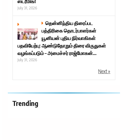
ஸ்ட்ரீமிங்!
July 31, 2026
தென்னிந்திய திரைப்பட
பத்திரிகை தொடர்பாளர்கள்
யூனியன் புதிய நிர்வாகிகள்
பதவியேற்பு: ஆண்டுதோறும் திரை விருதுகள்
வழங்கப்படும் – அமைச்சர் ராஜ்மோகன்...
July 31, 2026
Next »
Trending