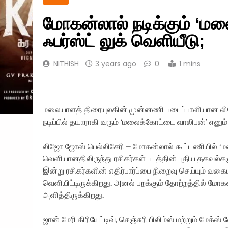
மோகன்லால் நடிக்கும் ‘ம
ஃபர்ஸ்ட் லுக் வெளியீடு;
NITHISH
3 years ago
0
1 mins
மலையாளத் திரையுலகின் முன்னணி படைப்பாளியான லிஜோ 
நடிப்பில் தயாராகி வரும் ‘மலைக்கோட்டை வாலிபன்’ எனும் த
லிஜோ ஜோஸ் பெல்லிசேரி – மோகன்லால் கூட்டணியில் ‘மல
வெளியானதிலிருந்து ரசிகர்கள் படத்தின் புதிய தகவல்க
இன்று ரசிகர்களின் எதிர்பார்ப்பை நிறைவு செய்யும் வகை
வெளியிட்டிருக்கிறது. அனல் பறக்கும் தோற்றத்தில் மோகன
அளித்திருக்கிறது.
ஜான் மேரி கிரியேட்டிவ், செஞ்சுரி பிலிம்ஸ் மற்றும் மேக்ஸ