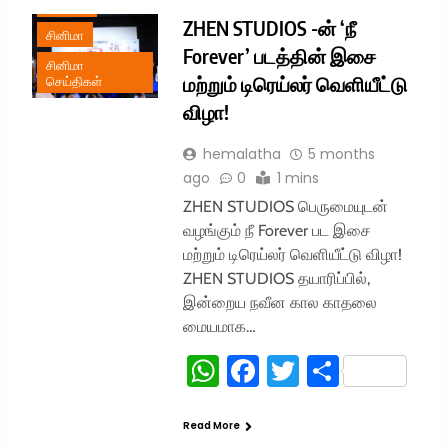
TREND
ZHEN STUDIOS -ன் ‘நீ
சினிமா
Forever’ படத்தின் இசை
சினிமா
மற்றும் டிரெய்லர் வெளியீட்டு
செய்திகள்
விழா!
hemalatha
5 months
ago
0
1 mins
ZHEN STUDIOS பெருமையுடன்
வழங்கும் நீ Forever பட இசை
மற்றும் டிரெய்லர் வெளியீட்டு விழா!
ZHEN STUDIOS தயாரிப்பில்,
இன்றைய நவீன கால காதலை
மையமாக…
WhatsApp
Facebook
Twitter
Share
Read More