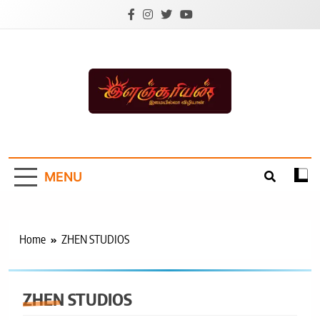
Skip
to
content
Ilanchoorian.com –
Tamil News |
MENU
Health | Tamil
Cinema |
Technology |
Home
ZHEN STUDIOS
Sports News
ZHEN STUDIOS