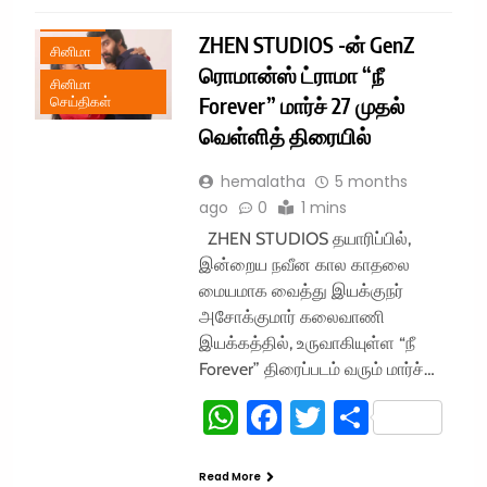
TREND
ZHEN STUDIOS -ன் GenZ
சினிமா
ரொமான்ஸ் ட்ராமா “நீ
சினிமா
Forever” மார்ச் 27 முதல்
செய்திகள்
வெள்ளித் திரையில்
hemalatha
5 months
ago
0
1 mins
ZHEN STUDIOS தயாரிப்பில்,
இன்றைய நவீன கால காதலை
மையமாக வைத்து இயக்குநர்
அசோக்குமார் கலைவாணி
இயக்கத்தில், உருவாகியுள்ள “நீ
Forever” திரைப்படம் வரும் மார்ச்…
WhatsApp
Facebook
Twitter
Share
Read More