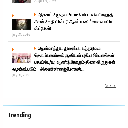
August 4, 2026
ஆகஸ்ட் 7 முதல் Prime Video-வில் ‘வதந்தி
சீசன் 2 – தி மிஸ்டரி ஆஃப் மணி’ உலகளாவிய
ஸ்ட்ரீமிங்!
July 31, 2026
தென்னிந்திய திரைப்பட பத்திரிகை
தொடர்பாளர்கள் யூனியன் புதிய நிர்வாகிகள்
பதவியேற்பு: ஆண்டுதோறும் திரை விருதுகள்
வழங்கப்படும் – அமைச்சர் ராஜ்மோகன்...
July 31, 2026
Next »
Trending