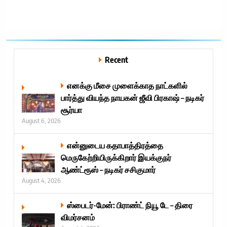
Recent
எனக்கு மீசை முளைக்காத நாட்களில்
பார்த்து வியந்த நாயகன் ஜீவி பிரகாஷ் – நடிகர்
சூர்யா
August 6, 2026
என்னுடைய கதாபாத்திரத்தை
மெருகேற்றியிருக்கிறார் இயக்குநர்
ஆண்ட்ரூஸ் – நடிகர் சசிகுமார்
August 4, 2026
ஸ்பைடர்-மேன்: பிராண்ட் நியூ டே – திரை
விமர்சனம்